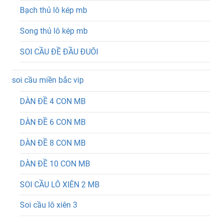
Bạch thủ lô kép mb
Song thủ lô kép mb
SOI CẦU ĐỀ ĐẦU ĐUÔI
soi cầu miền bắc vip
DÀN ĐỀ 4 CON MB
DÀN ĐỀ 6 CON MB
DÀN ĐỀ 8 CON MB
DÀN ĐỀ 10 CON MB
SOI CẦU LÔ XIÊN 2 MB
Soi cầu lô xiên 3