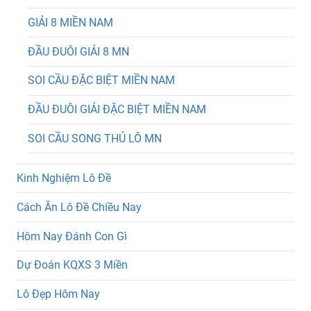
GIẢI 8 MIỀN NAM
ĐẦU ĐUÔI GIẢI 8 MN
SOI CẦU ĐẶC BIỆT MIỀN NAM
ĐẦU ĐUÔI GIẢI ĐẶC BIỆT MIỀN NAM
SOI CẦU SONG THỦ LÔ MN
Kinh Nghiệm Lô Đề
Cách Ăn Lô Đề Chiều Nay
Hôm Nay Đánh Con Gì
Dự Đoán KQXS 3 Miền
Lô Đẹp Hôm Nay