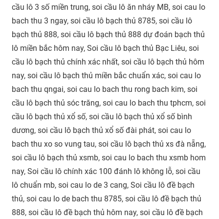
cầu lô 3 số miền trung, soi cầu lô ăn nháy MB, soi cau lo
bach thu 3 ngay, soi cầu lô bạch thủ 8785, soi cầu lô
bạch thủ 888, soi cầu lô bạch thủ 888 dự đoán bạch thủ
lô miền bắc hôm nay, Soi cầu lô bạch thủ Bạc Liêu, soi
cầu lô bạch thủ chính xác nhất, soi cầu lô bạch thủ hôm
nay, soi cầu lô bạch thủ miền bắc chuẩn xác, soi cau lo
bach thu qngai, soi cau lo bach thu rong bach kim, soi
cầu lô bạch thủ sóc trăng, soi cau lo bach thu tphcm, soi
cầu lô bạch thủ xổ số, soi cầu lô bạch thủ xổ số bình
dương, soi cầu lô bạch thủ xổ số đài phát, soi cau lo
bach thu xo so vung tau, soi cầu lô bạch thủ xs đà nẵng,
soi cầu lô bạch thủ xsmb, soi cau lo bach thu xsmb hom
nay, Soi cầu lô chính xác 100 đánh lô không lỗ, soi cầu
lô chuẩn mb, soi cau lo de 3 cang, Soi cầu lô đề bạch
thủ, soi cau lo de bach thu 8785, soi cầu lô đề bạch thủ
888, soi cầu lô đề bạch thủ hôm nay, soi cầu lô đề bạch