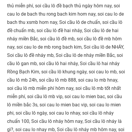
thủ miễn phí, soi cầu lô đề bạch thủ ngày hôm nay, soi
cau lo de bach thu rong bach kim hom nay, soi cau lo de
bach thu xsmb hom nay, Soi cầu lô de chuẩn, soi cầu lô
đề chuẩn mb, soi cầu lô đề hai nháy, Soi cầu lô de hai
nháy miền Bắc, soi cầu lô đề mb, soi cầu lô đề mb hôm
nay, soi cau lo de mb rong bach kim, Soi cầu lô de NHÁY,
Soi cầu lô đề nháy mb, Soi cầu lô de nháy miền Bắc, soi
cầu lô gan mb, soi cầu lô hai nháy, Soi cầu lô hai nháy
Rồng Bạch Kim, soi cầu lô khung ngày, soi cau lo mb, soi
cầu lô mb 24h, soi cầu lô mb 888, soi cau lo mb hnay,
soi cầu lô mb miễn phí hôm nay, soi cầu lô mb tốt nhất
miễn phí, soi cầu lô mb vip, soi cau lo mien bac, soi cầu
lô miền bắc 3s, soi cau lo mien bac vip, soi cau lo mien
phi, soi cầu lô ngày, soi cau lo nhay, soi cầu lô nháy
chuẩn 100, Soi cầu lô nháy hôm nay, Soi cầu lô nháy là
gì?, soi cau lo nhay mb, Soi cầu lô nháy mb hôm nay, soi