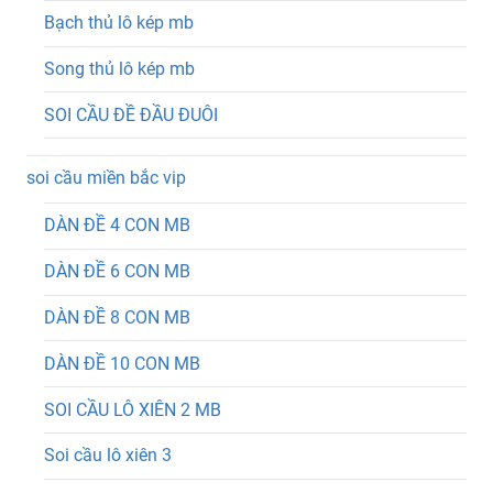
Bạch thủ lô kép mb
Song thủ lô kép mb
SOI CẦU ĐỀ ĐẦU ĐUÔI
soi cầu miền bắc vip
DÀN ĐỀ 4 CON MB
DÀN ĐỀ 6 CON MB
DÀN ĐỀ 8 CON MB
DÀN ĐỀ 10 CON MB
SOI CẦU LÔ XIÊN 2 MB
Soi cầu lô xiên 3