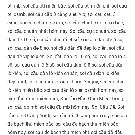
btl mb, soi cầu btl miền bắc, soi cầu btl miễn phí, soi cau
btl xsmb, soi cầu cặp 3 càng siêu vip, soi cau cau 3
cang, soi cầu chạm de mb, soi cầu chính xác miền bắc,
soi cầu chuẩn nhất hôm nay, Soi cầu cực chuẩn, soi cầu
dàn đề 10 số, soi cầu dàn đề 4 số, soi cau dàn đề 6 số,
soi cau dàn đề 8 số, soi cầu dàn đề đẹp lô xiên, soi cầu
dàn đề vip lô xiên, Soi cầu dàn lô 10 số, soi cau dàn lô 4
số, soi cau dàn lô 6 số, soi cầu dàn lô 8 số, soi cầu dàn
lô xiên, soi cầu dàn lô xiên chuẩn, soi cầu dàn lô xiên
đẹp nhất, soi cầu dàn lô xiên khung 3 ngày, soi cầu dàn
lô xiên miền bắc, soi cau dàn lô xiên xsmb hom nay, soi
cầu đầu đuôi miền nam, Soi Cầu Đầu Đuôi Miền Trung,
soi cầu db mb, soi cầu đb mb hôm nay, Soi Cầu Đề, Soi
Cầu de 3 Càng 6666, soi cầu đề 3 càng hôm nay, soi cầu
đề bạch thủ miền bắc, soi cầu đề bạch thủ miền bắc
hôm nay, soi cau de bach thu mien phi, soi cầu đề đầu