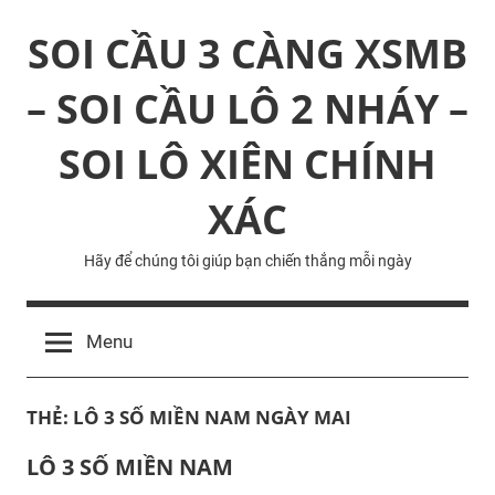
Skip
SOI CẦU 3 CÀNG XSMB
to
content
– SOI CẦU LÔ 2 NHÁY –
SOI LÔ XIÊN CHÍNH
XÁC
Hãy để chúng tôi giúp bạn chiến thắng mỗi ngày
Menu
THẺ:
LÔ 3 SỐ MIỀN NAM NGÀY MAI
LÔ 3 SỐ MIỀN NAM