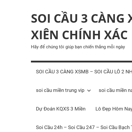
Skip
to
SOI CẦU 3 CÀNG 
content
XIÊN CHÍNH XÁC
Hãy để chúng tôi giúp bạn chiến thắng mỗi ngày
SOI CẦU 3 CÀNG XSMB – SOI CẦU LÔ 2 NH
soi cầu miền trung vip
soi cầu miền n
Dự Đoán KQXS 3 Miền
Lô Đẹp Hôm Na
Soi Cầu 24h – Soi Cầu 247 – Soi Cầu Bạc