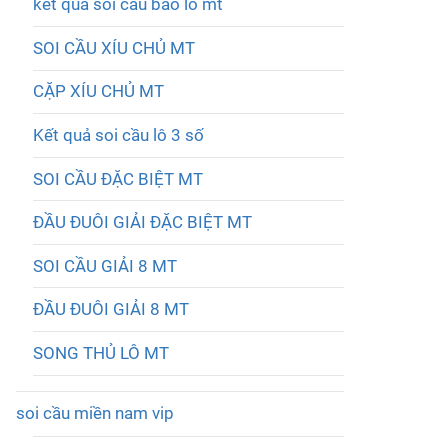
kết quả soi cầu bao lô mt
SOI CẦU XÍU CHỦ MT
CẶP XÍU CHỦ MT
Kết quả soi cầu lô 3 số
SOI CẦU ĐẶC BIỆT MT
ĐẦU ĐUÔI GIẢI ĐẶC BIỆT MT
SOI CẦU GIẢI 8 MT
ĐẦU ĐUÔI GIẢI 8 MT
SONG THỦ LÔ MT
soi cầu miền nam vip