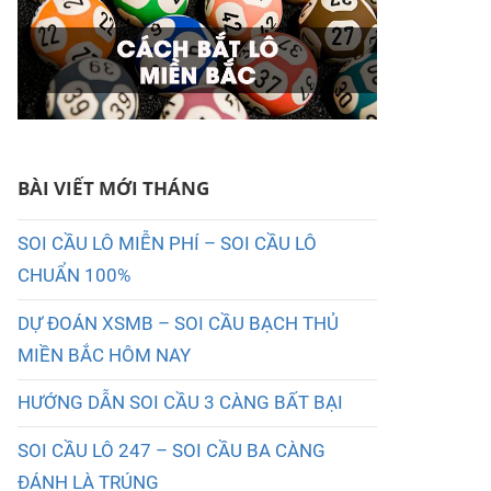
BÀI VIẾT MỚI THÁNG
SOI CẦU LÔ MIỄN PHÍ – SOI CẦU LÔ
CHUẨN 100%
DỰ ĐOÁN XSMB – SOI CẦU BẠCH THỦ
MIỀN BẮC HÔM NAY
HƯỚNG DẪN SOI CẦU 3 CÀNG BẤT BẠI
SOI CẦU LÔ 247 – SOI CẦU BA CÀNG
ĐÁNH LÀ TRÚNG