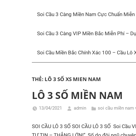
Soi Cầu 3 Càng Miền Nam Cực Chuẩn Miễn
Soi Cầu 3 Càng VIP Miền Bắc Miễn Phí – D
Soi Cầu Miền Bắc Chính Xác 100 – Cầu L
THẺ:
LÔ 3 SỐ XS MIEN NAM
LÔ 3 SỐ MIỀN NAM
13/04/2021
admin
soi cầu miền nam 
SOI CẦU LÔ 3 SỐ SOI CẦU LÔ 3 SỐ Soi Cầu V
TỰ TIN – THẮNG LỚN!“. Số do đội ngũ chuyên