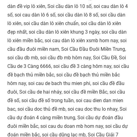
dàn đề vip lô xiên, Soi cầu dàn lô 10 số, soi cau dàn lô 4
số, soi cau dàn lô 6 số, soi cầu dàn lô 8 số, soi cầu dàn
lô xiên, soi cầu dàn lô xiên chuẩn, soi cầu dàn lô xiên
đẹp nhất, soi cầu dàn lô xiên khung 3 ngày, soi cầu dàn
lô xiên miền bắc, soi cau dàn lô xiên xsmb hom nay, soi
cầu đầu đuôi miền nam, Soi Cầu Đầu Đuôi Miền Trung,
soi cầu db mb, soi cầu đb mb hôm nay, Soi Cầu Đề, Soi
Cầu de 3 Càng 6666, soi cầu đề 3 càng hôm nay, soi cầu
đề bạch thủ miền bắc, soi cầu đề bạch thủ miền bắc
hôm nay, soi cau de bach thu mien phi, soi cầu đề đầu
đuôi, Soi cầu de hai nháy, soi cầu đề miền Bắc, soi cầu
đề số, soi cầu đề số trong tuần, soi cau dien dan mien
bac, soi cầu doc thủ đề mb, soi cau doc thu lo nhay, Soi
cầu dự đoán 4 càng miền trung, Soi cầu dự đoán đầu
đuôi miền bắc, soi cau du doan mb hom nay, soi cầu dự
đoán miền bắc, soi cầu dũng lạc mb, Soi Cầu Giải 7