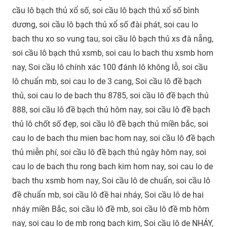
cầu lô bạch thủ xổ số, soi cầu lô bạch thủ xổ số bình
dương, soi cầu lô bạch thủ xổ số đài phát, soi cau lo
bach thu xo so vung tau, soi cầu lô bạch thủ xs đà nẵng,
soi cầu lô bạch thủ xsmb, soi cau lo bach thu xsmb hom
nay, Soi cầu lô chính xác 100 đánh lô không lỗ, soi cầu
lô chuẩn mb, soi cau lo de 3 cang, Soi cầu lô đề bạch
thủ, soi cau lo de bach thu 8785, soi cầu lô đề bạch thủ
888, soi cầu lô đề bạch thủ hôm nay, soi cầu lô đề bạch
thủ lô chốt số đẹp, soi cầu lô đề bạch thủ miền bắc, soi
cau lo de bach thu mien bac hom nay, soi cầu lô đề bạch
thủ miễn phí, soi cầu lô đề bạch thủ ngày hôm nay, soi
cau lo de bach thu rong bach kim hom nay, soi cau lo de
bach thu xsmb hom nay, Soi cầu lô de chuẩn, soi cầu lô
đề chuẩn mb, soi cầu lô đề hai nháy, Soi cầu lô de hai
nháy miền Bắc, soi cầu lô đề mb, soi cầu lô đề mb hôm
nay, soi cau lo de mb rong bach kim, Soi cầu lô de NHÁY,