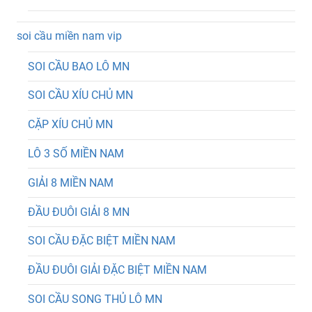
soi cầu miền nam vip
SOI CẦU BAO LÔ MN
SOI CẦU XÍU CHỦ MN
CẶP XÍU CHỦ MN
LÔ 3 SỐ MIỀN NAM
GIẢI 8 MIỀN NAM
ĐẦU ĐUÔI GIẢI 8 MN
SOI CẦU ĐẶC BIỆT MIỀN NAM
ĐẦU ĐUÔI GIẢI ĐẶC BIỆT MIỀN NAM
SOI CẦU SONG THỦ LÔ MN