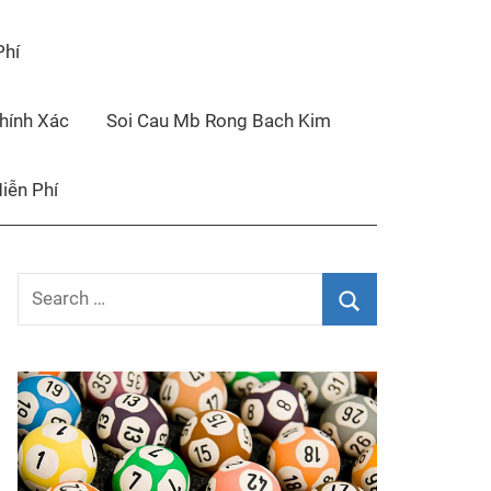
Phí
hính Xác
Soi Cau Mb Rong Bach Kim
iễn Phí
Search
for:
Search