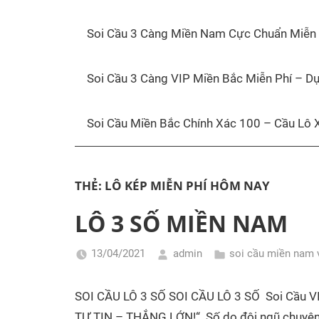
Soi Cầu 3 Càng Miền Nam Cực Chuẩn Miễn
Soi Cầu 3 Càng VIP Miền Bắc Miễn Phí – D
Soi Cầu Miền Bắc Chính Xác 100 – Cầu L
THẺ:
LÔ KÉP MIỄN PHÍ HÔM NAY
LÔ 3 SỐ MIỀN NAM
13/04/2021
admin
soi cầu miền nam 
SOI CẦU LÔ 3 SỐ SOI CẦU LÔ 3 SỐ Soi Cầu V
TỰ TIN – THẮNG LỚN!“. Số do đội ngũ chuyên