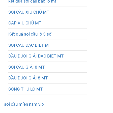
kết quả soi cầu bao lô mt
SOI CẦU XÍU CHỦ MT
CẶP XÍU CHỦ MT
Kết quả soi cầu lô 3 số
SOI CẦU ĐẶC BIỆT MT
ĐẦU ĐUÔI GIẢI ĐẶC BIỆT MT
SOI CẦU GIẢI 8 MT
ĐẦU ĐUÔI GIẢI 8 MT
SONG THỦ LÔ MT
soi cầu miền nam vip