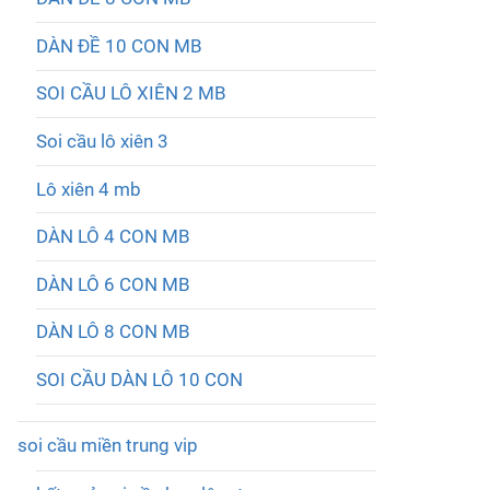
DÀN ĐỀ 10 CON MB
SOI CẦU LÔ XIÊN 2 MB
Soi cầu lô xiên 3
Lô xiên 4 mb
DÀN LÔ 4 CON MB
DÀN LÔ 6 CON MB
DÀN LÔ 8 CON MB
SOI CẦU DÀN LÔ 10 CON
soi cầu miền trung vip