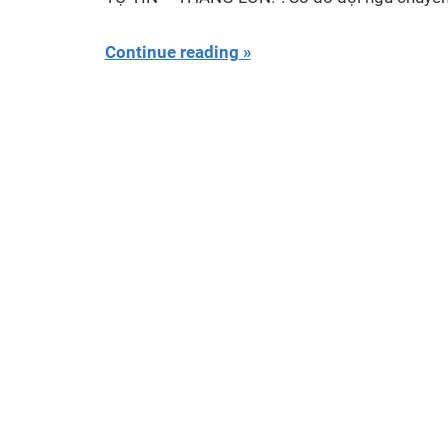
Continue reading