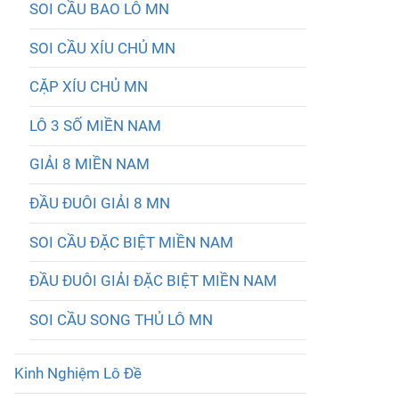
SOI CẦU BAO LÔ MN
SOI CẦU XÍU CHỦ MN
CẶP XÍU CHỦ MN
LÔ 3 SỐ MIỀN NAM
GIẢI 8 MIỀN NAM
ĐẦU ĐUÔI GIẢI 8 MN
SOI CẦU ĐẶC BIỆT MIỀN NAM
ĐẦU ĐUÔI GIẢI ĐẶC BIỆT MIỀN NAM
SOI CẦU SONG THỦ LÔ MN
Kinh Nghiệm Lô Đề