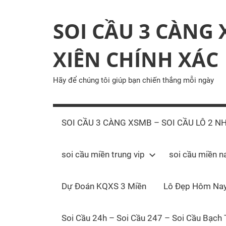
Skip
to
SOI CẦU 3 CÀNG 
content
XIÊN CHÍNH XÁC
Hãy để chúng tôi giúp bạn chiến thắng mỗi ngày
SOI CẦU 3 CÀNG XSMB – SOI CẦU LÔ 2 NH
soi cầu miền trung vip
soi cầu miền n
Dự Đoán KQXS 3 Miền
Lô Đẹp Hôm Na
Soi Cầu 24h – Soi Cầu 247 – Soi Cầu Bạc