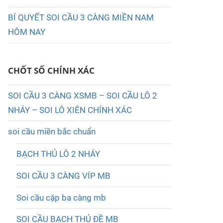
BÍ QUYẾT SOI CẦU 3 CÀNG MIỀN NAM
HÔM NAY
CHỐT SỐ CHÍNH XÁC
SOI CẦU 3 CÀNG XSMB – SOI CẦU LÔ 2
NHÁY – SOI LÔ XIÊN CHÍNH XÁC
soi cầu miền bắc chuẩn
BẠCH THỦ LÔ 2 NHÁY
SOI CẦU 3 CÀNG VÍP MB
Soi cầu cặp ba càng mb
SOI CẦU BẠCH THỦ ĐỀ MB