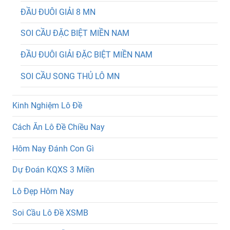
ĐẦU ĐUÔI GIẢI 8 MN
SOI CẦU ĐẶC BIỆT MIỀN NAM
ĐẦU ĐUÔI GIẢI ĐẶC BIỆT MIỀN NAM
SOI CẦU SONG THỦ LÔ MN
Kinh Nghiệm Lô Đề
Cách Ăn Lô Đề Chiều Nay
Hôm Nay Đánh Con Gì
Dự Đoán KQXS 3 Miền
Lô Đẹp Hôm Nay
Soi Cầu Lô Đề XSMB