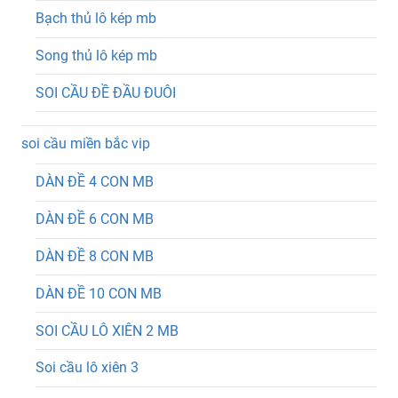
Bạch thủ lô kép mb
Song thủ lô kép mb
SOI CẦU ĐỀ ĐẦU ĐUÔI
soi cầu miền bắc vip
DÀN ĐỀ 4 CON MB
DÀN ĐỀ 6 CON MB
DÀN ĐỀ 8 CON MB
DÀN ĐỀ 10 CON MB
SOI CẦU LÔ XIÊN 2 MB
Soi cầu lô xiên 3