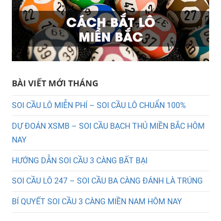
BÀI VIẾT MỚI THÁNG
SOI CẦU LÔ MIỄN PHÍ – SOI CẦU LÔ CHUẨN 100%
DỰ ĐOÁN XSMB – SOI CẦU BẠCH THỦ MIỀN BẮC HÔM
NAY
HƯỚNG DẪN SOI CẦU 3 CÀNG BẤT BẠI
SOI CẦU LÔ 247 – SOI CẦU BA CÀNG ĐÁNH LÀ TRÚNG
BÍ QUYẾT SOI CẦU 3 CÀNG MIỀN NAM HÔM NAY