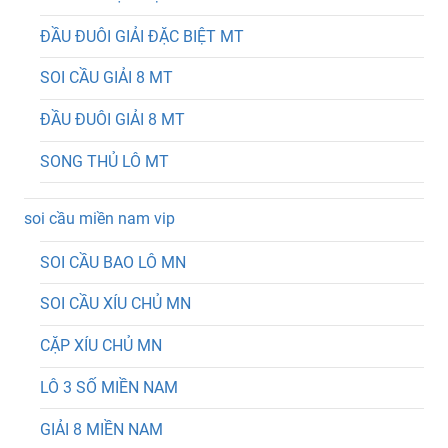
ĐẦU ĐUÔI GIẢI ĐẶC BIỆT MT
SOI CẦU GIẢI 8 MT
ĐẦU ĐUÔI GIẢI 8 MT
SONG THỦ LÔ MT
soi cầu miền nam vip
SOI CẦU BAO LÔ MN
SOI CẦU XÍU CHỦ MN
CẶP XÍU CHỦ MN
LÔ 3 SỐ MIỀN NAM
GIẢI 8 MIỀN NAM