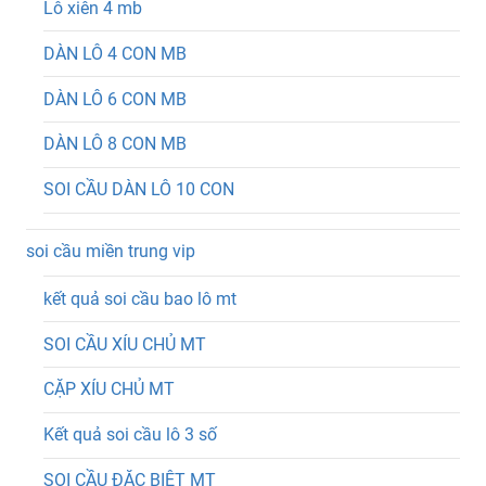
Lô xiên 4 mb
DÀN LÔ 4 CON MB
DÀN LÔ 6 CON MB
DÀN LÔ 8 CON MB
SOI CẦU DÀN LÔ 10 CON
soi cầu miền trung vip
kết quả soi cầu bao lô mt
SOI CẦU XÍU CHỦ MT
CẶP XÍU CHỦ MT
Kết quả soi cầu lô 3 số
SOI CẦU ĐẶC BIỆT MT