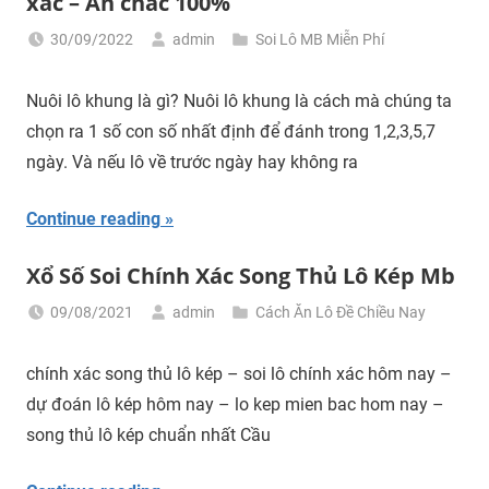
xác – Ăn chắc 100%
30/09/2022
admin
Soi Lô MB Miễn Phí
Nuôi lô khung là gì? Nuôi lô khung là cách mà chúng ta
chọn ra 1 số con số nhất định để đánh trong 1,2,3,5,7
ngày. Và nếu lô về trước ngày hay không ra
Continue reading
Xổ Số Soi Chính Xác Song Thủ Lô Kép Mb
09/08/2021
admin
Cách Ăn Lô Đề Chiều Nay
chính xác song thủ lô kép – soi lô chính xác hôm nay –
dự đoán lô kép hôm nay – lo kep mien bac hom nay –
song thủ lô kép chuẩn nhất Cầu