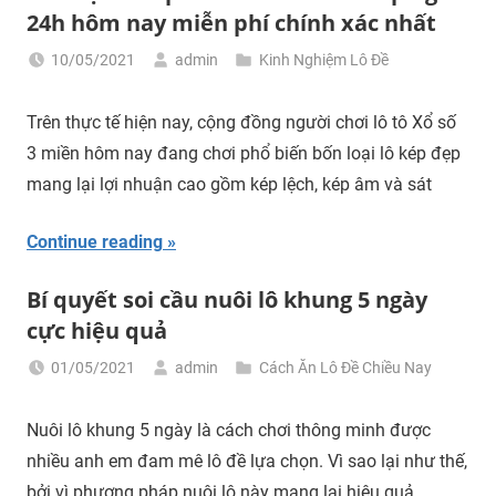
24h hôm nay miễn phí chính xác nhất
10/05/2021
admin
Kinh Nghiệm Lô Đề
Trên thực tế hiện nay, cộng đồng người chơi lô tô Xổ số
3 miền hôm nay đang chơi phổ biến bốn loại lô kép đẹp
mang lại lợi nhuận cao gồm kép lệch, kép âm và sát
Continue reading
Bí quyết soi cầu nuôi lô khung 5 ngày
cực hiệu quả
01/05/2021
admin
Cách Ăn Lô Đề Chiều Nay
Nuôi lô khung 5 ngày là cách chơi thông minh được
nhiều anh em đam mê lô đề lựa chọn. Vì sao lại như thế,
bởi vì phương pháp nuôi lô này mang lại hiệu quả