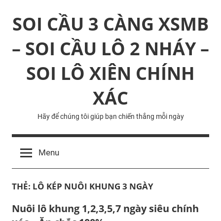
Skip
SOI CẦU 3 CÀNG XSMB
to
content
– SOI CẦU LÔ 2 NHÁY –
SOI LÔ XIÊN CHÍNH
XÁC
Hãy để chúng tôi giúp bạn chiến thắng mỗi ngày
Menu
THẺ:
LÔ KÉP NUÔI KHUNG 3 NGÀY
Nuôi lô khung 1,2,3,5,7 ngày siêu chính