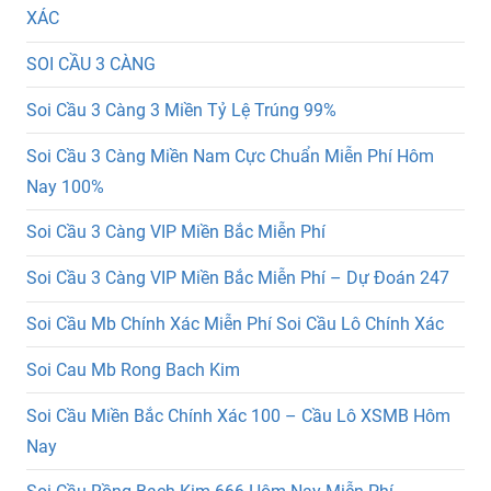
XÁC
SOI CẦU 3 CÀNG
Soi Cầu 3 Càng 3 Miền Tỷ Lệ Trúng 99%
Soi Cầu 3 Càng Miền Nam Cực Chuẩn Miễn Phí Hôm
Nay 100%
Soi Cầu 3 Càng VIP Miền Bắc Miễn Phí
Soi Cầu 3 Càng VIP Miền Bắc Miễn Phí – Dự Đoán 247
Soi Cầu Mb Chính Xác Miễn Phí Soi Cầu Lô Chính Xác
Soi Cau Mb Rong Bach Kim
Soi Cầu Miền Bắc Chính Xác 100 – Cầu Lô XSMB Hôm
Nay