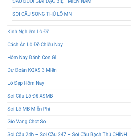
ĐẦU ĐUÔI GIẢI ĐẶC BIỆT MIỀN NAM
SOI CẦU SONG THỦ LÔ MN
Kinh Nghiệm Lô Đề
Cách Ăn Lô Đề Chiều Nay
Hôm Nay Đánh Con Gì
Dự Đoán KQXS 3 Miền
Lô Đẹp Hôm Nay
Soi Cầu Lô Đề XSMB
Soi Lô MB Miễn Phí
Gio Vang Chot So
Soi Cầu 24h – Soi Cầu 247 – Soi Cầu Bạch Thủ CHÍNH