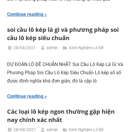
Continue reading
soi cầu lô kép là gì và phương pháp soi
cầu lô kép siêu chuẩn
28/04/2021
admin
Kinh Nghiệm Lô Đề
DỰ ĐOÁN LÔ ĐỀ CHUẨN NHẤT Soi Cầu Lô Kép Là Gì Và
Phương Pháp Soi Cầu Lô Kép Siêu Chuẩn Lô kép xổ số
được định nghĩa khá đơn giản, đó là cặp lô
Continue reading
Các loại lô kép ngon thường gặp hiện
nay chính xác nhất
28/04/2021
admin
Kinh Nghiệm Lô Đề