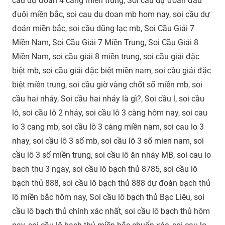
cầu dự đoán 4 càng miền trung, Soi cầu dự đoán đầu
đuôi miền bắc, soi cau du doan mb hom nay, soi cầu dự
đoán miền bắc, soi cầu dũng lạc mb, Soi Cầu Giải 7
Miền Nam, Soi Cầu Giải 7 Miền Trung, Soi Cầu Giải 8
Miền Nam, soi cầu giải 8 miền trung, soi cầu giải đặc
biệt mb, soi cầu giải đặc biệt miền nam, soi cầu giải đặc
biệt miền trung, soi cầu giờ vàng chốt số miền mb, soi
cầu hai nháy, Soi cầu hai nháy là gì?, Soi cầu l, soi cầu
lô, soi cầu lô 2 nháy, soi cầu lô 3 càng hôm nay, soi cau
lo 3 cang mb, soi cầu lô 3 càng miền nam, soi cau lo 3
nhay, soi cầu lô 3 số mb, soi cầu lô 3 số mien nam, soi
cầu lô 3 số miền trung, soi cầu lô ăn nháy MB, soi cau lo
bach thu 3 ngay, soi cầu lô bạch thủ 8785, soi cầu lô
bạch thủ 888, soi cầu lô bạch thủ 888 dự đoán bạch thủ
lô miền bắc hôm nay, Soi cầu lô bạch thủ Bạc Liêu, soi
cầu lô bạch thủ chính xác nhất, soi cầu lô bạch thủ hôm