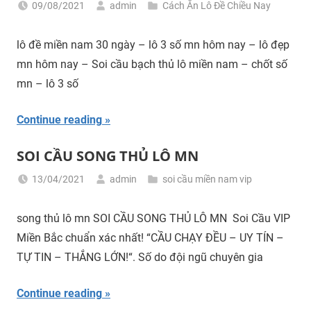
09/08/2021
admin
Cách Ăn Lô Đề Chiều Nay
lô đề miền nam 30 ngày – lô 3 số mn hôm nay – lô đẹp
mn hôm nay – Soi cầu bạch thủ lô miền nam – chốt số
mn – lô 3 số
Continue reading
SOI CẦU SONG THỦ LÔ MN
13/04/2021
admin
soi cầu miền nam vip
song thủ lô mn SOI CẦU SONG THỦ LÔ MN Soi Cầu VIP
Miền Bắc chuẩn xác nhất! “CẦU CHẠY ĐỀU – UY TÍN –
TỰ TIN – THẮNG LỚN!“. Số do đội ngũ chuyên gia
Continue reading