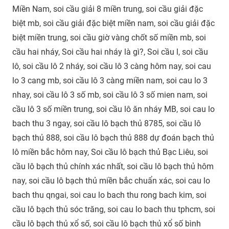
Miền Nam, soi cầu giải 8 miền trung, soi cầu giải đặc
biệt mb, soi cầu giải đặc biệt miền nam, soi cầu giải đặc
biệt miền trung, soi cầu giờ vàng chốt số miền mb, soi
cầu hai nháy, Soi cầu hai nháy là gì?, Soi cầu l, soi cầu
lô, soi cầu lô 2 nháy, soi cầu lô 3 càng hôm nay, soi cau
lo 3 cang mb, soi cầu lô 3 càng miền nam, soi cau lo 3
nhay, soi cầu lô 3 số mb, soi cầu lô 3 số mien nam, soi
cầu lô 3 số miền trung, soi cầu lô ăn nháy MB, soi cau lo
bach thu 3 ngay, soi cầu lô bạch thủ 8785, soi cầu lô
bạch thủ 888, soi cầu lô bạch thủ 888 dự đoán bạch thủ
lô miền bắc hôm nay, Soi cầu lô bạch thủ Bạc Liêu, soi
cầu lô bạch thủ chính xác nhất, soi cầu lô bạch thủ hôm
nay, soi cầu lô bạch thủ miền bắc chuẩn xác, soi cau lo
bach thu qngai, soi cau lo bach thu rong bach kim, soi
cầu lô bạch thủ sóc trăng, soi cau lo bach thu tphcm, soi
cầu lô bạch thủ xổ số, soi cầu lô bạch thủ xổ số bình