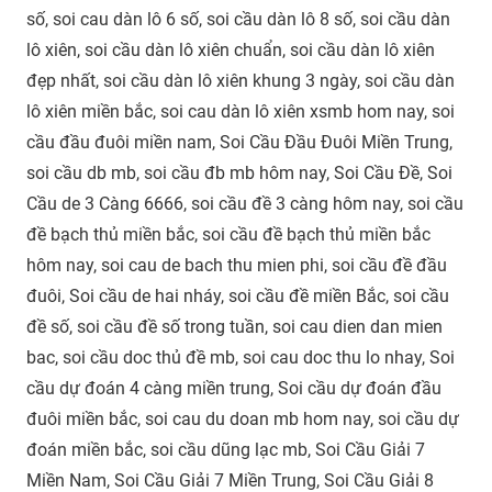
số, soi cau dàn lô 6 số, soi cầu dàn lô 8 số, soi cầu dàn
lô xiên, soi cầu dàn lô xiên chuẩn, soi cầu dàn lô xiên
đẹp nhất, soi cầu dàn lô xiên khung 3 ngày, soi cầu dàn
lô xiên miền bắc, soi cau dàn lô xiên xsmb hom nay, soi
cầu đầu đuôi miền nam, Soi Cầu Đầu Đuôi Miền Trung,
soi cầu db mb, soi cầu đb mb hôm nay, Soi Cầu Đề, Soi
Cầu de 3 Càng 6666, soi cầu đề 3 càng hôm nay, soi cầu
đề bạch thủ miền bắc, soi cầu đề bạch thủ miền bắc
hôm nay, soi cau de bach thu mien phi, soi cầu đề đầu
đuôi, Soi cầu de hai nháy, soi cầu đề miền Bắc, soi cầu
đề số, soi cầu đề số trong tuần, soi cau dien dan mien
bac, soi cầu doc thủ đề mb, soi cau doc thu lo nhay, Soi
cầu dự đoán 4 càng miền trung, Soi cầu dự đoán đầu
đuôi miền bắc, soi cau du doan mb hom nay, soi cầu dự
đoán miền bắc, soi cầu dũng lạc mb, Soi Cầu Giải 7
Miền Nam, Soi Cầu Giải 7 Miền Trung, Soi Cầu Giải 8