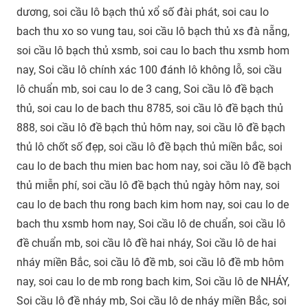
dương, soi cầu lô bạch thủ xổ số đài phát, soi cau lo
bach thu xo so vung tau, soi cầu lô bạch thủ xs đà nẵng,
soi cầu lô bạch thủ xsmb, soi cau lo bach thu xsmb hom
nay, Soi cầu lô chính xác 100 đánh lô không lỗ, soi cầu
lô chuẩn mb, soi cau lo de 3 cang, Soi cầu lô đề bạch
thủ, soi cau lo de bach thu 8785, soi cầu lô đề bạch thủ
888, soi cầu lô đề bạch thủ hôm nay, soi cầu lô đề bạch
thủ lô chốt số đẹp, soi cầu lô đề bạch thủ miền bắc, soi
cau lo de bach thu mien bac hom nay, soi cầu lô đề bạch
thủ miễn phí, soi cầu lô đề bạch thủ ngày hôm nay, soi
cau lo de bach thu rong bach kim hom nay, soi cau lo de
bach thu xsmb hom nay, Soi cầu lô de chuẩn, soi cầu lô
đề chuẩn mb, soi cầu lô đề hai nháy, Soi cầu lô de hai
nháy miền Bắc, soi cầu lô đề mb, soi cầu lô đề mb hôm
nay, soi cau lo de mb rong bach kim, Soi cầu lô de NHÁY,
Soi cầu lô đề nháy mb, Soi cầu lô de nháy miền Bắc, soi