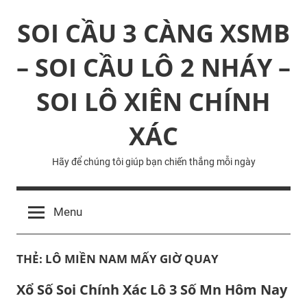
Skip
SOI CẦU 3 CÀNG XSMB
to
content
– SOI CẦU LÔ 2 NHÁY –
SOI LÔ XIÊN CHÍNH
XÁC
Hãy để chúng tôi giúp bạn chiến thắng mỗi ngày
Menu
THẺ:
LÔ MIỀN NAM MẤY GIỜ QUAY
Xổ Số Soi Chính Xác Lô 3 Số Mn Hôm Nay