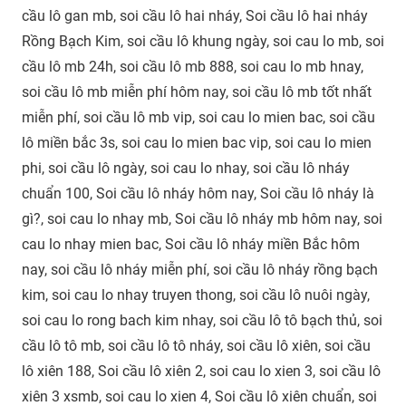
cầu lô gan mb, soi cầu lô hai nháy, Soi cầu lô hai nháy
Rồng Bạch Kim, soi cầu lô khung ngày, soi cau lo mb, soi
cầu lô mb 24h, soi cầu lô mb 888, soi cau lo mb hnay,
soi cầu lô mb miễn phí hôm nay, soi cầu lô mb tốt nhất
miễn phí, soi cầu lô mb vip, soi cau lo mien bac, soi cầu
lô miền bắc 3s, soi cau lo mien bac vip, soi cau lo mien
phi, soi cầu lô ngày, soi cau lo nhay, soi cầu lô nháy
chuẩn 100, Soi cầu lô nháy hôm nay, Soi cầu lô nháy là
gì?, soi cau lo nhay mb, Soi cầu lô nháy mb hôm nay, soi
cau lo nhay mien bac, Soi cầu lô nháy miền Bắc hôm
nay, soi cầu lô nháy miễn phí, soi cầu lô nháy rồng bạch
kim, soi cau lo nhay truyen thong, soi cầu lô nuôi ngày,
soi cau lo rong bach kim nhay, soi cầu lô tô bạch thủ, soi
cầu lô tô mb, soi cầu lô tô nháy, soi cầu lô xiên, soi cầu
lô xiên 188, Soi cầu lô xiên 2, soi cau lo xien 3, soi cầu lô
xiên 3 xsmb, soi cau lo xien 4, Soi cầu lô xiên chuẩn, soi