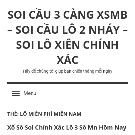
Skip
SOI CẦU 3 CÀNG XSMB
to
content
– SOI CẦU LÔ 2 NHÁY –
SOI LÔ XIÊN CHÍNH
XÁC
Hãy để chúng tôi giúp bạn chiến thắng mỗi ngày
Menu
THẺ:
LÔ MIỄN PHÍ MIỀN NAM
Xổ Số Soi Chính Xác Lô 3 Số Mn Hôm Nay