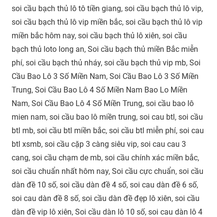
soi cầu bạch thủ lô tô tiền giang, soi cầu bạch thủ lô vip,
soi cầu bạch thủ lô vip miền bắc, soi cầu bạch thủ lô vip
miền bắc hôm nay, soi cầu bạch thủ lô xiên, soi cầu
bạch thủ loto long an, Soi cầu bạch thủ miền Bắc miễn
phí, soi cầu bạch thủ nháy, soi cầu bạch thủ vip mb, Soi
Cầu Bao Lô 3 Số Miền Nam, Soi Cầu Bao Lô 3 Số Miền
Trung, Soi Cầu Bao Lô 4 Số Miền Nam Bao Lo Miền
Nam, Soi Cầu Bao Lô 4 Số Miền Trung, soi cầu bao lô
mien nam, soi cầu bao lô miền trung, soi cau btl, soi cầu
btl mb, soi cầu btl miền bắc, soi cầu btl miễn phí, soi cau
btl xsmb, soi cầu cặp 3 càng siêu vip, soi cau cau 3
cang, soi cầu chạm de mb, soi cầu chính xác miền bắc,
soi cầu chuẩn nhất hôm nay, Soi cầu cực chuẩn, soi cầu
dàn đề 10 số, soi cầu dàn đề 4 số, soi cau dàn đề 6 số,
soi cau dàn đề 8 số, soi cầu dàn đề đẹp lô xiên, soi cầu
dàn đề vip lô xiên, Soi cầu dàn lô 10 số, soi cau dàn lô 4