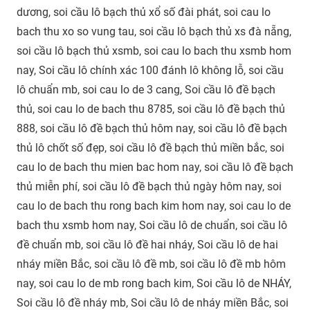
dương, soi cầu lô bạch thủ xổ số đài phát, soi cau lo
bach thu xo so vung tau, soi cầu lô bạch thủ xs đà nẵng,
soi cầu lô bạch thủ xsmb, soi cau lo bach thu xsmb hom
nay, Soi cầu lô chính xác 100 đánh lô không lỗ, soi cầu
lô chuẩn mb, soi cau lo de 3 cang, Soi cầu lô đề bạch
thủ, soi cau lo de bach thu 8785, soi cầu lô đề bạch thủ
888, soi cầu lô đề bạch thủ hôm nay, soi cầu lô đề bạch
thủ lô chốt số đẹp, soi cầu lô đề bạch thủ miền bắc, soi
cau lo de bach thu mien bac hom nay, soi cầu lô đề bạch
thủ miễn phí, soi cầu lô đề bạch thủ ngày hôm nay, soi
cau lo de bach thu rong bach kim hom nay, soi cau lo de
bach thu xsmb hom nay, Soi cầu lô de chuẩn, soi cầu lô
đề chuẩn mb, soi cầu lô đề hai nháy, Soi cầu lô de hai
nháy miền Bắc, soi cầu lô đề mb, soi cầu lô đề mb hôm
nay, soi cau lo de mb rong bach kim, Soi cầu lô de NHÁY,
Soi cầu lô đề nháy mb, Soi cầu lô de nháy miền Bắc, soi