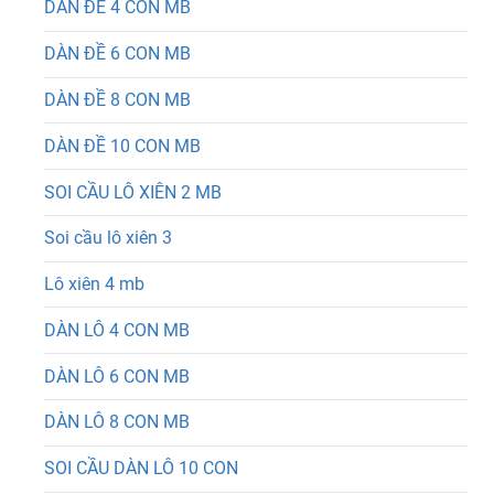
DÀN ĐỀ 4 CON MB
DÀN ĐỀ 6 CON MB
DÀN ĐỀ 8 CON MB
DÀN ĐỀ 10 CON MB
SOI CẦU LÔ XIÊN 2 MB
Soi cầu lô xiên 3
Lô xiên 4 mb
DÀN LÔ 4 CON MB
DÀN LÔ 6 CON MB
DÀN LÔ 8 CON MB
SOI CẦU DÀN LÔ 10 CON