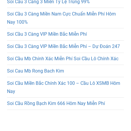
Soi Cầu 3 Càng 3 Miền Tỷ Lệ Trúng 99%
Soi Cầu 3 Càng Miền Nam Cực Chuẩn Miễn Phí Hôm
Nay 100%
Soi Cầu 3 Càng VIP Miền Bắc Miễn Phí
Soi Cầu 3 Càng VIP Miền Bắc Miễn Phí – Dự Đoán 247
Soi Cầu Mb Chính Xác Miễn Phí Soi Cầu Lô Chính Xác
Soi Cau Mb Rong Bach Kim
Soi Cầu Miền Bắc Chính Xác 100 – Cầu Lô XSMB Hôm
Nay
Soi Cầu Rồng Bạch Kim 666 Hôm Nay Miễn Phí