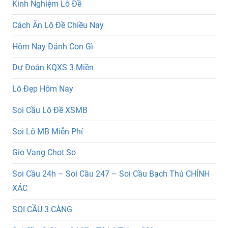
Kinh Nghiệm Lô Đề
Cách Ăn Lô Đề Chiều Nay
Hôm Nay Đánh Con Gì
Dự Đoán KQXS 3 Miền
Lô Đẹp Hôm Nay
Soi Cầu Lô Đề XSMB
Soi Lô MB Miễn Phí
Gio Vang Chot So
Soi Cầu 24h – Soi Cầu 247 – Soi Cầu Bạch Thủ CHÍNH
XÁC
SOI CẦU 3 CÀNG