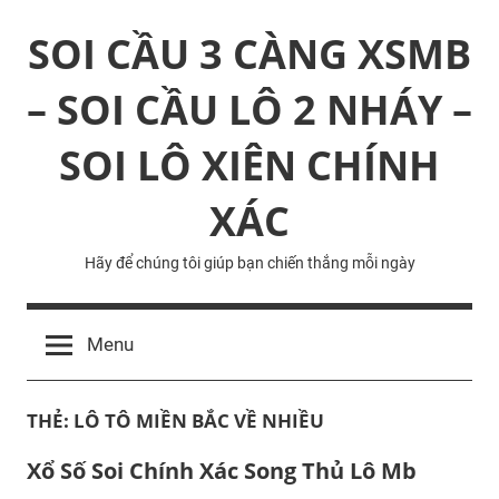
Skip
SOI CẦU 3 CÀNG XSMB
to
content
– SOI CẦU LÔ 2 NHÁY –
SOI LÔ XIÊN CHÍNH
XÁC
Hãy để chúng tôi giúp bạn chiến thắng mỗi ngày
Menu
THẺ:
LÔ TÔ MIỀN BẮC VỀ NHIỀU
Xổ Số Soi Chính Xác Song Thủ Lô Mb