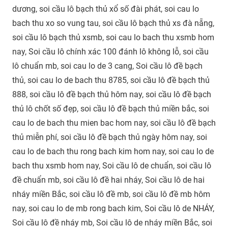
dương, soi cầu lô bạch thủ xổ số đài phát, soi cau lo
bach thu xo so vung tau, soi cầu lô bạch thủ xs đà nẵng,
soi cầu lô bạch thủ xsmb, soi cau lo bach thu xsmb hom
nay, Soi cầu lô chính xác 100 đánh lô không lỗ, soi cầu
lô chuẩn mb, soi cau lo de 3 cang, Soi cầu lô đề bạch
thủ, soi cau lo de bach thu 8785, soi cầu lô đề bạch thủ
888, soi cầu lô đề bạch thủ hôm nay, soi cầu lô đề bạch
thủ lô chốt số đẹp, soi cầu lô đề bạch thủ miền bắc, soi
cau lo de bach thu mien bac hom nay, soi cầu lô đề bạch
thủ miễn phí, soi cầu lô đề bạch thủ ngày hôm nay, soi
cau lo de bach thu rong bach kim hom nay, soi cau lo de
bach thu xsmb hom nay, Soi cầu lô de chuẩn, soi cầu lô
đề chuẩn mb, soi cầu lô đề hai nháy, Soi cầu lô de hai
nháy miền Bắc, soi cầu lô đề mb, soi cầu lô đề mb hôm
nay, soi cau lo de mb rong bach kim, Soi cầu lô de NHÁY,
Soi cầu lô đề nháy mb, Soi cầu lô de nháy miền Bắc, soi