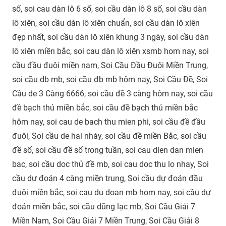
số, soi cau dàn lô 6 số, soi cầu dàn lô 8 số, soi cầu dàn
lô xiên, soi cầu dàn lô xiên chuẩn, soi cầu dàn lô xiên
đẹp nhất, soi cầu dàn lô xiên khung 3 ngày, soi cầu dàn
lô xiên miền bắc, soi cau dàn lô xiên xsmb hom nay, soi
cầu đầu đuôi miền nam, Soi Cầu Đầu Đuôi Miền Trung,
soi cầu db mb, soi cầu đb mb hôm nay, Soi Cầu Đề, Soi
Cầu de 3 Càng 6666, soi cầu đề 3 càng hôm nay, soi cầu
đề bạch thủ miền bắc, soi cầu đề bạch thủ miền bắc
hôm nay, soi cau de bach thu mien phi, soi cầu đề đầu
đuôi, Soi cầu de hai nháy, soi cầu đề miền Bắc, soi cầu
đề số, soi cầu đề số trong tuần, soi cau dien dan mien
bac, soi cầu doc thủ đề mb, soi cau doc thu lo nhay, Soi
cầu dự đoán 4 càng miền trung, Soi cầu dự đoán đầu
đuôi miền bắc, soi cau du doan mb hom nay, soi cầu dự
đoán miền bắc, soi cầu dũng lạc mb, Soi Cầu Giải 7
Miền Nam, Soi Cầu Giải 7 Miền Trung, Soi Cầu Giải 8