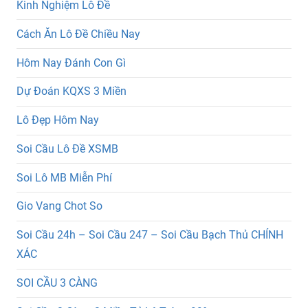
Kinh Nghiệm Lô Đề
Cách Ăn Lô Đề Chiều Nay
Hôm Nay Đánh Con Gì
Dự Đoán KQXS 3 Miền
Lô Đẹp Hôm Nay
Soi Cầu Lô Đề XSMB
Soi Lô MB Miễn Phí
Gio Vang Chot So
Soi Cầu 24h – Soi Cầu 247 – Soi Cầu Bạch Thủ CHÍNH
XÁC
SOI CẦU 3 CÀNG