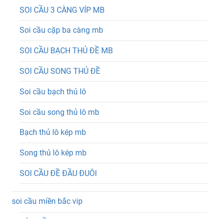
SOI CẦU 3 CÀNG VÍP MB
Soi cầu cặp ba càng mb
SOI CẦU BẠCH THỦ ĐỀ MB
SOI CẦU SONG THỦ ĐỀ
Soi cầu bạch thủ lô
Soi cầu song thủ lô mb
Bạch thủ lô kép mb
Song thủ lô kép mb
SOI CẦU ĐỀ ĐẦU ĐUÔI
soi cầu miền bắc vip