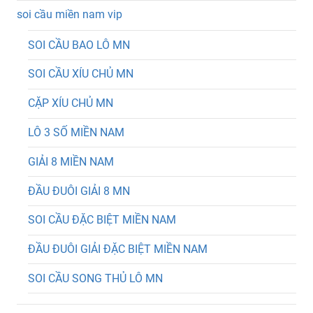
soi cầu miền nam vip
SOI CẦU BAO LÔ MN
SOI CẦU XÍU CHỦ MN
CẶP XÍU CHỦ MN
LÔ 3 SỐ MIỀN NAM
GIẢI 8 MIỀN NAM
ĐẦU ĐUÔI GIẢI 8 MN
SOI CẦU ĐẶC BIỆT MIỀN NAM
ĐẦU ĐUÔI GIẢI ĐẶC BIỆT MIỀN NAM
SOI CẦU SONG THỦ LÔ MN