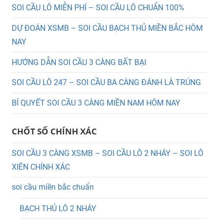
SOI CẦU LÔ MIỄN PHÍ – SOI CẦU LÔ CHUẨN 100%
DỰ ĐOÁN XSMB – SOI CẦU BẠCH THỦ MIỀN BẮC HÔM
NAY
HƯỚNG DẪN SOI CẦU 3 CÀNG BẤT BẠI
SOI CẦU LÔ 247 – SOI CẦU BA CÀNG ĐÁNH LÀ TRÚNG
BÍ QUYẾT SOI CẦU 3 CÀNG MIỀN NAM HÔM NAY
CHỐT SỐ CHÍNH XÁC
SOI CẦU 3 CÀNG XSMB – SOI CẦU LÔ 2 NHÁY – SOI LÔ
XIÊN CHÍNH XÁC
soi cầu miền bắc chuẩn
BẠCH THỦ LÔ 2 NHÁY