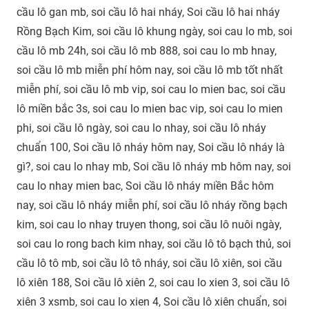
cầu lô gan mb, soi cầu lô hai nháy, Soi cầu lô hai nháy
Rồng Bạch Kim, soi cầu lô khung ngày, soi cau lo mb, soi
cầu lô mb 24h, soi cầu lô mb 888, soi cau lo mb hnay,
soi cầu lô mb miễn phí hôm nay, soi cầu lô mb tốt nhất
miễn phí, soi cầu lô mb vip, soi cau lo mien bac, soi cầu
lô miền bắc 3s, soi cau lo mien bac vip, soi cau lo mien
phi, soi cầu lô ngày, soi cau lo nhay, soi cầu lô nháy
chuẩn 100, Soi cầu lô nháy hôm nay, Soi cầu lô nháy là
gì?, soi cau lo nhay mb, Soi cầu lô nháy mb hôm nay, soi
cau lo nhay mien bac, Soi cầu lô nháy miền Bắc hôm
nay, soi cầu lô nháy miễn phí, soi cầu lô nháy rồng bạch
kim, soi cau lo nhay truyen thong, soi cầu lô nuôi ngày,
soi cau lo rong bach kim nhay, soi cầu lô tô bạch thủ, soi
cầu lô tô mb, soi cầu lô tô nháy, soi cầu lô xiên, soi cầu
lô xiên 188, Soi cầu lô xiên 2, soi cau lo xien 3, soi cầu lô
xiên 3 xsmb, soi cau lo xien 4, Soi cầu lô xiên chuẩn, soi