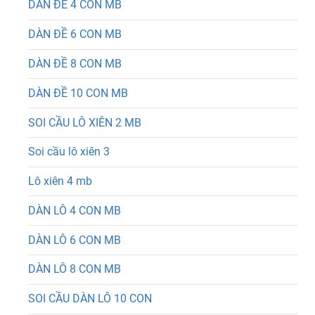
DÀN ĐỀ 4 CON MB
DÀN ĐỀ 6 CON MB
DÀN ĐỀ 8 CON MB
DÀN ĐỀ 10 CON MB
SOI CẦU LÔ XIÊN 2 MB
Soi cầu lô xiên 3
Lô xiên 4 mb
DÀN LÔ 4 CON MB
DÀN LÔ 6 CON MB
DÀN LÔ 8 CON MB
SOI CẦU DÀN LÔ 10 CON