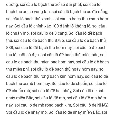
dương, soi cầu lô bạch thủ xổ số đài phát, soi cau lo
bach thu xo so vung tau, soi cầu lô bạch thủ xs đà nẵng,
soi cầu lô bạch thủ xsmb, soi cau lo bach thu xsmb hom
nay, Soi cầu lô chính xác 100 đánh lô không lỗ, soi cầu
lô chuẩn mb, soi cau lo de 3 cang, Soi cầu lô đề bạch
thủ, soi cau lo de bach thu 8785, soi cầu lô đề bạch thủ
888, soi cầu lô đề bạch thủ hôm nay, soi cầu lô đề bạch
thủ lô chốt số đẹp, soi cầu lô đề bạch thủ miền bắc, soi
cau lo de bach thu mien bac hom nay, soi cầu lô đề bạch
thủ miễn phí, soi cầu lô đề bạch thủ ngày hôm nay, soi
cau lo de bach thu rong bach kim hom nay, soi cau lo de
bach thu xsmb hom nay, Soi cầu lô de chuẩn, soi cầu lô
đề chuẩn mb, soi cầu lô đề hai nháy, Soi cầu lô de hai
nháy miền Bắc, soi cầu lô đề mb, soi cầu lô đề mb hôm
nay, soi cau lo de mb rong bach kim, Soi cầu lô de NHÁY,
Soi cầu lô đề nháy mb, Soi cầu lô de nháy miền Bắc, soi