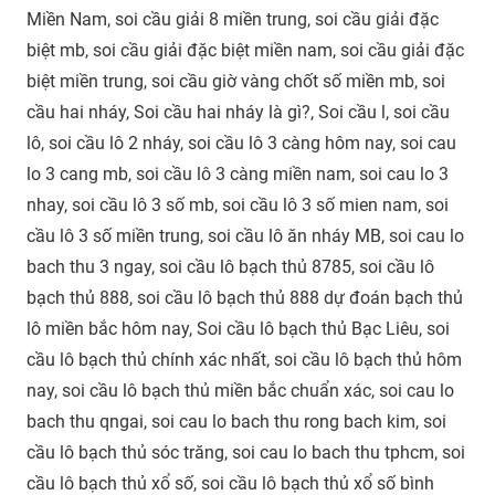
Miền Nam, soi cầu giải 8 miền trung, soi cầu giải đặc
biệt mb, soi cầu giải đặc biệt miền nam, soi cầu giải đặc
biệt miền trung, soi cầu giờ vàng chốt số miền mb, soi
cầu hai nháy, Soi cầu hai nháy là gì?, Soi cầu l, soi cầu
lô, soi cầu lô 2 nháy, soi cầu lô 3 càng hôm nay, soi cau
lo 3 cang mb, soi cầu lô 3 càng miền nam, soi cau lo 3
nhay, soi cầu lô 3 số mb, soi cầu lô 3 số mien nam, soi
cầu lô 3 số miền trung, soi cầu lô ăn nháy MB, soi cau lo
bach thu 3 ngay, soi cầu lô bạch thủ 8785, soi cầu lô
bạch thủ 888, soi cầu lô bạch thủ 888 dự đoán bạch thủ
lô miền bắc hôm nay, Soi cầu lô bạch thủ Bạc Liêu, soi
cầu lô bạch thủ chính xác nhất, soi cầu lô bạch thủ hôm
nay, soi cầu lô bạch thủ miền bắc chuẩn xác, soi cau lo
bach thu qngai, soi cau lo bach thu rong bach kim, soi
cầu lô bạch thủ sóc trăng, soi cau lo bach thu tphcm, soi
cầu lô bạch thủ xổ số, soi cầu lô bạch thủ xổ số bình