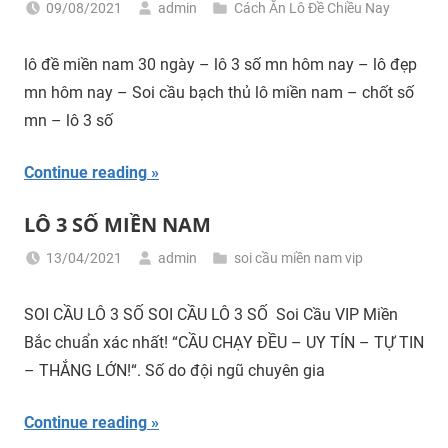
09/08/2021
admin
Cách Ăn Lô Đề Chiều Nay
lô đề miền nam 30 ngày – lô 3 số mn hôm nay – lô đẹp
mn hôm nay – Soi cầu bạch thủ lô miền nam – chốt số
mn – lô 3 số
Continue reading
LÔ 3 SỐ MIỀN NAM
13/04/2021
admin
soi cầu miền nam vip
SOI CẦU LÔ 3 SỐ SOI CẦU LÔ 3 SỐ Soi Cầu VIP Miền
Bắc chuẩn xác nhất! “CẦU CHẠY ĐỀU – UY TÍN – TỰ TIN
– THẮNG LỚN!“. Số do đội ngũ chuyên gia
Continue reading