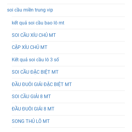
soi cầu miền trung vip
kết quả soi cầu bao lô mt
SOI CẦU XÍU CHỦ MT
CẶP XÍU CHỦ MT
Kết quả soi cầu lô 3 số
SOI CẦU ĐẶC BIỆT MT
ĐẦU ĐUÔI GIẢI ĐẶC BIỆT MT
SOI CẦU GIẢI 8 MT
ĐẦU ĐUÔI GIẢI 8 MT
SONG THỦ LÔ MT