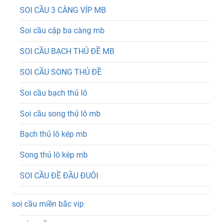
SOI CẦU 3 CÀNG VÍP MB
Soi cầu cặp ba càng mb
SOI CẦU BẠCH THỦ ĐỀ MB
SOI CẦU SONG THỦ ĐỀ
Soi cầu bạch thủ lô
Soi cầu song thủ lô mb
Bạch thủ lô kép mb
Song thủ lô kép mb
SOI CẦU ĐỀ ĐẦU ĐUÔI
soi cầu miền bắc vip