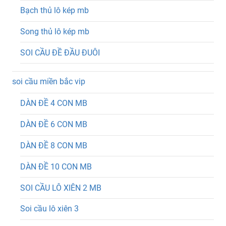
Bạch thủ lô kép mb
Song thủ lô kép mb
SOI CẦU ĐỀ ĐẦU ĐUÔI
soi cầu miền bắc vip
DÀN ĐỀ 4 CON MB
DÀN ĐỀ 6 CON MB
DÀN ĐỀ 8 CON MB
DÀN ĐỀ 10 CON MB
SOI CẦU LÔ XIÊN 2 MB
Soi cầu lô xiên 3