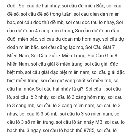
đuôi, Soi cầu de hai nháy, soi cầu đề miền Bắc, soi cầu
đề số, soi cầu đề số trong tuần, soi cau dien dan mien
bac, soi cầu doc thủ đề mb, soi cau doc thu lo nhay, Soi
cầu dự đoán 4 càng miền trung, Soi cầu dự đoán đầu
đuôi miền bắc, soi cau du doan mb hom nay, soi cầu dự
đoán miền bắc, soi cầu dũng lạc mb, Soi Cầu Giải 7
Miền Nam, Soi Cầu Giải 7 Miền Trung, Soi Cầu Giải 8
Miền Nam, soi cầu giải 8 miền trung, soi cầu giải đặc
biệt mb, soi cầu giải đặc biệt miền nam, soi cầu giải đặc
biệt miền trung, soi cầu giờ vàng chốt số miền mb, soi
cầu hai nháy, Soi cầu hai nháy là gì?, Soi cầu l, soi cầu
lô, soi cầu lô 2 nháy, soi cầu lô 3 càng hôm nay, soi cau
lo 3 cang mb, soi cầu lô 3 càng miền nam, soi cau lo 3
nhay, soi cầu lô 3 số mb, soi cầu lô 3 số mien nam, soi
cầu lô 3 số miền trung, soi cầu lô ăn nháy MB, soi cau lo
bach thu 3 ngay, soi cầu lô bạch thủ 8785, soi cầu lô