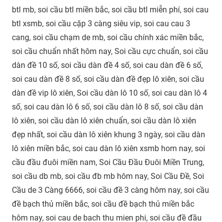
btl mb, soi cầu btl miền bắc, soi cầu btl miễn phí, soi cau
btl xsmb, soi cầu cặp 3 càng siêu vip, soi cau cau 3
cang, soi cầu chạm de mb, soi cầu chính xác miền bắc,
soi cầu chuẩn nhất hôm nay, Soi cầu cực chuẩn, soi cầu
dàn đề 10 số, soi cầu dàn đề 4 số, soi cau dàn đề 6 số,
soi cau dàn đề 8 số, soi cầu dàn đề đẹp lô xiên, soi cầu
dàn đề vip lô xiên, Soi cầu dàn lô 10 số, soi cau dàn lô 4
số, soi cau dàn lô 6 số, soi cầu dàn lô 8 số, soi cầu dàn
lô xiên, soi cầu dàn lô xiên chuẩn, soi cầu dàn lô xiên
đẹp nhất, soi cầu dàn lô xiên khung 3 ngày, soi cầu dàn
lô xiên miền bắc, soi cau dàn lô xiên xsmb hom nay, soi
cầu đầu đuôi miền nam, Soi Cầu Đầu Đuôi Miền Trung,
soi cầu db mb, soi cầu đb mb hôm nay, Soi Cầu Đề, Soi
Cầu de 3 Càng 6666, soi cầu đề 3 càng hôm nay, soi cầu
đề bạch thủ miền bắc, soi cầu đề bạch thủ miền bắc
hôm nay, soi cau de bach thu mien phi, soi cầu đề đầu