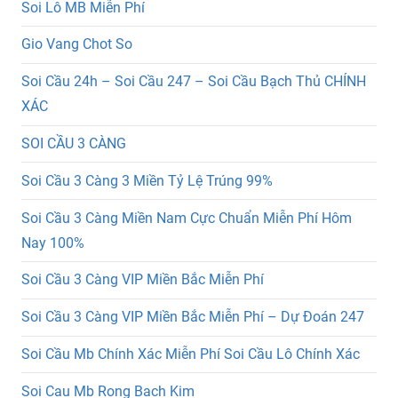
Soi Lô MB Miễn Phí
Gio Vang Chot So
Soi Cầu 24h – Soi Cầu 247 – Soi Cầu Bạch Thủ CHÍNH
XÁC
SOI CẦU 3 CÀNG
Soi Cầu 3 Càng 3 Miền Tỷ Lệ Trúng 99%
Soi Cầu 3 Càng Miền Nam Cực Chuẩn Miễn Phí Hôm
Nay 100%
Soi Cầu 3 Càng VIP Miền Bắc Miễn Phí
Soi Cầu 3 Càng VIP Miền Bắc Miễn Phí – Dự Đoán 247
Soi Cầu Mb Chính Xác Miễn Phí Soi Cầu Lô Chính Xác
Soi Cau Mb Rong Bach Kim