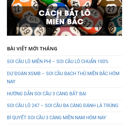
BÀI VIẾT MỚI THÁNG
SOI CẦU LÔ MIỄN PHÍ – SOI CẦU LÔ CHUẨN 100%
DỰ ĐOÁN XSMB – SOI CẦU BẠCH THỦ MIỀN BẮC HÔM
NAY
HƯỚNG DẪN SOI CẦU 3 CÀNG BẤT BẠI
SOI CẦU LÔ 247 – SOI CẦU BA CÀNG ĐÁNH LÀ TRÚNG
BÍ QUYẾT SOI CẦU 3 CÀNG MIỀN NAM HÔM NAY