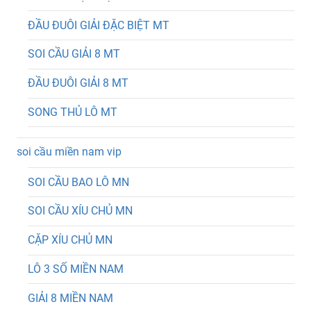
ĐẦU ĐUÔI GIẢI ĐẶC BIỆT MT
SOI CẦU GIẢI 8 MT
ĐẦU ĐUÔI GIẢI 8 MT
SONG THỦ LÔ MT
soi cầu miền nam vip
SOI CẦU BAO LÔ MN
SOI CẦU XÍU CHỦ MN
CẶP XÍU CHỦ MN
LÔ 3 SỐ MIỀN NAM
GIẢI 8 MIỀN NAM