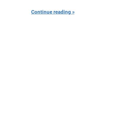
Continue reading