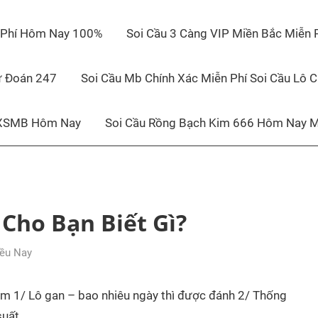
 Phí Hôm Nay 100%
Soi Cầu 3 Càng VIP Miền Bắc Miễn 
ự Đoán 247
Soi Cầu Mb Chính Xác Miễn Phí Soi Cầu Lô C
ô XSMB Hôm Nay
Soi Cầu Rồng Bạch Kim 666 Hôm Nay M
 Cho Bạn Biết Gì?
iều Nay
âm 1/ Lô gan – bao nhiêu ngày thì được đánh 2/ Thống
suất