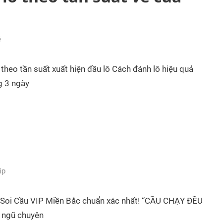
ề
 theo tần suất xuất hiện đầu lô Cách đánh lô hiệu quả
g 3 ngày
ip
Soi Cầu VIP Miền Bắc chuẩn xác nhất! “CẦU CHẠY ĐỀU
 ngũ chuyên