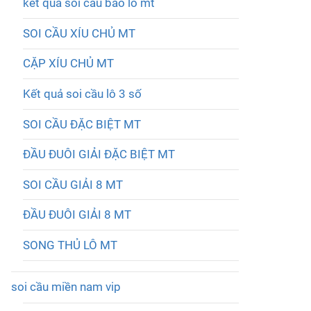
kết quả soi cầu bao lô mt
SOI CẦU XÍU CHỦ MT
CẶP XÍU CHỦ MT
Kết quả soi cầu lô 3 số
SOI CẦU ĐẶC BIỆT MT
ĐẦU ĐUÔI GIẢI ĐẶC BIỆT MT
SOI CẦU GIẢI 8 MT
ĐẦU ĐUÔI GIẢI 8 MT
SONG THỦ LÔ MT
soi cầu miền nam vip