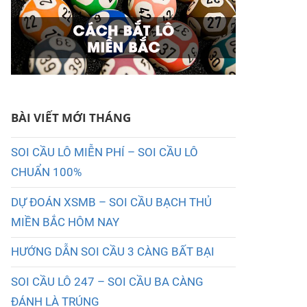
BÀI VIẾT MỚI THÁNG
SOI CẦU LÔ MIỄN PHÍ – SOI CẦU LÔ
CHUẨN 100%
DỰ ĐOÁN XSMB – SOI CẦU BẠCH THỦ
MIỀN BẮC HÔM NAY
HƯỚNG DẪN SOI CẦU 3 CÀNG BẤT BẠI
SOI CẦU LÔ 247 – SOI CẦU BA CÀNG
ĐÁNH LÀ TRÚNG