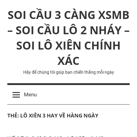
Skip
SOI CẦU 3 CÀNG XSMB
to
content
– SOI CẦU LÔ 2 NHÁY –
SOI LÔ XIÊN CHÍNH
XÁC
Hãy để chúng tôi giúp bạn chiến thắng mỗi ngày
Menu
THẺ:
LÔ XIÊN 3 HAY VỀ HÀNG NGÀY