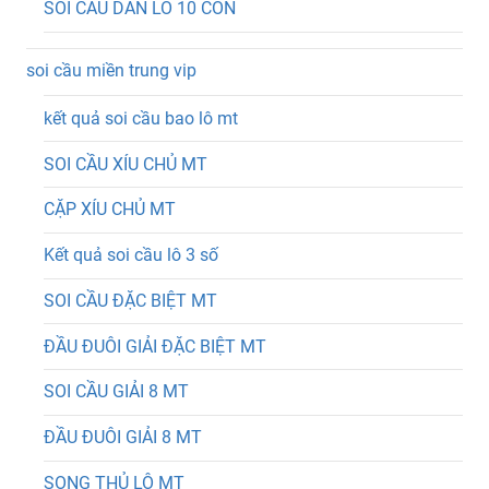
SOI CẦU DÀN LÔ 10 CON
soi cầu miền trung vip
kết quả soi cầu bao lô mt
SOI CẦU XÍU CHỦ MT
CẶP XÍU CHỦ MT
Kết quả soi cầu lô 3 số
SOI CẦU ĐẶC BIỆT MT
ĐẦU ĐUÔI GIẢI ĐẶC BIỆT MT
SOI CẦU GIẢI 8 MT
ĐẦU ĐUÔI GIẢI 8 MT
SONG THỦ LÔ MT