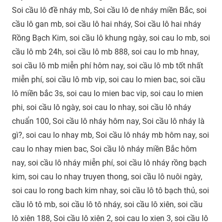
Soi cầu lô đề nháy mb, Soi cầu lô de nháy miền Bắc, soi
cầu lô gan mb, soi cầu lô hai nháy, Soi cầu lô hai nháy
Rồng Bạch Kim, soi cầu lô khung ngày, soi cau lo mb, soi
cầu lô mb 24h, soi cầu lô mb 888, soi cau lo mb hnay,
soi cầu lô mb miễn phí hôm nay, soi cầu lô mb tốt nhất
miễn phí, soi cầu lô mb vip, soi cau lo mien bac, soi cầu
lô miền bắc 3s, soi cau lo mien bac vip, soi cau lo mien
phi, soi cầu lô ngày, soi cau lo nhay, soi cầu lô nháy
chuẩn 100, Soi cầu lô nháy hôm nay, Soi cầu lô nháy là
gì?, soi cau lo nhay mb, Soi cầu lô nháy mb hôm nay, soi
cau lo nhay mien bac, Soi cầu lô nháy miền Bắc hôm
nay, soi cầu lô nháy miễn phí, soi cầu lô nháy rồng bạch
kim, soi cau lo nhay truyen thong, soi cầu lô nuôi ngày,
soi cau lo rong bach kim nhay, soi cầu lô tô bạch thủ, soi
cầu lô tô mb, soi cầu lô tô nháy, soi cầu lô xiên, soi cầu
lô xiên 188, Soi cầu lô xiên 2, soi cau lo xien 3, soi cầu lô