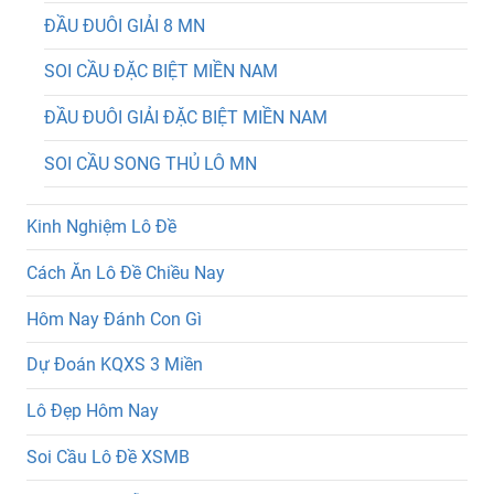
ĐẦU ĐUÔI GIẢI 8 MN
SOI CẦU ĐẶC BIỆT MIỀN NAM
ĐẦU ĐUÔI GIẢI ĐẶC BIỆT MIỀN NAM
SOI CẦU SONG THỦ LÔ MN
Kinh Nghiệm Lô Đề
Cách Ăn Lô Đề Chiều Nay
Hôm Nay Đánh Con Gì
Dự Đoán KQXS 3 Miền
Lô Đẹp Hôm Nay
Soi Cầu Lô Đề XSMB