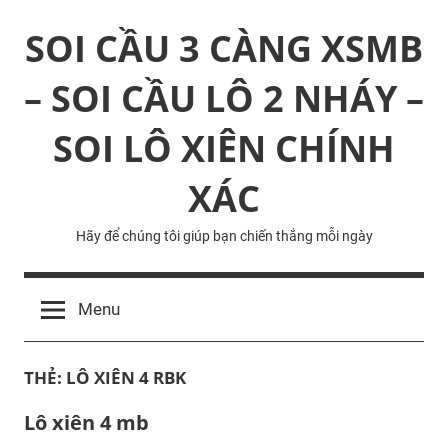
Skip
SOI CẦU 3 CÀNG XSMB
to
content
– SOI CẦU LÔ 2 NHÁY –
SOI LÔ XIÊN CHÍNH
XÁC
Hãy để chúng tôi giúp bạn chiến thắng mỗi ngày
Menu
THẺ:
LÔ XIÊN 4 RBK
Lô xiên 4 mb