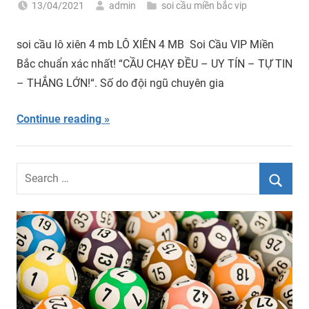
13/04/2021
admin
soi cầu miền bắc vip
soi cầu lô xiên 4 mb LÔ XIÊN 4 MB Soi Cầu VIP Miền
Bắc chuẩn xác nhất! “CẦU CHẠY ĐỀU – UY TÍN – TỰ TIN
– THẮNG LỚN!“. Số do đội ngũ chuyên gia
Continue reading
Search
for:
Searc