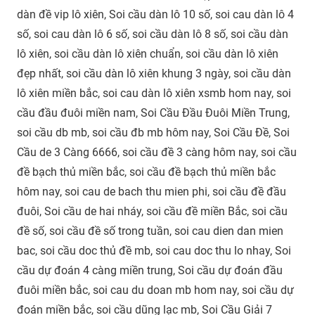
dàn đề vip lô xiên, Soi cầu dàn lô 10 số, soi cau dàn lô 4
số, soi cau dàn lô 6 số, soi cầu dàn lô 8 số, soi cầu dàn
lô xiên, soi cầu dàn lô xiên chuẩn, soi cầu dàn lô xiên
đẹp nhất, soi cầu dàn lô xiên khung 3 ngày, soi cầu dàn
lô xiên miền bắc, soi cau dàn lô xiên xsmb hom nay, soi
cầu đầu đuôi miền nam, Soi Cầu Đầu Đuôi Miền Trung,
soi cầu db mb, soi cầu đb mb hôm nay, Soi Cầu Đề, Soi
Cầu de 3 Càng 6666, soi cầu đề 3 càng hôm nay, soi cầu
đề bạch thủ miền bắc, soi cầu đề bạch thủ miền bắc
hôm nay, soi cau de bach thu mien phi, soi cầu đề đầu
đuôi, Soi cầu de hai nháy, soi cầu đề miền Bắc, soi cầu
đề số, soi cầu đề số trong tuần, soi cau dien dan mien
bac, soi cầu doc thủ đề mb, soi cau doc thu lo nhay, Soi
cầu dự đoán 4 càng miền trung, Soi cầu dự đoán đầu
đuôi miền bắc, soi cau du doan mb hom nay, soi cầu dự
đoán miền bắc, soi cầu dũng lạc mb, Soi Cầu Giải 7