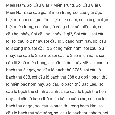
Miền Nam, Soi Cầu Giải 7 Miền Trung, Soi Cầu Giải 8
Miền Nam, soi cầu giải 8 miền trung, soi cầu giải đặc
biệt mb, soi cầu giải đặc biệt miền nam, soi cầu giải đặc
biệt miền trung, soi cầu giờ vàng chốt số miền mb, soi
cầu hai nháy, Soi cầu hai nháy là gì?, Soi cầu l, soi cầu
lô, soi cầu lô 2 nháy, soi cầu lô 3 càng hôm nay, soi cau
lo 3 cang mb, soi cầu lô 3 càng miền nam, soi cau lo 3
nhay, soi cầu lô 3 số mb, soi cầu lô 3 số mien nam, soi
cầu lô 3 số miền trung, soi cầu lô ăn nháy MB, soi cau lo
bach thu 3 ngay, soi cầu lô bạch thủ 8785, soi cầu lô
bạch thủ 888, soi cầu lô bạch thủ 888 dự đoán bạch thủ
lô miền bắc hôm nay, Soi cầu lô bạch thủ Bạc Liêu, soi
cầu lô bạch thủ chính xác nhất, soi cầu lô bạch thủ hôm
nay, soi cầu lô bạch thủ miền bắc chuẩn xác, soi cau lo
bach thu qngai, soi cau lo bach thu rong bach kim, soi
cầu lô bạch thủ sóc trăng, soi cau lo bach thu tphcm, soi