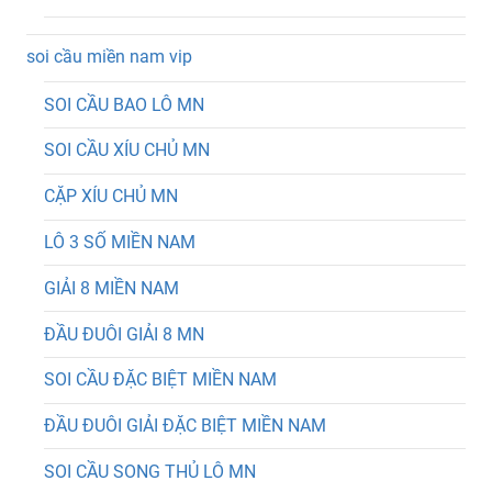
soi cầu miền nam vip
SOI CẦU BAO LÔ MN
SOI CẦU XÍU CHỦ MN
CẶP XÍU CHỦ MN
LÔ 3 SỐ MIỀN NAM
GIẢI 8 MIỀN NAM
ĐẦU ĐUÔI GIẢI 8 MN
SOI CẦU ĐẶC BIỆT MIỀN NAM
ĐẦU ĐUÔI GIẢI ĐẶC BIỆT MIỀN NAM
SOI CẦU SONG THỦ LÔ MN