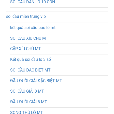
SOI CẦU DÀN LÔ 10 CON
soi cầu miền trung vip
kết quả soi cầu bao lô mt
SOI CẦU XÍU CHỦ MT
CẶP XÍU CHỦ MT
Kết quả soi cầu lô 3 số
SOI CẦU ĐẶC BIỆT MT
ĐẦU ĐUÔI GIẢI ĐẶC BIỆT MT
SOI CẦU GIẢI 8 MT
ĐẦU ĐUÔI GIẢI 8 MT
SONG THỦ LÔ MT