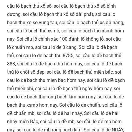
cầu lô bạch thủ xổ số, soi cầu lô bạch thủ xổ số bình
dương, soi cầu lô bạch thủ xổ số đài phát, soi cau lo
bach thu xo so vung tau, soi cầu lô bạch thủ xs đà nẵng,
soi cầu lô bạch thủ xsmb, soi cau lo bach thu xsmb hom
nay, Soi cầu lô chính xác 100 đánh lô không lỗ, soi cầu
lô chuẩn mb, soi cau lo de 3 cang, Soi cầu lô đề bạch
thủ, soi cau lo de bach thu 8785, soi cầu lô đề bạch thủ
888, soi cầu lô đề bạch thủ hôm nay, soi cầu lô đề bạch
thủ lô chốt số đẹp, soi cầu lô đề bạch thủ miền bắc, soi
cau lo de bach thu mien bac hom nay, soi cầu lô đề bạch
thủ miễn phí, soi cầu lô đề bạch thủ ngày hôm nay, soi
cau lo de bach thu rong bach kim hom nay, soi cau lo de
bach thu xsmb hom nay, Soi cầu lô de chuẩn, soi cầu lô
đề chuẩn mb, soi cầu lô đề hai nháy, Soi cầu lô de hai
nháy miền Bắc, soi cầu lô đề mb, soi cầu lô đề mb hôm
nay, soi cau lo de mb rong bach kim, Soi cầu lô de NHÁY,