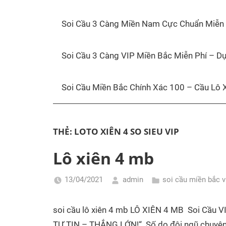
Soi Cầu 3 Càng Miền Nam Cực Chuẩn Miễn
Soi Cầu 3 Càng VIP Miền Bắc Miễn Phí – D
Soi Cầu Miền Bắc Chính Xác 100 – Cầu L
THẺ:
LOTO XIÊN 4 SO SIEU VIP
Lô xiên 4 mb
13/04/2021
admin
soi cầu miền bắc v
soi cầu lô xiên 4 mb LÔ XIÊN 4 MB Soi Cầu 
TỰ TIN – THẮNG LỚN!“. Số do đội ngũ chuyên