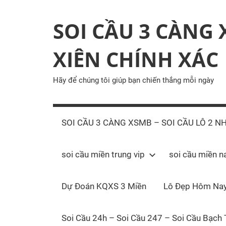
Skip
to
SOI CẦU 3 CÀNG 
content
XIÊN CHÍNH XÁC
Hãy để chúng tôi giúp bạn chiến thắng mỗi ngày
SOI CẦU 3 CÀNG XSMB – SOI CẦU LÔ 2 NH
soi cầu miền trung vip
soi cầu miền n
Dự Đoán KQXS 3 Miền
Lô Đẹp Hôm Na
Soi Cầu 24h – Soi Cầu 247 – Soi Cầu Bạc