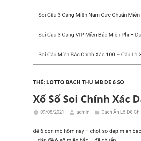
Soi Cầu 3 Càng Miền Nam Cực Chuẩn Miễn
Soi Cầu 3 Càng VIP Miền Bắc Miễn Phí – D
Soi Cầu Miền Bắc Chính Xác 100 – Cầu L
THẺ:
LOTTO BACH THU MB DE 6 SO
Xổ Số Soi Chính Xác 
09/08/2021
admin
Cách Ăn Lô Đề Ch
đề 6 con mb hôm nay – chot so dep mien bac 
– dàn đề 6 số miền bắc – đề chuẩn