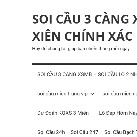
Skip
to
SOI CẦU 3 CÀNG 
content
XIÊN CHÍNH XÁC
Hãy để chúng tôi giúp bạn chiến thắng mỗi ngày
SOI CẦU 3 CÀNG XSMB – SOI CẦU LÔ 2 NH
soi cầu miền trung vip
soi cầu miền n
Dự Đoán KQXS 3 Miền
Lô Đẹp Hôm Na
Soi Cầu 24h – Soi Cầu 247 – Soi Cầu Bạc