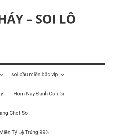
HÁY – SOI LÔ
soi cầu miền bắc vip
ay
Hôm Nay Đánh Con Gì
ang Chot So
 Miền Tỷ Lệ Trúng 99%