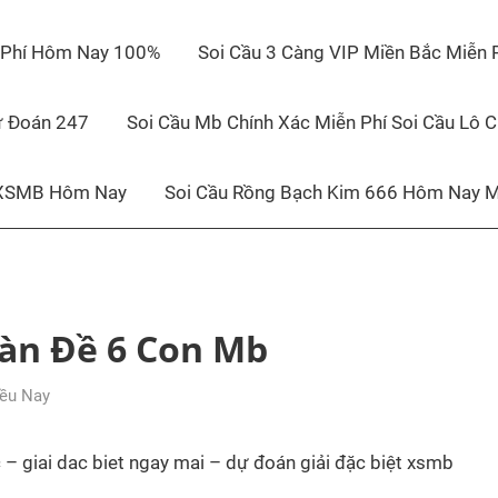
 Phí Hôm Nay 100%
Soi Cầu 3 Càng VIP Miền Bắc Miễn 
ự Đoán 247
Soi Cầu Mb Chính Xác Miễn Phí Soi Cầu Lô C
ô XSMB Hôm Nay
Soi Cầu Rồng Bạch Kim 666 Hôm Nay M
Dàn Đề 6 Con Mb
iều Nay
– giai dac biet ngay mai – dự đoán giải đặc biệt xsmb