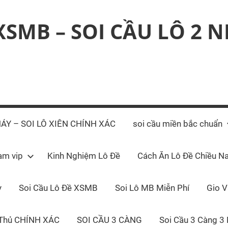
XSMB – SOI CẦU LÔ 2 N
ÁY – SOI LÔ XIÊN CHÍNH XÁC
soi cầu miền bắc chuẩn
am vip
Kinh Nghiệm Lô Đề
Cách Ăn Lô Đề Chiều N
y
Soi Cầu Lô Đề XSMB
Soi Lô MB Miễn Phí
Gio V
h Thủ CHÍNH XÁC
SOI CẦU 3 CÀNG
Soi Cầu 3 Càng 3