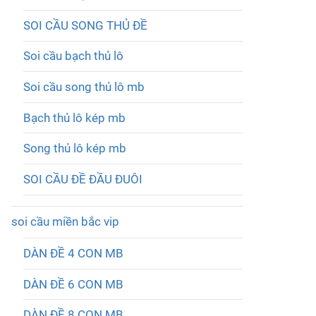
SOI CẦU SONG THỦ ĐỀ
Soi cầu bạch thủ lô
Soi cầu song thủ lô mb
Bạch thủ lô kép mb
Song thủ lô kép mb
SOI CẦU ĐỀ ĐẦU ĐUÔI
soi cầu miền bắc vip
DÀN ĐỀ 4 CON MB
DÀN ĐỀ 6 CON MB
DÀN ĐỀ 8 CON MB