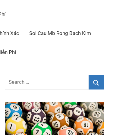
Phí
hính Xác
Soi Cau Mb Rong Bach Kim
iễn Phí
Search
for:
Search