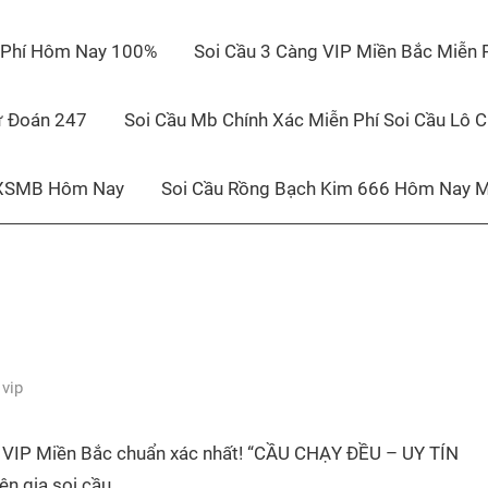
 Phí Hôm Nay 100%
Soi Cầu 3 Càng VIP Miền Bắc Miễn 
ự Đoán 247
Soi Cầu Mb Chính Xác Miễn Phí Soi Cầu Lô C
ô XSMB Hôm Nay
Soi Cầu Rồng Bạch Kim 666 Hôm Nay M
 vip
P Miền Bắc chuẩn xác nhất! “CẦU CHẠY ĐỀU – UY TÍN
n gia soi cầu