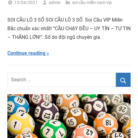
13/04/2021
admin
soi cầu miền nam vip
SOI CẦU LÔ 3 SỐ SOI CẦU LÔ 3 SỐ Soi Cầu VIP Miền
Bắc chuẩn xác nhất! “CẦU CHẠY ĐỀU – UY TÍN – TỰ TIN
– THẮNG LỚN!“. Số do đội ngũ chuyên gia
Continue reading
Search
for:
Searc