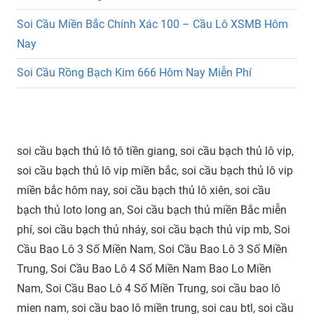
Soi Cầu Miền Bắc Chính Xác 100 – Cầu Lô XSMB Hôm
Nay
Soi Cầu Rồng Bạch Kim 666 Hôm Nay Miễn Phí
soi cầu bạch thủ lô tô tiền giang, soi cầu bạch thủ lô vip,
soi cầu bạch thủ lô vip miền bắc, soi cầu bạch thủ lô vip
miền bắc hôm nay, soi cầu bạch thủ lô xiên, soi cầu
bạch thủ loto long an, Soi cầu bạch thủ miền Bắc miễn
phí, soi cầu bạch thủ nháy, soi cầu bạch thủ vip mb, Soi
Cầu Bao Lô 3 Số Miền Nam, Soi Cầu Bao Lô 3 Số Miền
Trung, Soi Cầu Bao Lô 4 Số Miền Nam Bao Lo Miền
Nam, Soi Cầu Bao Lô 4 Số Miền Trung, soi cầu bao lô
mien nam, soi cầu bao lô miền trung, soi cau btl, soi cầu