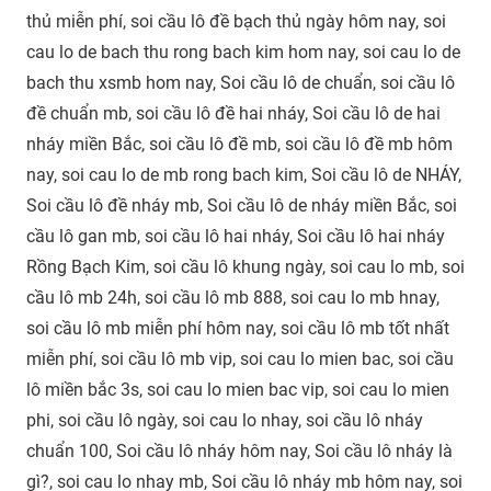
thủ miễn phí, soi cầu lô đề bạch thủ ngày hôm nay, soi
cau lo de bach thu rong bach kim hom nay, soi cau lo de
bach thu xsmb hom nay, Soi cầu lô de chuẩn, soi cầu lô
đề chuẩn mb, soi cầu lô đề hai nháy, Soi cầu lô de hai
nháy miền Bắc, soi cầu lô đề mb, soi cầu lô đề mb hôm
nay, soi cau lo de mb rong bach kim, Soi cầu lô de NHÁY,
Soi cầu lô đề nháy mb, Soi cầu lô de nháy miền Bắc, soi
cầu lô gan mb, soi cầu lô hai nháy, Soi cầu lô hai nháy
Rồng Bạch Kim, soi cầu lô khung ngày, soi cau lo mb, soi
cầu lô mb 24h, soi cầu lô mb 888, soi cau lo mb hnay,
soi cầu lô mb miễn phí hôm nay, soi cầu lô mb tốt nhất
miễn phí, soi cầu lô mb vip, soi cau lo mien bac, soi cầu
lô miền bắc 3s, soi cau lo mien bac vip, soi cau lo mien
phi, soi cầu lô ngày, soi cau lo nhay, soi cầu lô nháy
chuẩn 100, Soi cầu lô nháy hôm nay, Soi cầu lô nháy là
gì?, soi cau lo nhay mb, Soi cầu lô nháy mb hôm nay, soi