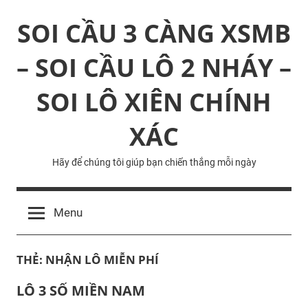
Skip
SOI CẦU 3 CÀNG XSMB
to
content
– SOI CẦU LÔ 2 NHÁY –
SOI LÔ XIÊN CHÍNH
XÁC
Hãy để chúng tôi giúp bạn chiến thắng mỗi ngày
Menu
THẺ:
NHẬN LÔ MIỄN PHÍ
LÔ 3 SỐ MIỀN NAM