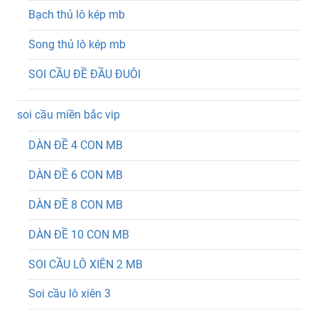
Bạch thủ lô kép mb
Song thủ lô kép mb
SOI CẦU ĐỀ ĐẦU ĐUÔI
soi cầu miền bắc vip
DÀN ĐỀ 4 CON MB
DÀN ĐỀ 6 CON MB
DÀN ĐỀ 8 CON MB
DÀN ĐỀ 10 CON MB
SOI CẦU LÔ XIÊN 2 MB
Soi cầu lô xiên 3