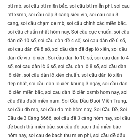
btl mb, soi cầu btl miền bắc, soi cầu btl miễn phí, soi cau
btl xsmb, soi cầu cặp 3 càng siêu vip, soi cau cau 3
cang, soi cầu chạm de mb, soi cầu chính xác miền bắc,
soi cầu chuẩn nhất hôm nay, Soi cầu cực chuẩn, soi cầu
dàn đề 10 số, soi cầu dàn đề 4 số, soi cau dàn đề 6 số,
soi cau dàn đề 8 số, soi cầu dàn đề đẹp lô xiên, soi cầu
dàn đề vip lô xiên, Soi cầu dàn lô 10 số, soi cau dàn lô 4
số, soi cau dàn lô 6 số, soi cầu dàn lô 8 số, soi cầu dàn
lô xiên, soi cầu dàn lô xiên chuẩn, soi cầu dàn lô xiên
đẹp nhất, soi cầu dàn lô xiên khung 3 ngày, soi cầu dàn
lô xiên miền bắc, soi cau dàn lô xiên xsmb hom nay, soi
cầu đầu đuôi miền nam, Soi Cầu Đầu Đuôi Miền Trung,
soi cầu db mb, soi cầu đb mb hôm nay, Soi Cầu Đề, Soi
Cầu de 3 Càng 6666, soi cầu đề 3 càng hôm nay, soi cầu
đề bạch thủ miền bắc, soi cầu đề bạch thủ miền bắc
hôm nay, soi cau de bach thu mien phi, soi cầu đề đầu