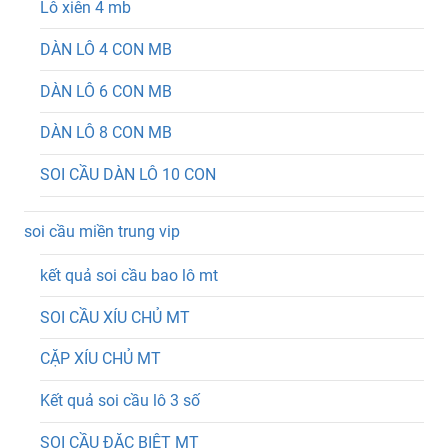
Lô xiên 4 mb
DÀN LÔ 4 CON MB
DÀN LÔ 6 CON MB
DÀN LÔ 8 CON MB
SOI CẦU DÀN LÔ 10 CON
soi cầu miền trung vip
kết quả soi cầu bao lô mt
SOI CẦU XÍU CHỦ MT
CẶP XÍU CHỦ MT
Kết quả soi cầu lô 3 số
SOI CẦU ĐẶC BIỆT MT