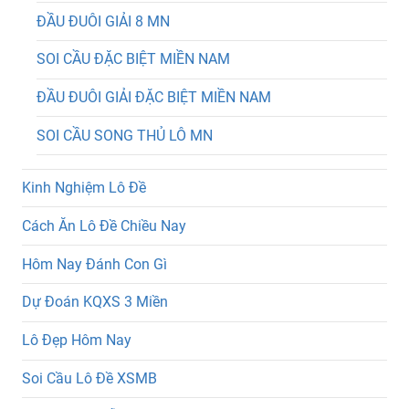
ĐẦU ĐUÔI GIẢI 8 MN
SOI CẦU ĐẶC BIỆT MIỀN NAM
ĐẦU ĐUÔI GIẢI ĐẶC BIỆT MIỀN NAM
SOI CẦU SONG THỦ LÔ MN
Kinh Nghiệm Lô Đề
Cách Ăn Lô Đề Chiều Nay
Hôm Nay Đánh Con Gì
Dự Đoán KQXS 3 Miền
Lô Đẹp Hôm Nay
Soi Cầu Lô Đề XSMB