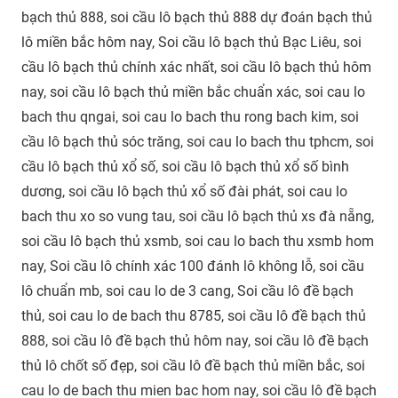
bạch thủ 888, soi cầu lô bạch thủ 888 dự đoán bạch thủ
lô miền bắc hôm nay, Soi cầu lô bạch thủ Bạc Liêu, soi
cầu lô bạch thủ chính xác nhất, soi cầu lô bạch thủ hôm
nay, soi cầu lô bạch thủ miền bắc chuẩn xác, soi cau lo
bach thu qngai, soi cau lo bach thu rong bach kim, soi
cầu lô bạch thủ sóc trăng, soi cau lo bach thu tphcm, soi
cầu lô bạch thủ xổ số, soi cầu lô bạch thủ xổ số bình
dương, soi cầu lô bạch thủ xổ số đài phát, soi cau lo
bach thu xo so vung tau, soi cầu lô bạch thủ xs đà nẵng,
soi cầu lô bạch thủ xsmb, soi cau lo bach thu xsmb hom
nay, Soi cầu lô chính xác 100 đánh lô không lỗ, soi cầu
lô chuẩn mb, soi cau lo de 3 cang, Soi cầu lô đề bạch
thủ, soi cau lo de bach thu 8785, soi cầu lô đề bạch thủ
888, soi cầu lô đề bạch thủ hôm nay, soi cầu lô đề bạch
thủ lô chốt số đẹp, soi cầu lô đề bạch thủ miền bắc, soi
cau lo de bach thu mien bac hom nay, soi cầu lô đề bạch