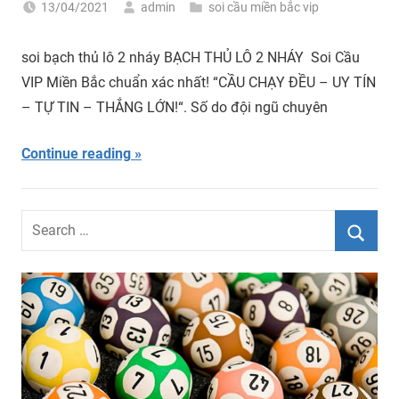
13/04/2021
admin
soi cầu miền bắc vip
soi bạch thủ lô 2 nháy BẠCH THỦ LÔ 2 NHÁY Soi Cầu
VIP Miền Bắc chuẩn xác nhất! “CẦU CHẠY ĐỀU – UY TÍN
– TỰ TIN – THẮNG LỚN!“. Số do đội ngũ chuyên
Continue reading
Search
for:
Searc