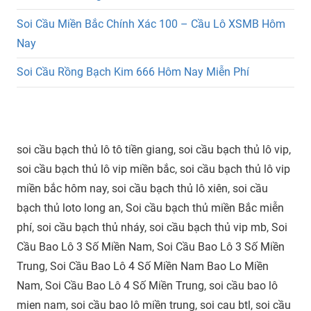
Soi Cầu Miền Bắc Chính Xác 100 – Cầu Lô XSMB Hôm
Nay
Soi Cầu Rồng Bạch Kim 666 Hôm Nay Miễn Phí
soi cầu bạch thủ lô tô tiền giang, soi cầu bạch thủ lô vip,
soi cầu bạch thủ lô vip miền bắc, soi cầu bạch thủ lô vip
miền bắc hôm nay, soi cầu bạch thủ lô xiên, soi cầu
bạch thủ loto long an, Soi cầu bạch thủ miền Bắc miễn
phí, soi cầu bạch thủ nháy, soi cầu bạch thủ vip mb, Soi
Cầu Bao Lô 3 Số Miền Nam, Soi Cầu Bao Lô 3 Số Miền
Trung, Soi Cầu Bao Lô 4 Số Miền Nam Bao Lo Miền
Nam, Soi Cầu Bao Lô 4 Số Miền Trung, soi cầu bao lô
mien nam, soi cầu bao lô miền trung, soi cau btl, soi cầu