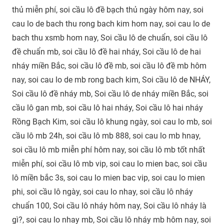
thủ miễn phí, soi cầu lô đề bạch thủ ngày hôm nay, soi
cau lo de bach thu rong bach kim hom nay, soi cau lo de
bach thu xsmb hom nay, Soi cầu lô de chuẩn, soi cầu lô
đề chuẩn mb, soi cầu lô đề hai nháy, Soi cầu lô de hai
nháy miền Bắc, soi cầu lô đề mb, soi cầu lô đề mb hôm
nay, soi cau lo de mb rong bach kim, Soi cầu lô de NHÁY,
Soi cầu lô đề nháy mb, Soi cầu lô de nháy miền Bắc, soi
cầu lô gan mb, soi cầu lô hai nháy, Soi cầu lô hai nháy
Rồng Bạch Kim, soi cầu lô khung ngày, soi cau lo mb, soi
cầu lô mb 24h, soi cầu lô mb 888, soi cau lo mb hnay,
soi cầu lô mb miễn phí hôm nay, soi cầu lô mb tốt nhất
miễn phí, soi cầu lô mb vip, soi cau lo mien bac, soi cầu
lô miền bắc 3s, soi cau lo mien bac vip, soi cau lo mien
phi, soi cầu lô ngày, soi cau lo nhay, soi cầu lô nháy
chuẩn 100, Soi cầu lô nháy hôm nay, Soi cầu lô nháy là
gì?, soi cau lo nhay mb, Soi cầu lô nháy mb hôm nay, soi