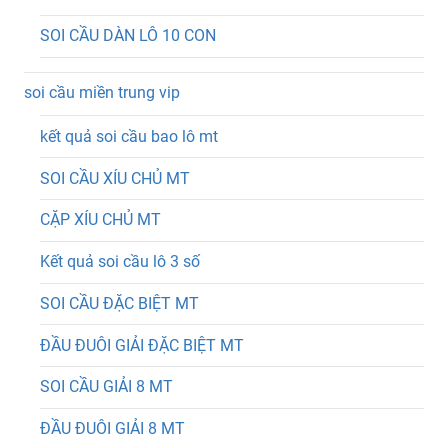
SOI CẦU DÀN LÔ 10 CON
soi cầu miền trung vip
kết quả soi cầu bao lô mt
SOI CẦU XÍU CHỦ MT
CẶP XÍU CHỦ MT
Kết quả soi cầu lô 3 số
SOI CẦU ĐẶC BIỆT MT
ĐẦU ĐUÔI GIẢI ĐẶC BIỆT MT
SOI CẦU GIẢI 8 MT
ĐẦU ĐUÔI GIẢI 8 MT