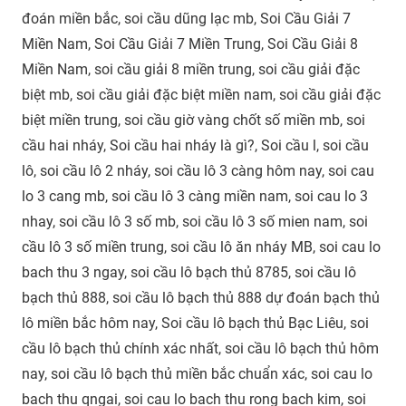
đoán miền bắc, soi cầu dũng lạc mb, Soi Cầu Giải 7
Miền Nam, Soi Cầu Giải 7 Miền Trung, Soi Cầu Giải 8
Miền Nam, soi cầu giải 8 miền trung, soi cầu giải đặc
biệt mb, soi cầu giải đặc biệt miền nam, soi cầu giải đặc
biệt miền trung, soi cầu giờ vàng chốt số miền mb, soi
cầu hai nháy, Soi cầu hai nháy là gì?, Soi cầu l, soi cầu
lô, soi cầu lô 2 nháy, soi cầu lô 3 càng hôm nay, soi cau
lo 3 cang mb, soi cầu lô 3 càng miền nam, soi cau lo 3
nhay, soi cầu lô 3 số mb, soi cầu lô 3 số mien nam, soi
cầu lô 3 số miền trung, soi cầu lô ăn nháy MB, soi cau lo
bach thu 3 ngay, soi cầu lô bạch thủ 8785, soi cầu lô
bạch thủ 888, soi cầu lô bạch thủ 888 dự đoán bạch thủ
lô miền bắc hôm nay, Soi cầu lô bạch thủ Bạc Liêu, soi
cầu lô bạch thủ chính xác nhất, soi cầu lô bạch thủ hôm
nay, soi cầu lô bạch thủ miền bắc chuẩn xác, soi cau lo
bach thu qngai, soi cau lo bach thu rong bach kim, soi