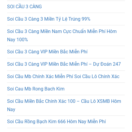
SOI CẦU 3 CÀNG
Soi Cầu 3 Càng 3 Miền Tỷ Lệ Trúng 99%
Soi Cầu 3 Càng Miền Nam Cực Chuẩn Miễn Phí Hôm
Nay 100%
Soi Cầu 3 Càng VIP Miền Bắc Miễn Phí
Soi Cầu 3 Càng VIP Miền Bắc Miễn Phí – Dự Đoán 247
Soi Cầu Mb Chính Xác Miễn Phí Soi Cầu Lô Chính Xác
Soi Cau Mb Rong Bach Kim
Soi Cầu Miền Bắc Chính Xác 100 – Cầu Lô XSMB Hôm
Nay
Soi Cầu Rồng Bạch Kim 666 Hôm Nay Miễn Phí