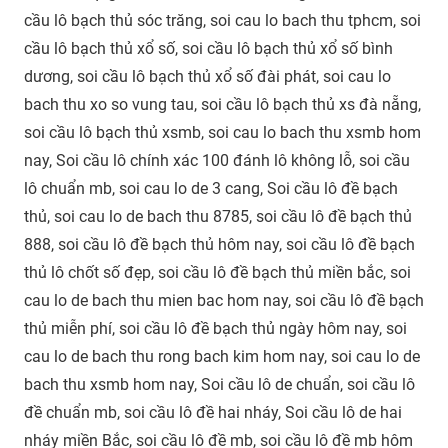
cầu lô bạch thủ sóc trăng, soi cau lo bach thu tphcm, soi
cầu lô bạch thủ xổ số, soi cầu lô bạch thủ xổ số bình
dương, soi cầu lô bạch thủ xổ số đài phát, soi cau lo
bach thu xo so vung tau, soi cầu lô bạch thủ xs đà nẵng,
soi cầu lô bạch thủ xsmb, soi cau lo bach thu xsmb hom
nay, Soi cầu lô chính xác 100 đánh lô không lỗ, soi cầu
lô chuẩn mb, soi cau lo de 3 cang, Soi cầu lô đề bạch
thủ, soi cau lo de bach thu 8785, soi cầu lô đề bạch thủ
888, soi cầu lô đề bạch thủ hôm nay, soi cầu lô đề bạch
thủ lô chốt số đẹp, soi cầu lô đề bạch thủ miền bắc, soi
cau lo de bach thu mien bac hom nay, soi cầu lô đề bạch
thủ miễn phí, soi cầu lô đề bạch thủ ngày hôm nay, soi
cau lo de bach thu rong bach kim hom nay, soi cau lo de
bach thu xsmb hom nay, Soi cầu lô de chuẩn, soi cầu lô
đề chuẩn mb, soi cầu lô đề hai nháy, Soi cầu lô de hai
nháy miền Bắc, soi cầu lô đề mb, soi cầu lô đề mb hôm