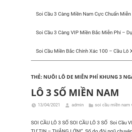
Soi Cầu 3 Càng Miền Nam Cực Chuẩn Miễn
Soi Cầu 3 Càng VIP Miền Bắc Miễn Phí – D
Soi Cầu Miền Bắc Chính Xác 100 – Cầu L
THẺ:
NUÔI LÔ DE MIỄN PHÍ KHUNG 3 NG
LÔ 3 SỐ MIỀN NAM
13/04/2021
admin
soi cầu miền nam 
SOI CẦU LÔ 3 SỐ SOI CẦU LÔ 3 SỐ Soi Cầu V
TỰ TIN – THẮNG LỚN!“. Số do đội ngũ chuyên