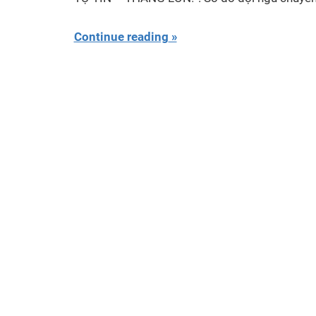
Continue reading