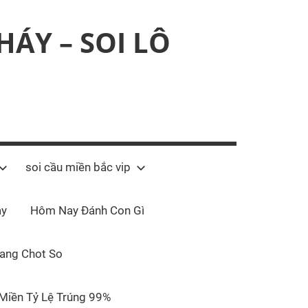
HÁY – SOI LÔ
soi cầu miền bắc vip
ay
Hôm Nay Đánh Con Gì
ang Chot So
 Miền Tỷ Lệ Trúng 99%