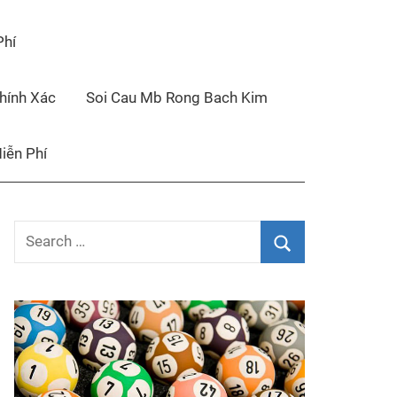
Phí
hính Xác
Soi Cau Mb Rong Bach Kim
iễn Phí
Search
for:
Search