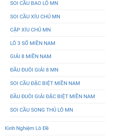
SOI CẦU BAO LÔ MN
SOI CẦU XÍU CHỦ MN
CẶP XÍU CHỦ MN
LÔ 3 SỐ MIỀN NAM
GIẢI 8 MIỀN NAM
ĐẦU ĐUÔI GIẢI 8 MN
SOI CẦU ĐẶC BIỆT MIỀN NAM
ĐẦU ĐUÔI GIẢI ĐẶC BIỆT MIỀN NAM
SOI CẦU SONG THỦ LÔ MN
Kinh Nghiệm Lô Đề