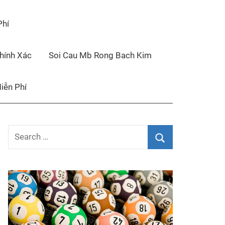
Phí
hính Xác
Soi Cau Mb Rong Bach Kim
iễn Phí
Search
for:
Search