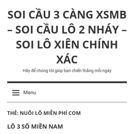
Skip
SOI CẦU 3 CÀNG XSMB
to
content
– SOI CẦU LÔ 2 NHÁY –
SOI LÔ XIÊN CHÍNH
XÁC
Hãy để chúng tôi giúp bạn chiến thắng mỗi ngày
Menu
THẺ:
NUÔI LÔ MIỄN PHÍ COM
LÔ 3 SỐ MIỀN NAM