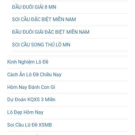
ĐẦU ĐUÔI GIẢI 8 MN
SOI CẦU ĐẶC BIỆT MIỀN NAM
ĐẦU ĐUÔI GIẢI ĐẶC BIỆT MIỀN NAM
SOI CẦU SONG THỦ LÔ MN
Kinh Nghiệm Lô Đề
Cách Ăn Lô Đề Chiều Nay
Hôm Nay Đánh Con Gì
Dự Đoán KQXS 3 Miền
Lô Đẹp Hôm Nay
Soi Cầu Lô Đề XSMB