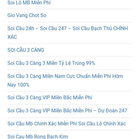
Soi Lô MB Miễn Phí
Gio Vang Chot So
Soi Cầu 24h – Soi Cầu 247 – Soi Cầu Bạch Thủ CHÍNH
XÁC
SOI CẦU 3 CÀNG
Soi Cầu 3 Càng 3 Miền Tỷ Lệ Trúng 99%
Soi Cầu 3 Càng Miền Nam Cực Chuẩn Miễn Phí Hôm
Nay 100%
Soi Cầu 3 Càng VIP Miền Bắc Miễn Phí
Soi Cầu 3 Càng VIP Miền Bắc Miễn Phí – Dự Đoán 247
Soi Cầu Mb Chính Xác Miễn Phí Soi Cầu Lô Chính Xác
Soi Cau Mb Rong Bach Kim