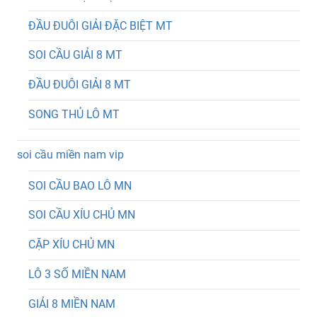
ĐẦU ĐUÔI GIẢI ĐẶC BIỆT MT
SOI CẦU GIẢI 8 MT
ĐẦU ĐUÔI GIẢI 8 MT
SONG THỦ LÔ MT
soi cầu miền nam vip
SOI CẦU BAO LÔ MN
SOI CẦU XÍU CHỦ MN
CẶP XÍU CHỦ MN
LÔ 3 SỐ MIỀN NAM
GIẢI 8 MIỀN NAM