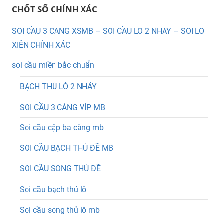
CHỐT SỐ CHÍNH XÁC
SOI CẦU 3 CÀNG XSMB – SOI CẦU LÔ 2 NHÁY – SOI LÔ
XIÊN CHÍNH XÁC
soi cầu miền bắc chuẩn
BẠCH THỦ LÔ 2 NHÁY
SOI CẦU 3 CÀNG VÍP MB
Soi cầu cặp ba càng mb
SOI CẦU BẠCH THỦ ĐỀ MB
SOI CẦU SONG THỦ ĐỀ
Soi cầu bạch thủ lô
Soi cầu song thủ lô mb