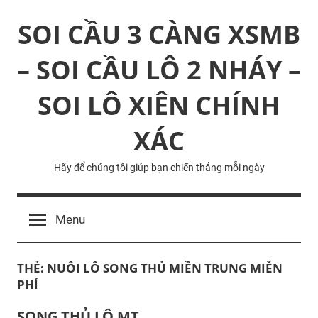
Skip
SOI CẦU 3 CÀNG XSMB
to
content
– SOI CẦU LÔ 2 NHÁY –
SOI LÔ XIÊN CHÍNH
XÁC
Hãy để chúng tôi giúp bạn chiến thắng mỗi ngày
Menu
THẺ:
NUÔI LÔ SONG THỦ MIỀN TRUNG MIỄN
PHÍ
SONG THỦ LÔ MT