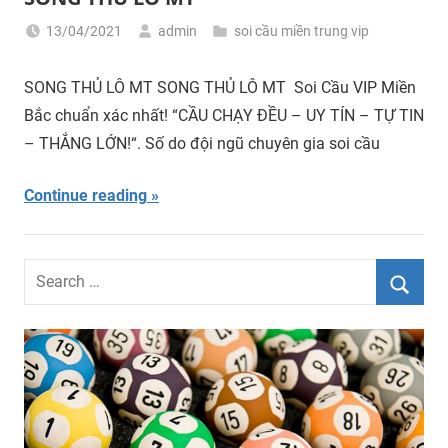
13/04/2021
admin
soi cầu miền trung vip
SONG THỦ LÔ MT SONG THỦ LÔ MT Soi Cầu VIP Miền
Bắc chuẩn xác nhất! “CẦU CHẠY ĐỀU – UY TÍN – TỰ TIN
– THẮNG LỚN!“. Số do đội ngũ chuyên gia soi cầu
Continue reading
Search
for:
Searc