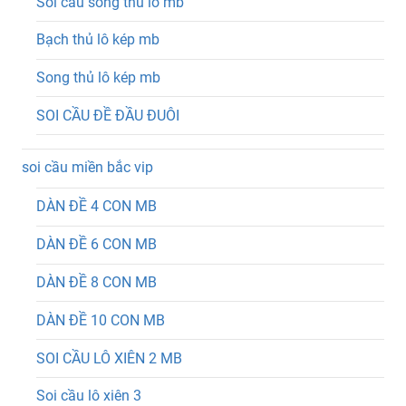
Soi cầu song thủ lô mb
Bạch thủ lô kép mb
Song thủ lô kép mb
SOI CẦU ĐỀ ĐẦU ĐUÔI
soi cầu miền bắc vip
DÀN ĐỀ 4 CON MB
DÀN ĐỀ 6 CON MB
DÀN ĐỀ 8 CON MB
DÀN ĐỀ 10 CON MB
SOI CẦU LÔ XIÊN 2 MB
Soi cầu lô xiên 3