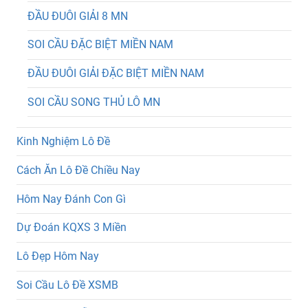
ĐẦU ĐUÔI GIẢI 8 MN
SOI CẦU ĐẶC BIỆT MIỀN NAM
ĐẦU ĐUÔI GIẢI ĐẶC BIỆT MIỀN NAM
SOI CẦU SONG THỦ LÔ MN
Kinh Nghiệm Lô Đề
Cách Ăn Lô Đề Chiều Nay
Hôm Nay Đánh Con Gì
Dự Đoán KQXS 3 Miền
Lô Đẹp Hôm Nay
Soi Cầu Lô Đề XSMB