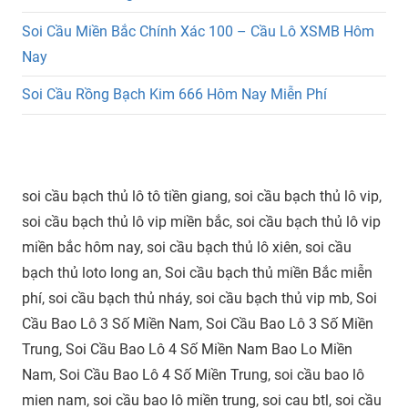
Soi Cầu Miền Bắc Chính Xác 100 – Cầu Lô XSMB Hôm
Nay
Soi Cầu Rồng Bạch Kim 666 Hôm Nay Miễn Phí
soi cầu bạch thủ lô tô tiền giang, soi cầu bạch thủ lô vip,
soi cầu bạch thủ lô vip miền bắc, soi cầu bạch thủ lô vip
miền bắc hôm nay, soi cầu bạch thủ lô xiên, soi cầu
bạch thủ loto long an, Soi cầu bạch thủ miền Bắc miễn
phí, soi cầu bạch thủ nháy, soi cầu bạch thủ vip mb, Soi
Cầu Bao Lô 3 Số Miền Nam, Soi Cầu Bao Lô 3 Số Miền
Trung, Soi Cầu Bao Lô 4 Số Miền Nam Bao Lo Miền
Nam, Soi Cầu Bao Lô 4 Số Miền Trung, soi cầu bao lô
mien nam, soi cầu bao lô miền trung, soi cau btl, soi cầu