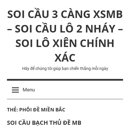
Skip
SOI CẦU 3 CÀNG XSMB
to
content
– SOI CẦU LÔ 2 NHÁY –
SOI LÔ XIÊN CHÍNH
XÁC
Hãy để chúng tôi giúp bạn chiến thắng mỗi ngày
Menu
THẺ:
PHÔI ĐỀ MIỀN BẮC
SOI CẦU BẠCH THỦ ĐỀ MB