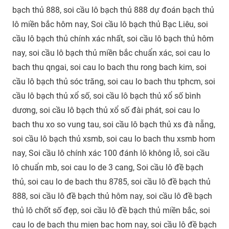
bạch thủ 888, soi cầu lô bạch thủ 888 dự đoán bạch thủ
lô miền bắc hôm nay, Soi cầu lô bạch thủ Bạc Liêu, soi
cầu lô bạch thủ chính xác nhất, soi cầu lô bạch thủ hôm
nay, soi cầu lô bạch thủ miền bắc chuẩn xác, soi cau lo
bach thu qngai, soi cau lo bach thu rong bach kim, soi
cầu lô bạch thủ sóc trăng, soi cau lo bach thu tphcm, soi
cầu lô bạch thủ xổ số, soi cầu lô bạch thủ xổ số bình
dương, soi cầu lô bạch thủ xổ số đài phát, soi cau lo
bach thu xo so vung tau, soi cầu lô bạch thủ xs đà nẵng,
soi cầu lô bạch thủ xsmb, soi cau lo bach thu xsmb hom
nay, Soi cầu lô chính xác 100 đánh lô không lỗ, soi cầu
lô chuẩn mb, soi cau lo de 3 cang, Soi cầu lô đề bạch
thủ, soi cau lo de bach thu 8785, soi cầu lô đề bạch thủ
888, soi cầu lô đề bạch thủ hôm nay, soi cầu lô đề bạch
thủ lô chốt số đẹp, soi cầu lô đề bạch thủ miền bắc, soi
cau lo de bach thu mien bac hom nay, soi cầu lô đề bạch