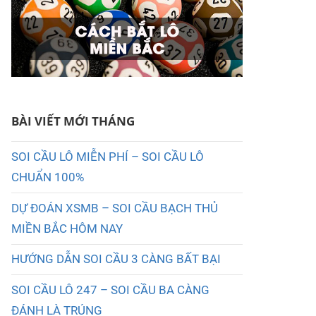
BÀI VIẾT MỚI THÁNG
SOI CẦU LÔ MIỄN PHÍ – SOI CẦU LÔ
CHUẨN 100%
DỰ ĐOÁN XSMB – SOI CẦU BẠCH THỦ
MIỀN BẮC HÔM NAY
HƯỚNG DẪN SOI CẦU 3 CÀNG BẤT BẠI
SOI CẦU LÔ 247 – SOI CẦU BA CÀNG
ĐÁNH LÀ TRÚNG