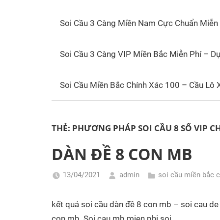
Soi Cầu 3 Càng Miền Nam Cực Chuẩn Miễn
Soi Cầu 3 Càng VIP Miền Bắc Miễn Phí – D
Soi Cầu Miền Bắc Chính Xác 100 – Cầu L
THẺ:
PHƯƠNG PHÁP SOI CẦU 8 SỐ VIP 
DÀN ĐỀ 8 CON MB
13/04/2021
admin
soi cầu miền bắc 
kết quả soi cầu dàn đề 8 con mb – soi cau de
con mb .Soi cau mb mien phi soi