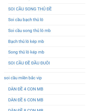
SOI CẦU SONG THỦ ĐỀ
Soi cầu bạch thủ lô
Soi cầu song thủ lô mb
Bạch thủ lô kép mb
Song thủ lô kép mb
SOI CẦU ĐỀ ĐẦU ĐUÔI
soi cầu miền bắc vip
DÀN ĐỀ 4 CON MB
DÀN ĐỀ 6 CON MB
DÀN ĐỀ 8 CON MB