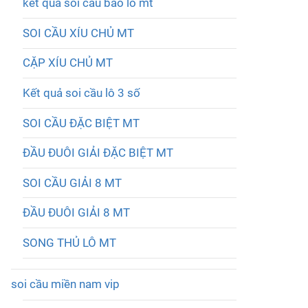
kết quả soi cầu bao lô mt
SOI CẦU XÍU CHỦ MT
CẶP XÍU CHỦ MT
Kết quả soi cầu lô 3 số
SOI CẦU ĐẶC BIỆT MT
ĐẦU ĐUÔI GIẢI ĐẶC BIỆT MT
SOI CẦU GIẢI 8 MT
ĐẦU ĐUÔI GIẢI 8 MT
SONG THỦ LÔ MT
soi cầu miền nam vip