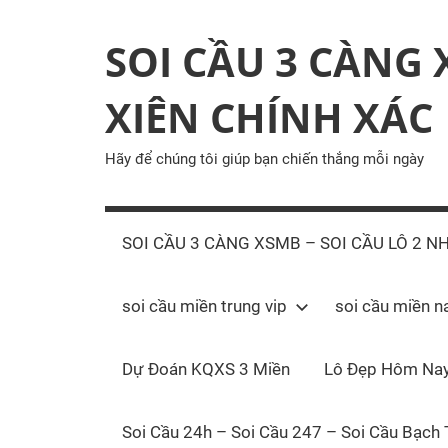
Skip
to
SOI CẦU 3 CÀNG 
content
XIÊN CHÍNH XÁC
Hãy để chúng tôi giúp bạn chiến thắng mỗi ngày
SOI CẦU 3 CÀNG XSMB – SOI CẦU LÔ 2 NH
soi cầu miền trung vip
soi cầu miền n
Dự Đoán KQXS 3 Miền
Lô Đẹp Hôm Na
Soi Cầu 24h – Soi Cầu 247 – Soi Cầu Bạc