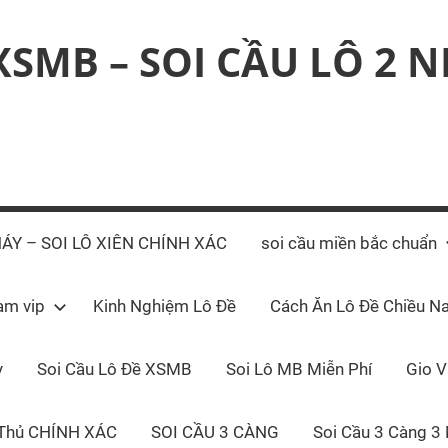
XSMB – SOI CẦU LÔ 2 N
ÁY – SOI LÔ XIÊN CHÍNH XÁC
soi cầu miền bắc chuẩn
am vip
Kinh Nghiệm Lô Đề
Cách Ăn Lô Đề Chiều N
y
Soi Cầu Lô Đề XSMB
Soi Lô MB Miễn Phí
Gio V
h Thủ CHÍNH XÁC
SOI CẦU 3 CÀNG
Soi Cầu 3 Càng 3