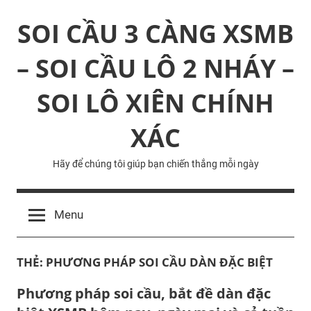
Skip
SOI CẦU 3 CÀNG XSMB
to
content
– SOI CẦU LÔ 2 NHÁY –
SOI LÔ XIÊN CHÍNH
XÁC
Hãy để chúng tôi giúp bạn chiến thắng mỗi ngày
Menu
THẺ:
PHƯƠNG PHÁP SOI CẦU DÀN ĐẶC BIỆT
Phương pháp soi cầu, bắt đề dàn đặc