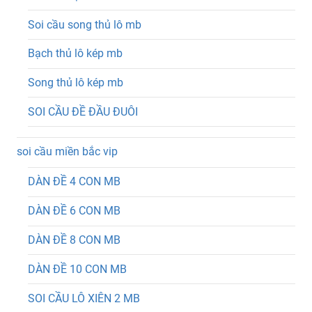
Soi cầu song thủ lô mb
Bạch thủ lô kép mb
Song thủ lô kép mb
SOI CẦU ĐỀ ĐẦU ĐUÔI
soi cầu miền bắc vip
DÀN ĐỀ 4 CON MB
DÀN ĐỀ 6 CON MB
DÀN ĐỀ 8 CON MB
DÀN ĐỀ 10 CON MB
SOI CẦU LÔ XIÊN 2 MB