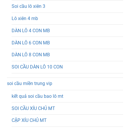
Soi cầu lô xiên 3
Lô xiên 4 mb
DÀN LÔ 4 CON MB
DÀN LÔ 6 CON MB
DÀN LÔ 8 CON MB
SOI CẦU DÀN LÔ 10 CON
soi cầu miền trung vip
kết quả soi cầu bao lô mt
SOI CẦU XÍU CHỦ MT
CẶP XÍU CHỦ MT