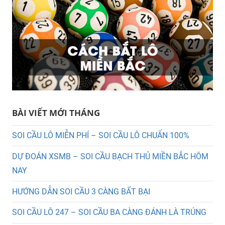
BÀI VIẾT MỚI THÁNG
SOI CẦU LÔ MIỄN PHÍ – SOI CẦU LÔ CHUẨN 100%
DỰ ĐOÁN XSMB – SOI CẦU BẠCH THỦ MIỀN BẮC HÔM
NAY
HƯỚNG DẪN SOI CẦU 3 CÀNG BẤT BẠI
SOI CẦU LÔ 247 – SOI CẦU BA CÀNG ĐÁNH LÀ TRÚNG