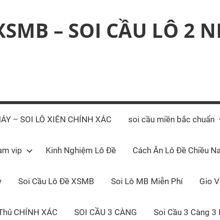
XSMB – SOI CẦU LÔ 2 N
ÁY – SOI LÔ XIÊN CHÍNH XÁC
soi cầu miền bắc chuẩn
am vip
Kinh Nghiệm Lô Đề
Cách Ăn Lô Đề Chiều N
y
Soi Cầu Lô Đề XSMB
Soi Lô MB Miễn Phí
Gio V
h Thủ CHÍNH XÁC
SOI CẦU 3 CÀNG
Soi Cầu 3 Càng 3