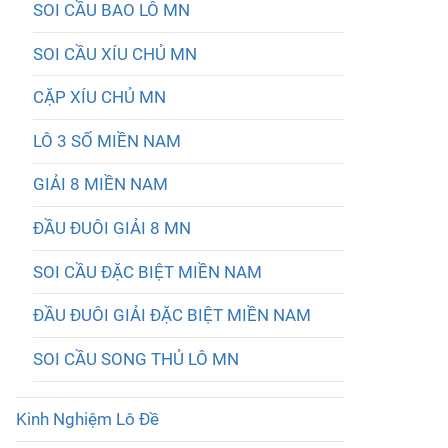
SOI CẦU BAO LÔ MN
SOI CẦU XÍU CHỦ MN
CẶP XÍU CHỦ MN
LÔ 3 SỐ MIỀN NAM
GIẢI 8 MIỀN NAM
ĐẦU ĐUÔI GIẢI 8 MN
SOI CẦU ĐẶC BIỆT MIỀN NAM
ĐẦU ĐUÔI GIẢI ĐẶC BIỆT MIỀN NAM
SOI CẦU SONG THỦ LÔ MN
Kinh Nghiệm Lô Đề