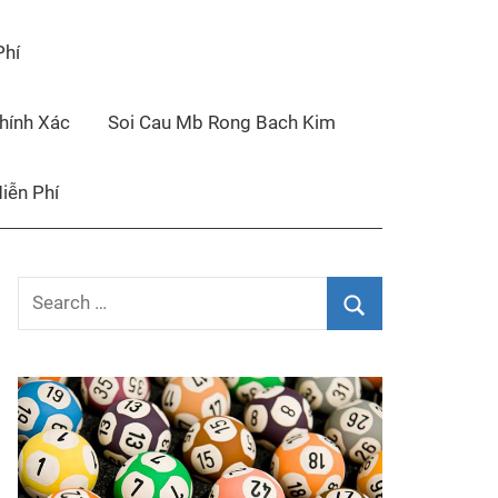
Phí
hính Xác
Soi Cau Mb Rong Bach Kim
iễn Phí
Search
for:
Search