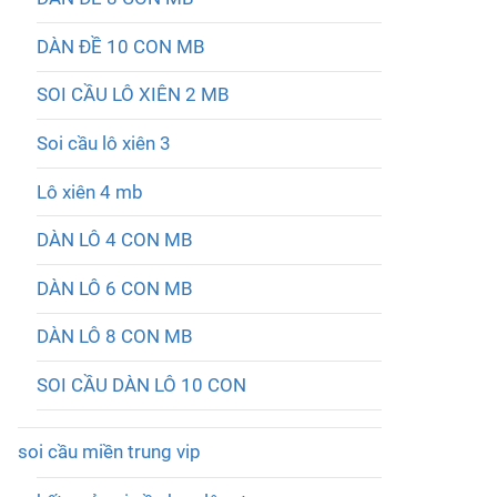
DÀN ĐỀ 10 CON MB
SOI CẦU LÔ XIÊN 2 MB
Soi cầu lô xiên 3
Lô xiên 4 mb
DÀN LÔ 4 CON MB
DÀN LÔ 6 CON MB
DÀN LÔ 8 CON MB
SOI CẦU DÀN LÔ 10 CON
soi cầu miền trung vip