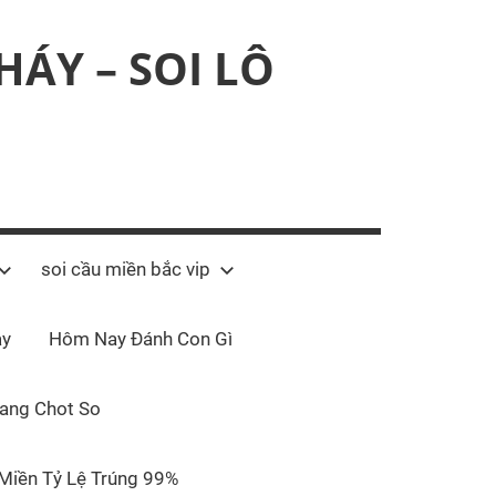
HÁY – SOI LÔ
soi cầu miền bắc vip
ay
Hôm Nay Đánh Con Gì
ang Chot So
 Miền Tỷ Lệ Trúng 99%