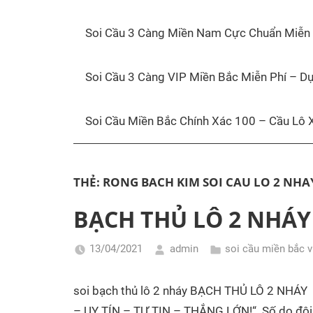
Soi Cầu 3 Càng Miền Nam Cực Chuẩn Miễn
Soi Cầu 3 Càng VIP Miền Bắc Miễn Phí – D
Soi Cầu Miền Bắc Chính Xác 100 – Cầu L
THẺ:
RONG BACH KIM SOI CAU LO 2 NH
BẠCH THỦ LÔ 2 NHÁY
13/04/2021
admin
soi cầu miền bắc v
soi bạch thủ lô 2 nháy BẠCH THỦ LÔ 2 NHÁY 
– UY TÍN – TỰ TIN – THẮNG LỚN!“. Số do đội