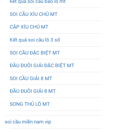
kết quả soi cầu bao lô mt
SOI CẦU XÍU CHỦ MT
CẶP XÍU CHỦ MT
Kết quả soi cầu lô 3 số
SOI CẦU ĐẶC BIỆT MT
ĐẦU ĐUÔI GIẢI ĐẶC BIỆT MT
SOI CẦU GIẢI 8 MT
ĐẦU ĐUÔI GIẢI 8 MT
SONG THỦ LÔ MT
soi cầu miền nam vip