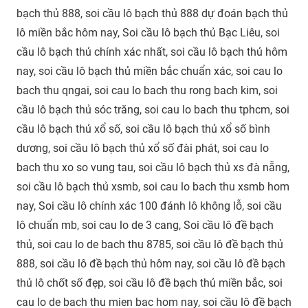
bạch thủ 888, soi cầu lô bạch thủ 888 dự đoán bạch thủ
lô miền bắc hôm nay, Soi cầu lô bạch thủ Bạc Liêu, soi
cầu lô bạch thủ chính xác nhất, soi cầu lô bạch thủ hôm
nay, soi cầu lô bạch thủ miền bắc chuẩn xác, soi cau lo
bach thu qngai, soi cau lo bach thu rong bach kim, soi
cầu lô bạch thủ sóc trăng, soi cau lo bach thu tphcm, soi
cầu lô bạch thủ xổ số, soi cầu lô bạch thủ xổ số bình
dương, soi cầu lô bạch thủ xổ số đài phát, soi cau lo
bach thu xo so vung tau, soi cầu lô bạch thủ xs đà nẵng,
soi cầu lô bạch thủ xsmb, soi cau lo bach thu xsmb hom
nay, Soi cầu lô chính xác 100 đánh lô không lỗ, soi cầu
lô chuẩn mb, soi cau lo de 3 cang, Soi cầu lô đề bạch
thủ, soi cau lo de bach thu 8785, soi cầu lô đề bạch thủ
888, soi cầu lô đề bạch thủ hôm nay, soi cầu lô đề bạch
thủ lô chốt số đẹp, soi cầu lô đề bạch thủ miền bắc, soi
cau lo de bach thu mien bac hom nay, soi cầu lô đề bạch