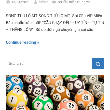
13/04/2021
admin
soi cầu miền trung vip
SONG THỦ LÔ MT SONG THỦ LÔ MT Soi Cầu VIP Miền
Bắc chuẩn xác nhất! “CẦU CHẠY ĐỀU – UY TÍN – TỰ TIN
– THẮNG LỚN!“. Số do đội ngũ chuyên gia soi cầu
Continue reading
Search
for:
Searc