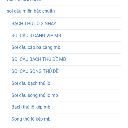
soi cầu miền bắc chuẩn
BẠCH THỦ LÔ 2 NHÁY
SOI CẦU 3 CÀNG VÍP MB
Soi cầu cặp ba càng mb
SOI CẦU BẠCH THỦ ĐỀ MB
SOI CẦU SONG THỦ ĐỀ
Soi cầu bạch thủ lô
Soi cầu song thủ lô mb
Bạch thủ lô kép mb
Song thủ lô kép mb