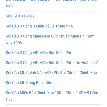
XÁC
SOI CẦU 3 CÀNG
Soi Cầu 3 Càng 3 Miền Tỷ Lệ Trúng 99%
Soi Cầu 3 Càng Miền Nam Cực Chuẩn Miễn Phí Hôm
Nay 100%
Soi Cầu 3 Càng VIP Miền Bắc Miễn Phí
Soi Cầu 3 Càng VIP Miền Bắc Miễn Phí – Dự Đoán 247
Soi Cầu Mb Chính Xác Miễn Phí Soi Cầu Lô Chính Xác
Soi Cau Mb Rong Bach Kim
Soi Cầu Miền Bắc Chính Xác 100 – Cầu Lô XSMB Hôm
Nay