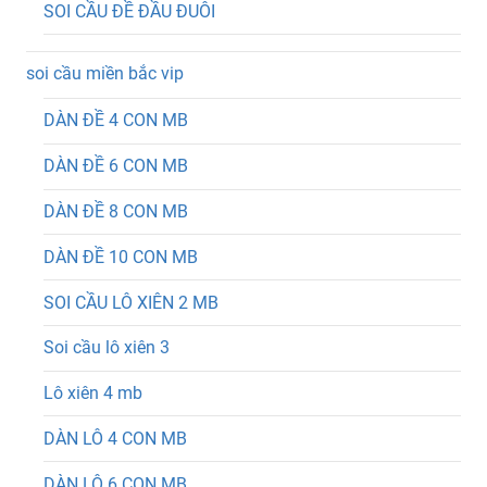
SOI CẦU ĐỀ ĐẦU ĐUÔI
soi cầu miền bắc vip
DÀN ĐỀ 4 CON MB
DÀN ĐỀ 6 CON MB
DÀN ĐỀ 8 CON MB
DÀN ĐỀ 10 CON MB
SOI CẦU LÔ XIÊN 2 MB
Soi cầu lô xiên 3
Lô xiên 4 mb
DÀN LÔ 4 CON MB
DÀN LÔ 6 CON MB