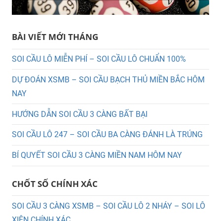
BÀI VIẾT MỚI THÁNG
SOI CẦU LÔ MIỄN PHÍ – SOI CẦU LÔ CHUẨN 100%
DỰ ĐOÁN XSMB – SOI CẦU BẠCH THỦ MIỀN BẮC HÔM
NAY
HƯỚNG DẪN SOI CẦU 3 CÀNG BẤT BẠI
SOI CẦU LÔ 247 – SOI CẦU BA CÀNG ĐÁNH LÀ TRÚNG
BÍ QUYẾT SOI CẦU 3 CÀNG MIỀN NAM HÔM NAY
CHỐT SỐ CHÍNH XÁC
SOI CẦU 3 CÀNG XSMB – SOI CẦU LÔ 2 NHÁY – SOI LÔ
XIÊN CHÍNH XÁC