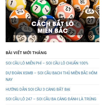
BÀI VIẾT MỚI THÁNG
SOI CẦU LÔ MIỄN PHÍ – SOI CẦU LÔ CHUẨN 100%
DỰ ĐOÁN XSMB – SOI CẦU BẠCH THỦ MIỀN BẮC HÔM
NAY
HƯỚNG DẪN SOI CẦU 3 CÀNG BẤT BẠI
SOI CẦU LÔ 247 – SOI CẦU BA CÀNG ĐÁNH LÀ TRÚNG