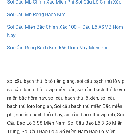
Soi Cầu Mb Chính Xác Miễn Phí Soi Cầu Lô Chính Xác
Soi Cau Mb Rong Bach Kim
Soi Cầu Miền Bắc Chính Xác 100 – Cầu Lô XSMB Hôm
Nay
Soi Cầu Rồng Bạch Kim 666 Hôm Nay Miễn Phí
soi cầu bạch thủ lô tô tiền giang, soi cầu bạch thủ lô vip,
soi cầu bạch thủ lô vip miền bắc, soi cầu bạch thủ lô vip
miền bắc hôm nay, soi cầu bạch thủ lô xiên, soi cầu
bạch thủ loto long an, Soi cầu bạch thủ miền Bắc miễn
phí, soi cầu bạch thủ nháy, soi cầu bạch thủ vip mb, Soi
Cầu Bao Lô 3 Số Miền Nam, Soi Cầu Bao Lô 3 Số Miền
Trung, Soi Cầu Bao Lô 4 Số Miền Nam Bao Lo Miền