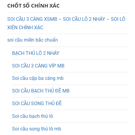
CHỐT SỐ CHÍNH XÁC
SOI CẦU 3 CÀNG XSMB – SOI CẦU LÔ 2 NHÁY – SOI LÔ
XIÊN CHÍNH XÁC
soi cầu miền bắc chuẩn
BẠCH THỦ LÔ 2 NHÁY
SOI CẦU 3 CÀNG VÍP MB
Soi cầu cặp ba càng mb
SOI CẦU BẠCH THỦ ĐỀ MB
SOI CẦU SONG THỦ ĐỀ
Soi cầu bạch thủ lô
Soi cầu song thủ lô mb