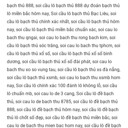
bạch thủ 888, soi cầu lô bạch thủ 888 dự đoán bạch thủ
lô miền bắc hôm nay, Soi cầu lô bạch thủ Bạc Liêu, soi
cầu lô bạch thủ chính xác nhất, soi cầu lô bạch thủ hôm
nay, soi cầu lô bạch thủ miền bắc chuẩn xác, soi cau lo
bach thu qngai, soi cau lo bach thu rong bach kim, soi
cầu lô bạch thủ sóc trăng, soi cau lo bach thu tphcm, soi
cầu lô bạch thủ xổ số, soi cầu lô bạch thủ xổ số bình
dương, soi cầu lô bạch thủ xổ số đài phát, soi cau lo
bach thu xo so vung tau, soi cầu lô bạch thủ xs đà nẵng,
soi cầu lô bạch thủ xsmb, soi cau lo bach thu xsmb hom
nay, Soi cầu lô chính xác 100 đánh lô không lỗ, soi cầu
lô chuẩn mb, soi cau lo de 3 cang, Soi cầu lô đề bạch
thủ, soi cau lo de bach thu 8785, soi cầu lô đề bạch thủ
888, soi cầu lô đề bạch thủ hôm nay, soi cầu lô đề bạch
thủ lô chốt số đẹp, soi cầu lô đề bạch thủ miền bắc, soi
cau lo de bach thu mien bac hom nay, soi cầu lô đề bạch