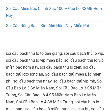
Soi Cầu Miền Bắc Chính Xác 100 – Cầu Lô XSMB Hôm
Nay
Soi Cầu Rồng Bạch Kim 666 Hôm Nay Miễn Phí
soi cầu bạch thủ lô tô tiền giang, soi cầu bạch thủ lô vip,
soi cầu bạch thủ lô vip miền bắc, soi cầu bạch thủ lô vip
miền bắc hôm nay, soi cầu bạch thủ lô xiên, soi cầu
bạch thủ loto long an, Soi cầu bạch thủ miền Bắc miễn
phí, soi cầu bạch thủ nháy, soi cầu bạch thủ vip mb, Soi
Cầu Bao Lô 3 Số Miền Nam, Soi Cầu Bao Lô 3 Số Miền
Trung, Soi Cầu Bao Lô 4 Số Miền Nam Bao Lo Miền
Nam, Soi Cầu Bao Lô 4 Số Miền Trung, soi cầu bao lô
mien nam, soi cầu bao lô miền trung, soi cau btl, soi cầu