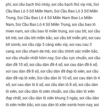
phí, soi cầu bạch thủ nháy, soi cầu bạch thủ vip mb, Soi
Cầu Bao Lô 3 Số Miền Nam, Soi Cầu Bao Lô 3 Số Miền
Trung, Soi Cầu Bao Lô 4 Số Miền Nam Bao Lo Miền
Nam, Soi Cầu Bao Lô 4 Số Miền Trung, soi cầu bao lô
mien nam, soi cầu bao lô miền trung, soi cau btl, soi cầu
btl mb, soi cầu btl miền bắc, soi cầu btl miễn phí, soi cau
btl xsmb, soi cầu cặp 3 càng siêu vip, soi cau cau 3
cang, soi cầu chạm de mb, soi cầu chính xác miền bắc,
soi cầu chuẩn nhất hôm nay, Soi cầu cực chuẩn, soi cầu
dàn đề 10 số, soi cầu dàn đề 4 số, soi cau dàn đề 6 số,
soi cau dàn đề 8 số, soi cầu dàn đề đẹp lô xiên, soi cầu
dàn đề vip lô xiên, Soi cầu dàn lô 10 số, soi cau dàn lô 4
số, soi cau dàn lô 6 số, soi cầu dàn lô 8 số, soi cầu dàn
lô xiên, soi cầu dàn lô xiên chuẩn, soi cầu dàn lô xiên
đẹp nhất, soi cầu dàn lô xiên khung 3 ngày, soi cầu dàn
lô xiên miền bắc, soi cau dàn lô xiên xsmb hom nay, soi