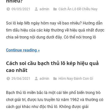
nhiêu?
09/05/2021
admin
Cách Ăn Lô Đề Chiều Nay
Soi lô kép Mb ngày hôm nay về bao nhiêu? Hướng dẫn
tìm dấu hiệu của các kép thường về hiệu quả nhất được
chia sẻ trong nội dung dưới đây. Có thể nói trong lô
Continue reading
Cách soi cầu bạch thủ lô kép hiệu quả
cao nhất
29/04/2021
admin
Hôm Nay Đánh Con Gì
Bạch thủ lô miền bắc là một cái tên phổ biến trong trò
chơi giải trí, được lưu truyền từ năm 1962 và thường có
cách gọi khác như độc thủ lô. Không được giải