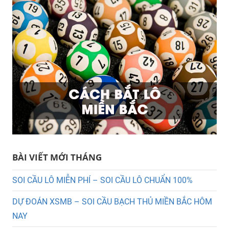
BÀI VIẾT MỚI THÁNG
SOI CẦU LÔ MIỄN PHÍ – SOI CẦU LÔ CHUẨN 100%
DỰ ĐOÁN XSMB – SOI CẦU BẠCH THỦ MIỀN BẮC HÔM
NAY