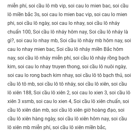
miễn phí, soi cầu lô mb vip, soi cau lo mien bac, soi cầu
lô miền bắc 3s, soi cau lo mien bac vip, soi cau lo mien
phi, soi cầu lô ngày, soi cau lo nhay, soi cầu lô nháy
chuẩn 100, Soi cầu lô nháy hôm nay, Soi cầu lô nháy là
gì?, soi cau lo nhay mb, Soi cầu lô nháy mb hôm nay, soi
cau lo nhay mien bac, Soi cầu lô nháy miền Bắc hôm
nay, soi cầu lô nháy miễn phí, soi cầu lô nháy rồng bạch
kim, soi cau lo nhay truyen thong, soi cầu lô nuôi ngày,
soi cau lo rong bach kim nhay, soi cầu lô tô bạch thủ, soi
cầu lô tô mb, soi cầu lô tô nháy, soi cầu lô xiên, soi cầu
lô xiên 188, Soi cầu lô xiên 2, soi cau lo xien 3, soi cầu lô
xiên 3 xsmb, soi cau lo xien 4, Soi cầu lô xiên chuẩn, soi
cầu lô xiên dàn mb, soi cầu lô xiên giờ hoàng đạo, soi
cầu lô xiên hàng ngày, soi cầu lô xiên hôm nay, soi cầu
lô xiên mb miễn phí, soi cầu lô xiên miền bắc,