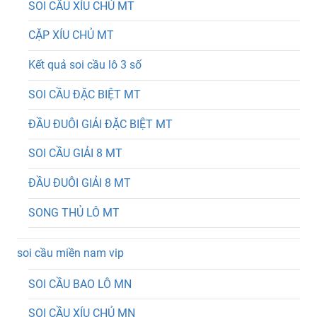
SOI CẦU XÍU CHỦ MT
CẶP XÍU CHỦ MT
Kết quả soi cầu lô 3 số
SOI CẦU ĐẶC BIỆT MT
ĐẦU ĐUÔI GIẢI ĐẶC BIỆT MT
SOI CẦU GIẢI 8 MT
ĐẦU ĐUÔI GIẢI 8 MT
SONG THỦ LÔ MT
soi cầu miền nam vip
SOI CẦU BAO LÔ MN
SOI CẦU XÍU CHỦ MN