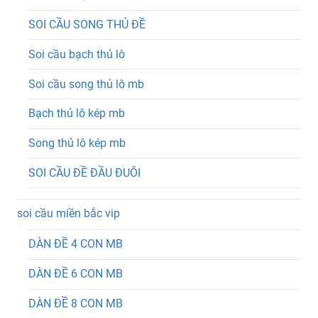
SOI CẦU SONG THỦ ĐỀ
Soi cầu bạch thủ lô
Soi cầu song thủ lô mb
Bạch thủ lô kép mb
Song thủ lô kép mb
SOI CẦU ĐỀ ĐẦU ĐUÔI
soi cầu miền bắc vip
DÀN ĐỀ 4 CON MB
DÀN ĐỀ 6 CON MB
DÀN ĐỀ 8 CON MB