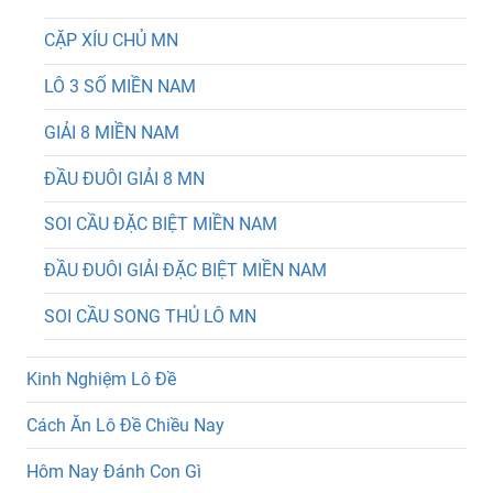
CẶP XÍU CHỦ MN
LÔ 3 SỐ MIỀN NAM
GIẢI 8 MIỀN NAM
ĐẦU ĐUÔI GIẢI 8 MN
SOI CẦU ĐẶC BIỆT MIỀN NAM
ĐẦU ĐUÔI GIẢI ĐẶC BIỆT MIỀN NAM
SOI CẦU SONG THỦ LÔ MN
Kinh Nghiệm Lô Đề
Cách Ăn Lô Đề Chiều Nay
Hôm Nay Đánh Con Gì