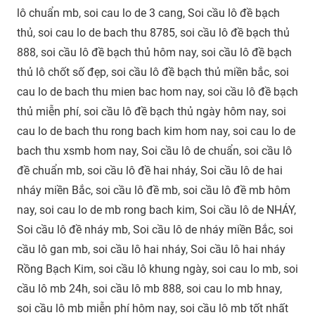
lô chuẩn mb, soi cau lo de 3 cang, Soi cầu lô đề bạch
thủ, soi cau lo de bach thu 8785, soi cầu lô đề bạch thủ
888, soi cầu lô đề bạch thủ hôm nay, soi cầu lô đề bạch
thủ lô chốt số đẹp, soi cầu lô đề bạch thủ miền bắc, soi
cau lo de bach thu mien bac hom nay, soi cầu lô đề bạch
thủ miễn phí, soi cầu lô đề bạch thủ ngày hôm nay, soi
cau lo de bach thu rong bach kim hom nay, soi cau lo de
bach thu xsmb hom nay, Soi cầu lô de chuẩn, soi cầu lô
đề chuẩn mb, soi cầu lô đề hai nháy, Soi cầu lô de hai
nháy miền Bắc, soi cầu lô đề mb, soi cầu lô đề mb hôm
nay, soi cau lo de mb rong bach kim, Soi cầu lô de NHÁY,
Soi cầu lô đề nháy mb, Soi cầu lô de nháy miền Bắc, soi
cầu lô gan mb, soi cầu lô hai nháy, Soi cầu lô hai nháy
Rồng Bạch Kim, soi cầu lô khung ngày, soi cau lo mb, soi
cầu lô mb 24h, soi cầu lô mb 888, soi cau lo mb hnay,
soi cầu lô mb miễn phí hôm nay, soi cầu lô mb tốt nhất