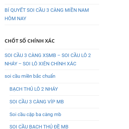
BÍ QUYẾT SOI CẦU 3 CÀNG MIỀN NAM
HÔM NAY
CHỐT SỐ CHÍNH XÁC
SOI CẦU 3 CÀNG XSMB – SOI CẦU LÔ 2
NHÁY – SOI LÔ XIÊN CHÍNH XÁC
soi cầu miền bắc chuẩn
BẠCH THỦ LÔ 2 NHÁY
SOI CẦU 3 CÀNG VÍP MB
Soi cầu cặp ba càng mb
SOI CẦU BẠCH THỦ ĐỀ MB