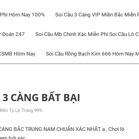
 Phí Hôm Nay 100%
Soi Cầu 3 Càng VIP Miền Bắc Miễn 
ự Đoán 247
Soi Cầu Mb Chính Xác Miễn Phí Soi Cầu Lô C
ô XSMB Hôm Nay
Soi Cầu Rồng Bạch Kim 666 Hôm Nay M
3 CÀNG BẤT BẠI
Miền Tỷ Lệ Trúng 99%
CÀNG BẮC TRUNG NAM CHUẨN XÁC NHẤT a , Chơi lô
 em bởi xác