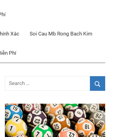
Phí
hính Xác
Soi Cau Mb Rong Bach Kim
iễn Phí
Search
for:
Search