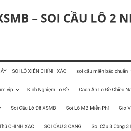
XSMB – SOI CẦU LÔ 2 N
ÁY – SOI LÔ XIÊN CHÍNH XÁC
soi cầu miền bắc chuẩn
am vip
Kinh Nghiệm Lô Đề
Cách Ăn Lô Đề Chiều N
y
Soi Cầu Lô Đề XSMB
Soi Lô MB Miễn Phí
Gio V
h Thủ CHÍNH XÁC
SOI CẦU 3 CÀNG
Soi Cầu 3 Càng 3