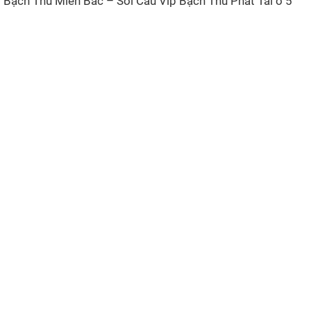
ạch Thủ Miền Bắc – Soi Cầu Vip Bạch Thủ Phát Tài ở 5