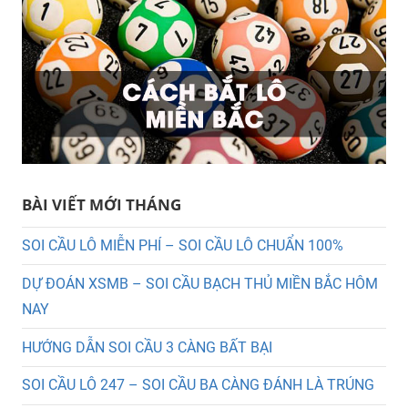
BÀI VIẾT MỚI THÁNG
SOI CẦU LÔ MIỄN PHÍ – SOI CẦU LÔ CHUẨN 100%
DỰ ĐOÁN XSMB – SOI CẦU BẠCH THỦ MIỀN BẮC HÔM
NAY
HƯỚNG DẪN SOI CẦU 3 CÀNG BẤT BẠI
SOI CẦU LÔ 247 – SOI CẦU BA CÀNG ĐÁNH LÀ TRÚNG