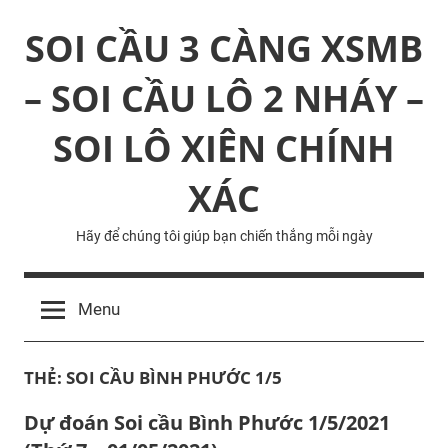
Skip
SOI CẦU 3 CÀNG XSMB
to
content
– SOI CẦU LÔ 2 NHÁY –
SOI LÔ XIÊN CHÍNH
XÁC
Hãy để chúng tôi giúp bạn chiến thắng mỗi ngày
Menu
THẺ:
SOI CẦU BÌNH PHƯỚC 1/5
Dự đoán Soi cầu Bình Phước 1/5/2021