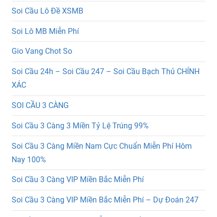
Soi Cầu Lô Đề XSMB
Soi Lô MB Miễn Phí
Gio Vang Chot So
Soi Cầu 24h – Soi Cầu 247 – Soi Cầu Bạch Thủ CHÍNH
XÁC
SOI CẦU 3 CÀNG
Soi Cầu 3 Càng 3 Miền Tỷ Lệ Trúng 99%
Soi Cầu 3 Càng Miền Nam Cực Chuẩn Miễn Phí Hôm
Nay 100%
Soi Cầu 3 Càng VIP Miền Bắc Miễn Phí
Soi Cầu 3 Càng VIP Miền Bắc Miễn Phí – Dự Đoán 247