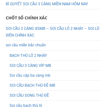
BÍ QUYẾT SOI CẦU 3 CÀNG MIỀN NAM HÔM NAY
CHỐT SỐ CHÍNH XÁC
SOI CẦU 3 CÀNG XSMB – SOI CẦU LÔ 2 NHÁY – SOI LÔ
XIÊN CHÍNH XÁC
soi cầu miền bắc chuẩn
BẠCH THỦ LÔ 2 NHÁY
SOI CẦU 3 CÀNG VÍP MB
Soi cầu cặp ba càng mb
SOI CẦU BẠCH THỦ ĐỀ MB
SOI CẦU SONG THỦ ĐỀ
Soi cầu bạch thủ lô