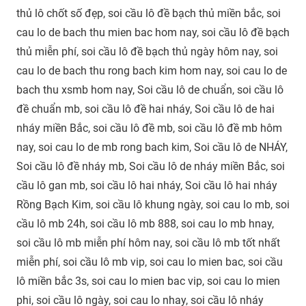
thủ lô chốt số đẹp, soi cầu lô đề bạch thủ miền bắc, soi
cau lo de bach thu mien bac hom nay, soi cầu lô đề bạch
thủ miễn phí, soi cầu lô đề bạch thủ ngày hôm nay, soi
cau lo de bach thu rong bach kim hom nay, soi cau lo de
bach thu xsmb hom nay, Soi cầu lô de chuẩn, soi cầu lô
đề chuẩn mb, soi cầu lô đề hai nháy, Soi cầu lô de hai
nháy miền Bắc, soi cầu lô đề mb, soi cầu lô đề mb hôm
nay, soi cau lo de mb rong bach kim, Soi cầu lô de NHÁY,
Soi cầu lô đề nháy mb, Soi cầu lô de nháy miền Bắc, soi
cầu lô gan mb, soi cầu lô hai nháy, Soi cầu lô hai nháy
Rồng Bạch Kim, soi cầu lô khung ngày, soi cau lo mb, soi
cầu lô mb 24h, soi cầu lô mb 888, soi cau lo mb hnay,
soi cầu lô mb miễn phí hôm nay, soi cầu lô mb tốt nhất
miễn phí, soi cầu lô mb vip, soi cau lo mien bac, soi cầu
lô miền bắc 3s, soi cau lo mien bac vip, soi cau lo mien
phi, soi cầu lô ngày, soi cau lo nhay, soi cầu lô nháy