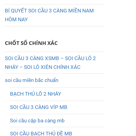
BÍ QUYẾT SOI CẦU 3 CÀNG MIỀN NAM
HÔM NAY
CHỐT SỐ CHÍNH XÁC
SOI CẦU 3 CÀNG XSMB – SOI CẦU LÔ 2
NHÁY – SOI LÔ XIÊN CHÍNH XÁC
soi cầu miền bắc chuẩn
BẠCH THỦ LÔ 2 NHÁY
SOI CẦU 3 CÀNG VÍP MB
Soi cầu cặp ba càng mb
SOI CẦU BẠCH THỦ ĐỀ MB