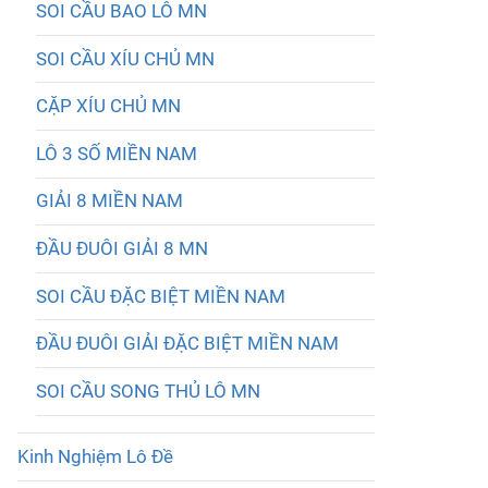
SOI CẦU BAO LÔ MN
SOI CẦU XÍU CHỦ MN
CẶP XÍU CHỦ MN
LÔ 3 SỐ MIỀN NAM
GIẢI 8 MIỀN NAM
ĐẦU ĐUÔI GIẢI 8 MN
SOI CẦU ĐẶC BIỆT MIỀN NAM
ĐẦU ĐUÔI GIẢI ĐẶC BIỆT MIỀN NAM
SOI CẦU SONG THỦ LÔ MN
Kinh Nghiệm Lô Đề