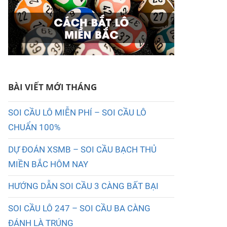
BÀI VIẾT MỚI THÁNG
SOI CẦU LÔ MIỄN PHÍ – SOI CẦU LÔ
CHUẨN 100%
DỰ ĐOÁN XSMB – SOI CẦU BẠCH THỦ
MIỀN BẮC HÔM NAY
HƯỚNG DẪN SOI CẦU 3 CÀNG BẤT BẠI
SOI CẦU LÔ 247 – SOI CẦU BA CÀNG
ĐÁNH LÀ TRÚNG