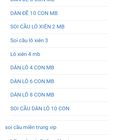
DÀN ĐỀ 10 CON MB
SOI CẦU LÔ XIÊN 2 MB
Soi cầu lô xiên 3
Lô xiên 4 mb
DÀN LÔ 4 CON MB
DÀN LÔ 6 CON MB
DÀN LÔ 8 CON MB
SOI CẦU DÀN LÔ 10 CON
soi cầu miền trung vip