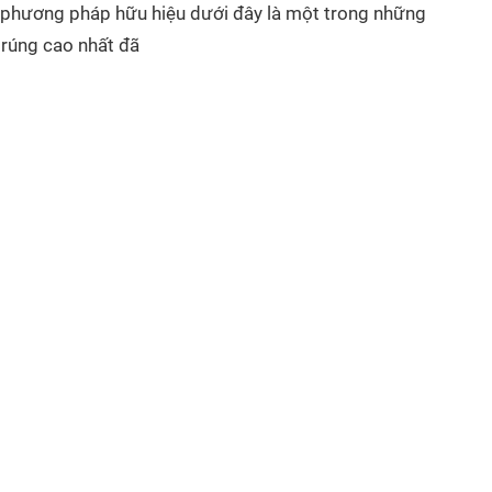
 phương pháp hữu hiệu dưới đây là một trong những
trúng cao nhất đã