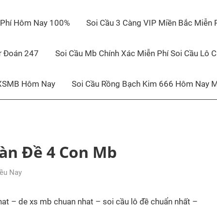
 Phí Hôm Nay 100%
Soi Cầu 3 Càng VIP Miền Bắc Miễn 
ự Đoán 247
Soi Cầu Mb Chính Xác Miễn Phí Soi Cầu Lô C
ô XSMB Hôm Nay
Soi Cầu Rồng Bạch Kim 666 Hôm Nay M
Dàn Đề 4 Con Mb
iều Nay
at – de xs mb chuan nhat – soi cầu lô đề chuẩn nhất –