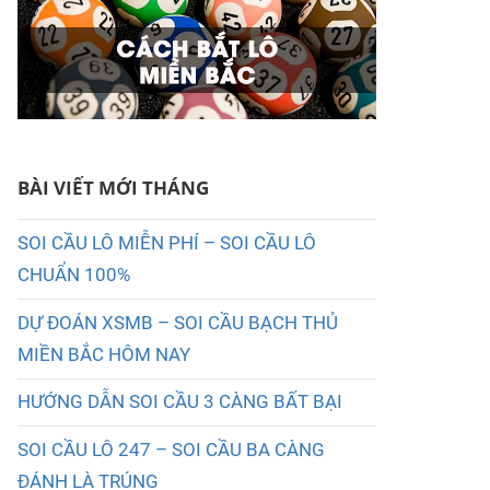
BÀI VIẾT MỚI THÁNG
SOI CẦU LÔ MIỄN PHÍ – SOI CẦU LÔ
CHUẨN 100%
DỰ ĐOÁN XSMB – SOI CẦU BẠCH THỦ
MIỀN BẮC HÔM NAY
HƯỚNG DẪN SOI CẦU 3 CÀNG BẤT BẠI
SOI CẦU LÔ 247 – SOI CẦU BA CÀNG
ĐÁNH LÀ TRÚNG