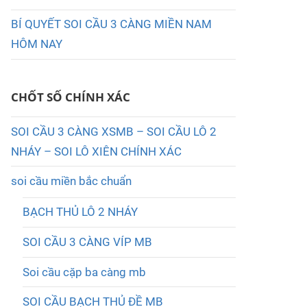
BÍ QUYẾT SOI CẦU 3 CÀNG MIỀN NAM
HÔM NAY
CHỐT SỐ CHÍNH XÁC
SOI CẦU 3 CÀNG XSMB – SOI CẦU LÔ 2
NHÁY – SOI LÔ XIÊN CHÍNH XÁC
soi cầu miền bắc chuẩn
BẠCH THỦ LÔ 2 NHÁY
SOI CẦU 3 CÀNG VÍP MB
Soi cầu cặp ba càng mb
SOI CẦU BẠCH THỦ ĐỀ MB