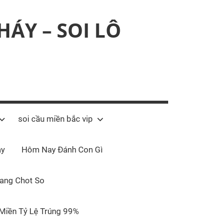
HÁY – SOI LÔ
soi cầu miền bắc vip
ay
Hôm Nay Đánh Con Gì
ang Chot So
 Miền Tỷ Lệ Trúng 99%