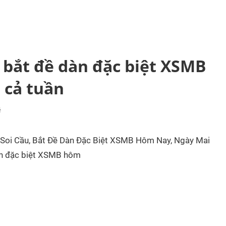
 bắt đề dàn đặc biệt XSMB
 cả tuần
ề
i Cầu, Bắt Đề Dàn Đặc Biệt XSMB Hôm Nay, Ngày Mai
àn đặc biệt XSMB hôm