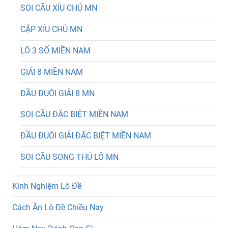
SOI CẦU XÍU CHỦ MN
CẶP XÍU CHỦ MN
LÔ 3 SỐ MIỀN NAM
GIẢI 8 MIỀN NAM
ĐẦU ĐUÔI GIẢI 8 MN
SOI CẦU ĐẶC BIỆT MIỀN NAM
ĐẦU ĐUÔI GIẢI ĐẶC BIỆT MIỀN NAM
SOI CẦU SONG THỦ LÔ MN
Kinh Nghiệm Lô Đề
Cách Ăn Lô Đề Chiều Nay