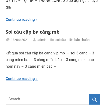
UY TÍN – TỰ TIN – THẮNG LỚN!“. Số do đội ngũ chuyên
gia
Continue reading
Soi cầu cặp ba càng mb
13/04/2021
admin
soi cầu miền bắc chuẩn
kết quả soi cầu cặp ba càng víp mb – soi 3 càng – 3
cang mien bac –3 càng miền bắc – 3 cang mien bac
hom nay – 3 cang mien bac –
Continue reading
Search
for: