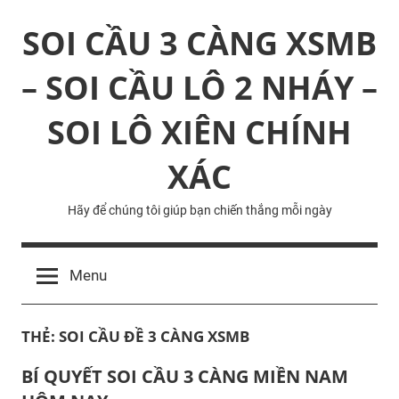
Skip
SOI CẦU 3 CÀNG XSMB
to
content
– SOI CẦU LÔ 2 NHÁY –
SOI LÔ XIÊN CHÍNH
XÁC
Hãy để chúng tôi giúp bạn chiến thắng mỗi ngày
Menu
THẺ:
SOI CẦU ĐỀ 3 CÀNG XSMB
BÍ QUYẾT SOI CẦU 3 CÀNG MIỀN NAM