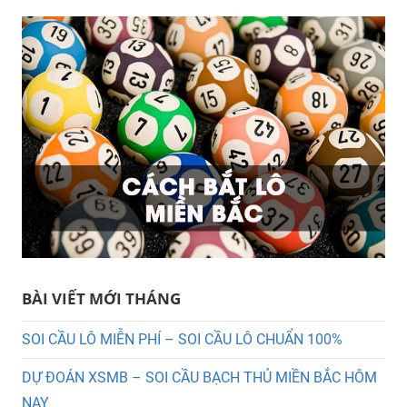
Searc
BÀI VIẾT MỚI THÁNG
SOI CẦU LÔ MIỄN PHÍ – SOI CẦU LÔ CHUẨN 100%
DỰ ĐOÁN XSMB – SOI CẦU BẠCH THỦ MIỀN BẮC HÔM
NAY