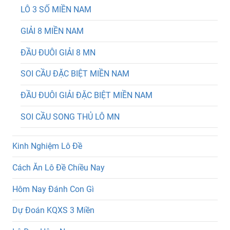
LÔ 3 SỐ MIỀN NAM
GIẢI 8 MIỀN NAM
ĐẦU ĐUÔI GIẢI 8 MN
SOI CẦU ĐẶC BIỆT MIỀN NAM
ĐẦU ĐUÔI GIẢI ĐẶC BIỆT MIỀN NAM
SOI CẦU SONG THỦ LÔ MN
Kinh Nghiệm Lô Đề
Cách Ăn Lô Đề Chiều Nay
Hôm Nay Đánh Con Gì
Dự Đoán KQXS 3 Miền