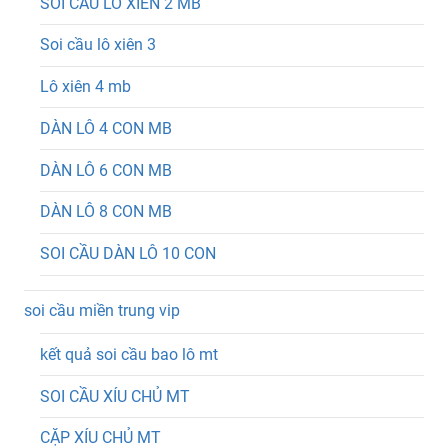
SOI CẦU LÔ XIÊN 2 MB
Soi cầu lô xiên 3
Lô xiên 4 mb
DÀN LÔ 4 CON MB
DÀN LÔ 6 CON MB
DÀN LÔ 8 CON MB
SOI CẦU DÀN LÔ 10 CON
soi cầu miền trung vip
kết quả soi cầu bao lô mt
SOI CẦU XÍU CHỦ MT
CẶP XÍU CHỦ MT