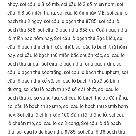
nhay, soi cầu lô 3 số mb, soi cầu lô 3 số mien nam, soi
cầu lô 3 số miền trung, soi cầu lô ăn nháy MB, soi cau lo
bach thu 3 ngay, soi cầu lô bạch thủ 8785, soi cầu lô
bạch thủ 888, soi cầu lô bạch thủ 888 dự đoán bạch thủ
lô miền bắc hôm nay, Soi cầu lô bạch thủ Bạc Liêu, soi
cầu lô bạch thủ chính xác nhất, soi cầu lô bạch thủ hôm
nay, soi cầu lô bạch thủ miền bắc chuẩn xác, soi cau lo
bach thu qngai, soi cau lo bach thu rong bach kim, soi
cầu lô bạch thủ sóc trăng, soi cau lo bach thu tphcm, soi
cầu lô bạch thủ xổ số, soi cầu lô bạch thủ xổ số bình
dương, soi cầu lô bạch thủ xổ số đài phát, soi cau lo
bach thu xo so vung tau, soi cầu lô bạch thủ xs đà nẵng,
soi cầu lô bạch thủ xsmb, soi cau lo bach thu xsmb hom
nay, Soi cầu lô chính xác 100 đánh lô không lỗ, soi cầu
lô chuẩn mb, soi cau lo de 3 cang, Soi cầu lô đề bạch
thủ, soi cau lo de bach thu 8785, soi cầu lô đề bạch thủ