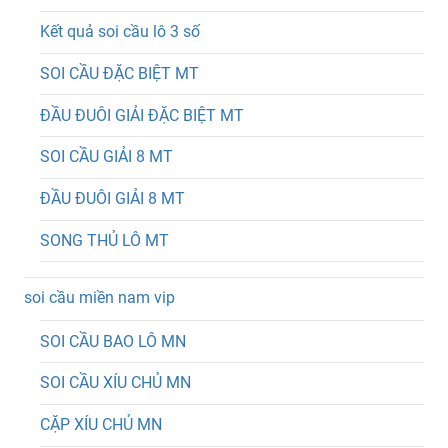
Kết quả soi cầu lô 3 số
SOI CẦU ĐẶC BIỆT MT
ĐẦU ĐUÔI GIẢI ĐẶC BIỆT MT
SOI CẦU GIẢI 8 MT
ĐẦU ĐUÔI GIẢI 8 MT
SONG THỦ LÔ MT
soi cầu miền nam vip
SOI CẦU BAO LÔ MN
SOI CẦU XÍU CHỦ MN
CẶP XÍU CHỦ MN