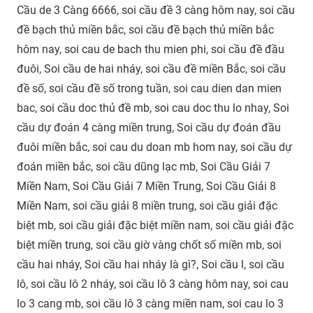
Cầu de 3 Càng 6666, soi cầu đề 3 càng hôm nay, soi cầu
đề bạch thủ miền bắc, soi cầu đề bạch thủ miền bắc
hôm nay, soi cau de bach thu mien phi, soi cầu đề đầu
đuôi, Soi cầu de hai nháy, soi cầu đề miền Bắc, soi cầu
đề số, soi cầu đề số trong tuần, soi cau dien dan mien
bac, soi cầu doc thủ đề mb, soi cau doc thu lo nhay, Soi
cầu dự đoán 4 càng miền trung, Soi cầu dự đoán đầu
đuôi miền bắc, soi cau du doan mb hom nay, soi cầu dự
đoán miền bắc, soi cầu dũng lạc mb, Soi Cầu Giải 7
Miền Nam, Soi Cầu Giải 7 Miền Trung, Soi Cầu Giải 8
Miền Nam, soi cầu giải 8 miền trung, soi cầu giải đặc
biệt mb, soi cầu giải đặc biệt miền nam, soi cầu giải đặc
biệt miền trung, soi cầu giờ vàng chốt số miền mb, soi
cầu hai nháy, Soi cầu hai nháy là gì?, Soi cầu l, soi cầu
lô, soi cầu lô 2 nháy, soi cầu lô 3 càng hôm nay, soi cau
lo 3 cang mb, soi cầu lô 3 càng miền nam, soi cau lo 3