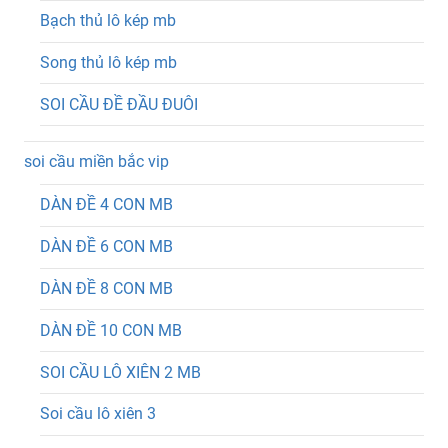
Bạch thủ lô kép mb
Song thủ lô kép mb
SOI CẦU ĐỀ ĐẦU ĐUÔI
soi cầu miền bắc vip
DÀN ĐỀ 4 CON MB
DÀN ĐỀ 6 CON MB
DÀN ĐỀ 8 CON MB
DÀN ĐỀ 10 CON MB
SOI CẦU LÔ XIÊN 2 MB
Soi cầu lô xiên 3