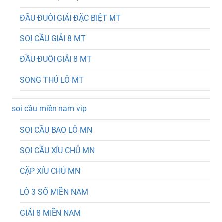
ĐẦU ĐUÔI GIẢI ĐẶC BIỆT MT
SOI CẦU GIẢI 8 MT
ĐẦU ĐUÔI GIẢI 8 MT
SONG THỦ LÔ MT
soi cầu miền nam vip
SOI CẦU BAO LÔ MN
SOI CẦU XÍU CHỦ MN
CẶP XÍU CHỦ MN
LÔ 3 SỐ MIỀN NAM
GIẢI 8 MIỀN NAM