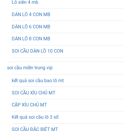
Lô xiên 4 mb
DÀN LÔ 4 CON MB
DÀN LÔ 6 CON MB
DÀN LÔ 8 CON MB
SOI CẦU DÀN LÔ 10 CON
soi cầu miền trung vip
kết quả soi cầu bao lô mt
SOI CẦU XÍU CHỦ MT
CẶP XÍU CHỦ MT
Kết quả soi cầu lô 3 số
SOI CẦU ĐẶC BIỆT MT