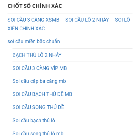
CHỐT SỐ CHÍNH XÁC
SOI CẦU 3 CÀNG XSMB – SOI CẦU LÔ 2 NHÁY – SOI LÔ
XIÊN CHÍNH XÁC
soi cầu miền bắc chuẩn
BẠCH THỦ LÔ 2 NHÁY
SOI CẦU 3 CÀNG VÍP MB
Soi cầu cặp ba càng mb
SOI CẦU BẠCH THỦ ĐỀ MB
SOI CẦU SONG THỦ ĐỀ
Soi cầu bạch thủ lô
Soi cầu song thủ lô mb