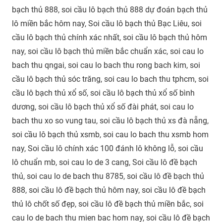
bạch thủ 888, soi cầu lô bạch thủ 888 dự đoán bạch thủ
lô miền bắc hôm nay, Soi cầu lô bạch thủ Bạc Liêu, soi
cầu lô bạch thủ chính xác nhất, soi cầu lô bạch thủ hôm
nay, soi cầu lô bạch thủ miền bắc chuẩn xác, soi cau lo
bach thu qngai, soi cau lo bach thu rong bach kim, soi
cầu lô bạch thủ sóc trăng, soi cau lo bach thu tphcm, soi
cầu lô bạch thủ xổ số, soi cầu lô bạch thủ xổ số bình
dương, soi cầu lô bạch thủ xổ số đài phát, soi cau lo
bach thu xo so vung tau, soi cầu lô bạch thủ xs đà nẵng,
soi cầu lô bạch thủ xsmb, soi cau lo bach thu xsmb hom
nay, Soi cầu lô chính xác 100 đánh lô không lỗ, soi cầu
lô chuẩn mb, soi cau lo de 3 cang, Soi cầu lô đề bạch
thủ, soi cau lo de bach thu 8785, soi cầu lô đề bạch thủ
888, soi cầu lô đề bạch thủ hôm nay, soi cầu lô đề bạch
thủ lô chốt số đẹp, soi cầu lô đề bạch thủ miền bắc, soi
cau lo de bach thu mien bac hom nay, soi cầu lô đề bạch