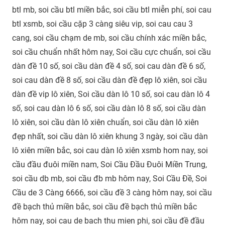
btl mb, soi cầu btl miền bắc, soi cầu btl miễn phí, soi cau
btl xsmb, soi cầu cặp 3 càng siêu vip, soi cau cau 3
cang, soi cầu chạm de mb, soi cầu chính xác miền bắc,
soi cầu chuẩn nhất hôm nay, Soi cầu cực chuẩn, soi cầu
dàn đề 10 số, soi cầu dàn đề 4 số, soi cau dàn đề 6 số,
soi cau dàn đề 8 số, soi cầu dàn đề đẹp lô xiên, soi cầu
dàn đề vip lô xiên, Soi cầu dàn lô 10 số, soi cau dàn lô 4
số, soi cau dàn lô 6 số, soi cầu dàn lô 8 số, soi cầu dàn
lô xiên, soi cầu dàn lô xiên chuẩn, soi cầu dàn lô xiên
đẹp nhất, soi cầu dàn lô xiên khung 3 ngày, soi cầu dàn
lô xiên miền bắc, soi cau dàn lô xiên xsmb hom nay, soi
cầu đầu đuôi miền nam, Soi Cầu Đầu Đuôi Miền Trung,
soi cầu db mb, soi cầu đb mb hôm nay, Soi Cầu Đề, Soi
Cầu de 3 Càng 6666, soi cầu đề 3 càng hôm nay, soi cầu
đề bạch thủ miền bắc, soi cầu đề bạch thủ miền bắc
hôm nay, soi cau de bach thu mien phi, soi cầu đề đầu