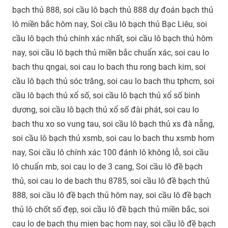
bạch thủ 888, soi cầu lô bạch thủ 888 dự đoán bạch thủ
lô miền bắc hôm nay, Soi cầu lô bạch thủ Bạc Liêu, soi
cầu lô bạch thủ chính xác nhất, soi cầu lô bạch thủ hôm
nay, soi cầu lô bạch thủ miền bắc chuẩn xác, soi cau lo
bach thu qngai, soi cau lo bach thu rong bach kim, soi
cầu lô bạch thủ sóc trăng, soi cau lo bach thu tphcm, soi
cầu lô bạch thủ xổ số, soi cầu lô bạch thủ xổ số bình
dương, soi cầu lô bạch thủ xổ số đài phát, soi cau lo
bach thu xo so vung tau, soi cầu lô bạch thủ xs đà nẵng,
soi cầu lô bạch thủ xsmb, soi cau lo bach thu xsmb hom
nay, Soi cầu lô chính xác 100 đánh lô không lỗ, soi cầu
lô chuẩn mb, soi cau lo de 3 cang, Soi cầu lô đề bạch
thủ, soi cau lo de bach thu 8785, soi cầu lô đề bạch thủ
888, soi cầu lô đề bạch thủ hôm nay, soi cầu lô đề bạch
thủ lô chốt số đẹp, soi cầu lô đề bạch thủ miền bắc, soi
cau lo de bach thu mien bac hom nay, soi cầu lô đề bạch