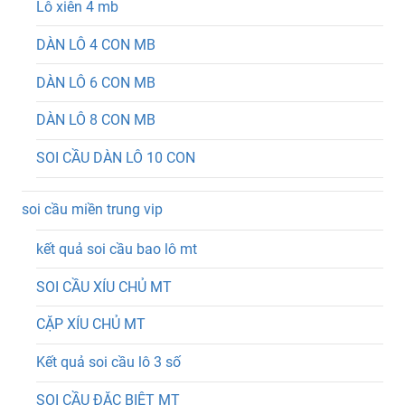
Lô xiên 4 mb
DÀN LÔ 4 CON MB
DÀN LÔ 6 CON MB
DÀN LÔ 8 CON MB
SOI CẦU DÀN LÔ 10 CON
soi cầu miền trung vip
kết quả soi cầu bao lô mt
SOI CẦU XÍU CHỦ MT
CẶP XÍU CHỦ MT
Kết quả soi cầu lô 3 số
SOI CẦU ĐẶC BIỆT MT