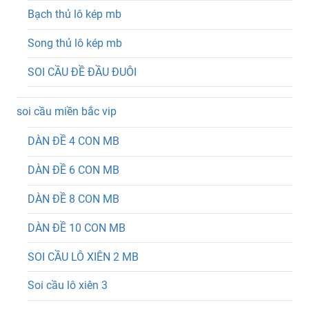
Bạch thủ lô kép mb
Song thủ lô kép mb
SOI CẦU ĐỀ ĐẦU ĐUÔI
soi cầu miền bắc vip
DÀN ĐỀ 4 CON MB
DÀN ĐỀ 6 CON MB
DÀN ĐỀ 8 CON MB
DÀN ĐỀ 10 CON MB
SOI CẦU LÔ XIÊN 2 MB
Soi cầu lô xiên 3