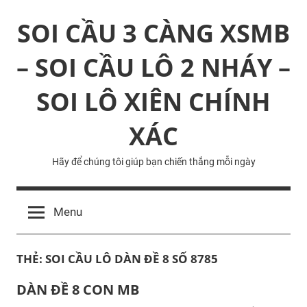
Skip
SOI CẦU 3 CÀNG XSMB
to
content
– SOI CẦU LÔ 2 NHÁY –
SOI LÔ XIÊN CHÍNH
XÁC
Hãy để chúng tôi giúp bạn chiến thắng mỗi ngày
Menu
THẺ:
SOI CẦU LÔ DÀN ĐỀ 8 SỐ 8785
DÀN ĐỀ 8 CON MB