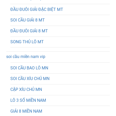
ĐẦU ĐUÔI GIẢI ĐẶC BIỆT MT
SOI CẦU GIẢI 8 MT
ĐẦU ĐUÔI GIẢI 8 MT
SONG THỦ LÔ MT
soi cầu miền nam vip
SOI CẦU BAO LÔ MN
SOI CẦU XÍU CHỦ MN
CẶP XÍU CHỦ MN
LÔ 3 SỐ MIỀN NAM
GIẢI 8 MIỀN NAM