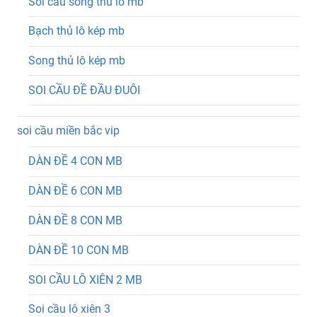
Soi cầu song thủ lô mb
Bạch thủ lô kép mb
Song thủ lô kép mb
SOI CẦU ĐỀ ĐẦU ĐUÔI
soi cầu miền bắc vip
DÀN ĐỀ 4 CON MB
DÀN ĐỀ 6 CON MB
DÀN ĐỀ 8 CON MB
DÀN ĐỀ 10 CON MB
SOI CẦU LÔ XIÊN 2 MB
Soi cầu lô xiên 3