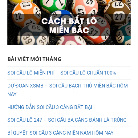
BÀI VIẾT MỚI THÁNG
SOI CẦU LÔ MIỄN PHÍ – SOI CẦU LÔ CHUẨN 100%
DỰ ĐOÁN XSMB – SOI CẦU BẠCH THỦ MIỀN BẮC HÔM
NAY
HƯỚNG DẪN SOI CẦU 3 CÀNG BẤT BẠI
SOI CẦU LÔ 247 – SOI CẦU BA CÀNG ĐÁNH LÀ TRÚNG
BÍ QUYẾT SOI CẦU 3 CÀNG MIỀN NAM HÔM NAY