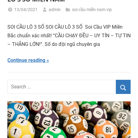
13/04/2021
admin
soi cầu miền nam vip
SOI CẦU LÔ 3 SỐ SOI CẦU LÔ 3 SỐ Soi Cầu VIP Miền
Bắc chuẩn xác nhất! “CẦU CHẠY ĐỀU – UY TÍN – TỰ TIN
– THẮNG LỚN!“. Số do đội ngũ chuyên gia
Continue reading
Search
for:
Searc