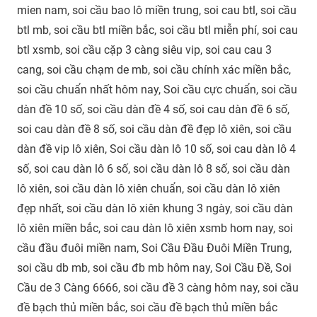
mien nam, soi cầu bao lô miền trung, soi cau btl, soi cầu
btl mb, soi cầu btl miền bắc, soi cầu btl miễn phí, soi cau
btl xsmb, soi cầu cặp 3 càng siêu vip, soi cau cau 3
cang, soi cầu chạm de mb, soi cầu chính xác miền bắc,
soi cầu chuẩn nhất hôm nay, Soi cầu cực chuẩn, soi cầu
dàn đề 10 số, soi cầu dàn đề 4 số, soi cau dàn đề 6 số,
soi cau dàn đề 8 số, soi cầu dàn đề đẹp lô xiên, soi cầu
dàn đề vip lô xiên, Soi cầu dàn lô 10 số, soi cau dàn lô 4
số, soi cau dàn lô 6 số, soi cầu dàn lô 8 số, soi cầu dàn
lô xiên, soi cầu dàn lô xiên chuẩn, soi cầu dàn lô xiên
đẹp nhất, soi cầu dàn lô xiên khung 3 ngày, soi cầu dàn
lô xiên miền bắc, soi cau dàn lô xiên xsmb hom nay, soi
cầu đầu đuôi miền nam, Soi Cầu Đầu Đuôi Miền Trung,
soi cầu db mb, soi cầu đb mb hôm nay, Soi Cầu Đề, Soi
Cầu de 3 Càng 6666, soi cầu đề 3 càng hôm nay, soi cầu
đề bạch thủ miền bắc, soi cầu đề bạch thủ miền bắc