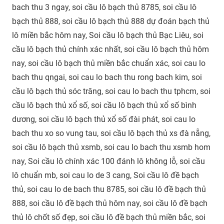
bach thu 3 ngay, soi cầu lô bạch thủ 8785, soi cầu lô
bạch thủ 888, soi cầu lô bạch thủ 888 dự đoán bạch thủ
lô miền bắc hôm nay, Soi cầu lô bạch thủ Bạc Liêu, soi
cầu lô bạch thủ chính xác nhất, soi cầu lô bạch thủ hôm
nay, soi cầu lô bạch thủ miền bắc chuẩn xác, soi cau lo
bach thu qngai, soi cau lo bach thu rong bach kim, soi
cầu lô bạch thủ sóc trăng, soi cau lo bach thu tphcm, soi
cầu lô bạch thủ xổ số, soi cầu lô bạch thủ xổ số bình
dương, soi cầu lô bạch thủ xổ số đài phát, soi cau lo
bach thu xo so vung tau, soi cầu lô bạch thủ xs đà nẵng,
soi cầu lô bạch thủ xsmb, soi cau lo bach thu xsmb hom
nay, Soi cầu lô chính xác 100 đánh lô không lỗ, soi cầu
lô chuẩn mb, soi cau lo de 3 cang, Soi cầu lô đề bạch
thủ, soi cau lo de bach thu 8785, soi cầu lô đề bạch thủ
888, soi cầu lô đề bạch thủ hôm nay, soi cầu lô đề bạch
thủ lô chốt số đẹp, soi cầu lô đề bạch thủ miền bắc, soi