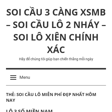
Skip
SOI CẦU 3 CÀNG XSMB
to
content
– SOI CẦU LÔ 2 NHÁY –
SOI LÔ XIÊN CHÍNH
XÁC
Hãy để chúng tôi giúp bạn chiến thắng mỗi ngày
Menu
THẺ:
SOI CẦU LÔ MIỄN PHÍ ĐẸP NHẤT HÔM
NAY
LÔ 3 SỐ MIỀN NAM