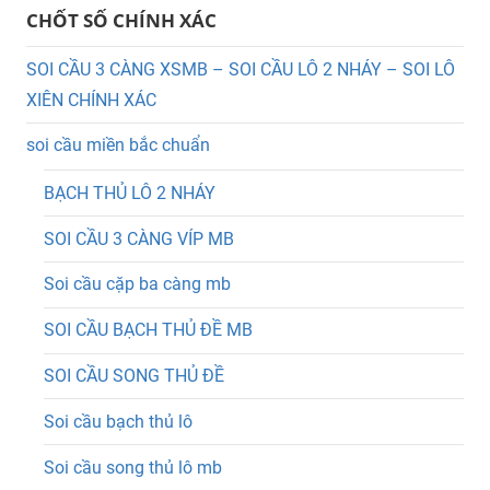
CHỐT SỐ CHÍNH XÁC
SOI CẦU 3 CÀNG XSMB – SOI CẦU LÔ 2 NHÁY – SOI LÔ
XIÊN CHÍNH XÁC
soi cầu miền bắc chuẩn
BẠCH THỦ LÔ 2 NHÁY
SOI CẦU 3 CÀNG VÍP MB
Soi cầu cặp ba càng mb
SOI CẦU BẠCH THỦ ĐỀ MB
SOI CẦU SONG THỦ ĐỀ
Soi cầu bạch thủ lô
Soi cầu song thủ lô mb