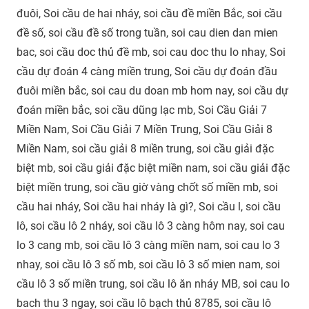
đuôi, Soi cầu de hai nháy, soi cầu đề miền Bắc, soi cầu
đề số, soi cầu đề số trong tuần, soi cau dien dan mien
bac, soi cầu doc thủ đề mb, soi cau doc thu lo nhay, Soi
cầu dự đoán 4 càng miền trung, Soi cầu dự đoán đầu
đuôi miền bắc, soi cau du doan mb hom nay, soi cầu dự
đoán miền bắc, soi cầu dũng lạc mb, Soi Cầu Giải 7
Miền Nam, Soi Cầu Giải 7 Miền Trung, Soi Cầu Giải 8
Miền Nam, soi cầu giải 8 miền trung, soi cầu giải đặc
biệt mb, soi cầu giải đặc biệt miền nam, soi cầu giải đặc
biệt miền trung, soi cầu giờ vàng chốt số miền mb, soi
cầu hai nháy, Soi cầu hai nháy là gì?, Soi cầu l, soi cầu
lô, soi cầu lô 2 nháy, soi cầu lô 3 càng hôm nay, soi cau
lo 3 cang mb, soi cầu lô 3 càng miền nam, soi cau lo 3
nhay, soi cầu lô 3 số mb, soi cầu lô 3 số mien nam, soi
cầu lô 3 số miền trung, soi cầu lô ăn nháy MB, soi cau lo
bach thu 3 ngay, soi cầu lô bạch thủ 8785, soi cầu lô