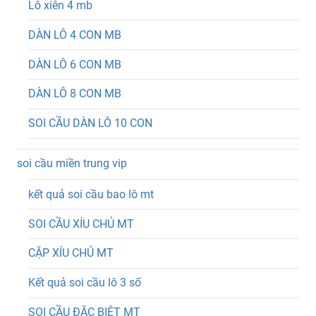
Lô xiên 4 mb
DÀN LÔ 4 CON MB
DÀN LÔ 6 CON MB
DÀN LÔ 8 CON MB
SOI CẦU DÀN LÔ 10 CON
soi cầu miền trung vip
kết quả soi cầu bao lô mt
SOI CẦU XÍU CHỦ MT
CẶP XÍU CHỦ MT
Kết quả soi cầu lô 3 số
SOI CẦU ĐẶC BIỆT MT