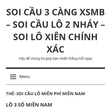
Skip
SOI CẦU 3 CÀNG XSMB
to
content
– SOI CẦU LÔ 2 NHÁY –
SOI LÔ XIÊN CHÍNH
XÁC
Hãy để chúng tôi giúp bạn chiến thắng mỗi ngày
Menu
THẺ:
SOI CẦU LÔ MIỄN PHÍ MIỀN NAM
LÔ 3 SỐ MIỀN NAM