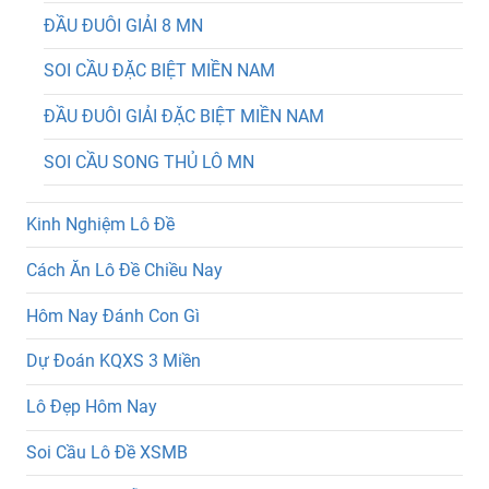
ĐẦU ĐUÔI GIẢI 8 MN
SOI CẦU ĐẶC BIỆT MIỀN NAM
ĐẦU ĐUÔI GIẢI ĐẶC BIỆT MIỀN NAM
SOI CẦU SONG THỦ LÔ MN
Kinh Nghiệm Lô Đề
Cách Ăn Lô Đề Chiều Nay
Hôm Nay Đánh Con Gì
Dự Đoán KQXS 3 Miền
Lô Đẹp Hôm Nay
Soi Cầu Lô Đề XSMB