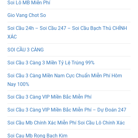
Soi Lô MB Miễn Phí
Gio Vang Chot So
Soi Cầu 24h – Soi Cầu 247 – Soi Cầu Bạch Thủ CHÍNH
XÁC
SOI CẦU 3 CÀNG
Soi Cầu 3 Càng 3 Miền Tỷ Lệ Trúng 99%
Soi Cầu 3 Càng Miền Nam Cực Chuẩn Miễn Phí Hôm
Nay 100%
Soi Cầu 3 Càng VIP Miền Bắc Miễn Phí
Soi Cầu 3 Càng VIP Miền Bắc Miễn Phí – Dự Đoán 247
Soi Cầu Mb Chính Xác Miễn Phí Soi Cầu Lô Chính Xác
Soi Cau Mb Rong Bach Kim