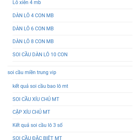
Lô xiên 4 mb
DÀN LÔ 4 CON MB
DÀN LÔ 6 CON MB
DÀN LÔ 8 CON MB
SOI CẦU DÀN LÔ 10 CON
soi cầu miền trung vip
kết quả soi cầu bao lô mt
SOI CẦU XÍU CHỦ MT
CẶP XÍU CHỦ MT
Kết quả soi cầu lô 3 số
SOI CẦU ĐẶC BIỆT MT