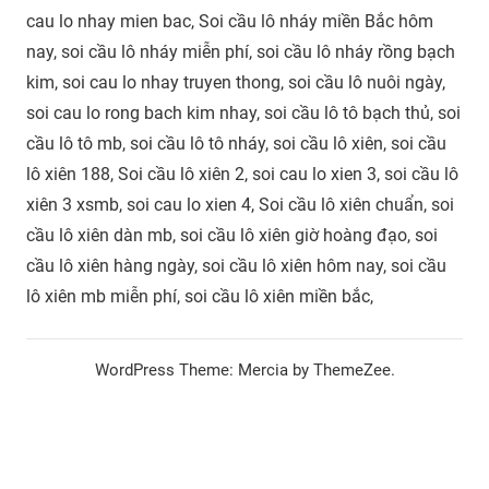
cau lo nhay mien bac, Soi cầu lô nháy miền Bắc hôm
nay, soi cầu lô nháy miễn phí, soi cầu lô nháy rồng bạch
kim, soi cau lo nhay truyen thong, soi cầu lô nuôi ngày,
soi cau lo rong bach kim nhay, soi cầu lô tô bạch thủ, soi
cầu lô tô mb, soi cầu lô tô nháy, soi cầu lô xiên, soi cầu
lô xiên 188, Soi cầu lô xiên 2, soi cau lo xien 3, soi cầu lô
xiên 3 xsmb, soi cau lo xien 4, Soi cầu lô xiên chuẩn, soi
cầu lô xiên dàn mb, soi cầu lô xiên giờ hoàng đạo, soi
cầu lô xiên hàng ngày, soi cầu lô xiên hôm nay, soi cầu
lô xiên mb miễn phí, soi cầu lô xiên miền bắc,
WordPress Theme: Mercia by ThemeZee.