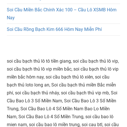
Soi Cầu Miền Bắc Chính Xác 100 – Cầu Lô XSMB Hôm
Nay
Soi Cầu Rồng Bạch Kim 666 Hôm Nay Miễn Phí
soi cầu bạch thủ lô tô tiền giang, soi cầu bạch thủ lô vip,
soi cầu bạch thủ lô vip miền bắc, soi cầu bạch thủ lô vip
miền bắc hôm nay, soi cầu bạch thủ lô xiên, soi cầu
bạch thủ loto long an, Soi cầu bạch thủ miền Bắc miễn
phí, soi cầu bạch thủ nháy, soi cầu bạch thủ vip mb, Soi
Cầu Bao Lô 3 Số Miền Nam, Soi Cầu Bao Lô 3 Số Miền
Trung, Soi Cầu Bao Lô 4 Số Miền Nam Bao Lo Miền
Nam, Soi Cầu Bao Lô 4 Số Miền Trung, soi cầu bao lô
mien nam, soi cầu bao lô miền trung, soi cau btl, soi cầu