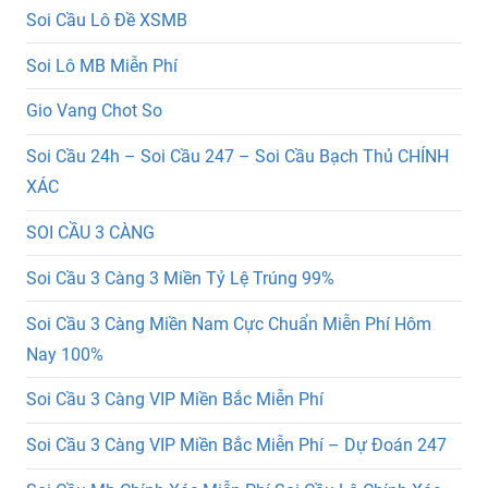
Soi Cầu Lô Đề XSMB
Soi Lô MB Miễn Phí
Gio Vang Chot So
Soi Cầu 24h – Soi Cầu 247 – Soi Cầu Bạch Thủ CHÍNH
XÁC
SOI CẦU 3 CÀNG
Soi Cầu 3 Càng 3 Miền Tỷ Lệ Trúng 99%
Soi Cầu 3 Càng Miền Nam Cực Chuẩn Miễn Phí Hôm
Nay 100%
Soi Cầu 3 Càng VIP Miền Bắc Miễn Phí
Soi Cầu 3 Càng VIP Miền Bắc Miễn Phí – Dự Đoán 247