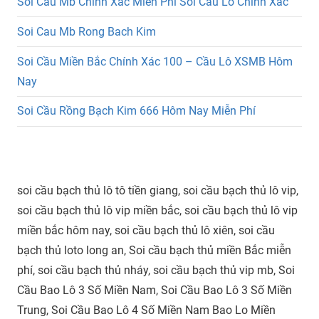
Soi Cầu Mb Chính Xác Miễn Phí Soi Cầu Lô Chính Xác
Soi Cau Mb Rong Bach Kim
Soi Cầu Miền Bắc Chính Xác 100 – Cầu Lô XSMB Hôm
Nay
Soi Cầu Rồng Bạch Kim 666 Hôm Nay Miễn Phí
soi cầu bạch thủ lô tô tiền giang, soi cầu bạch thủ lô vip,
soi cầu bạch thủ lô vip miền bắc, soi cầu bạch thủ lô vip
miền bắc hôm nay, soi cầu bạch thủ lô xiên, soi cầu
bạch thủ loto long an, Soi cầu bạch thủ miền Bắc miễn
phí, soi cầu bạch thủ nháy, soi cầu bạch thủ vip mb, Soi
Cầu Bao Lô 3 Số Miền Nam, Soi Cầu Bao Lô 3 Số Miền
Trung, Soi Cầu Bao Lô 4 Số Miền Nam Bao Lo Miền