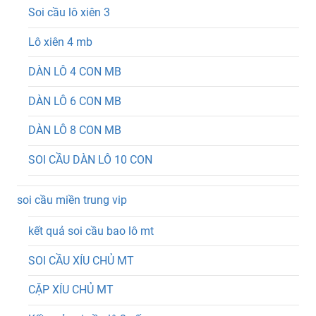
Soi cầu lô xiên 3
Lô xiên 4 mb
DÀN LÔ 4 CON MB
DÀN LÔ 6 CON MB
DÀN LÔ 8 CON MB
SOI CẦU DÀN LÔ 10 CON
soi cầu miền trung vip
kết quả soi cầu bao lô mt
SOI CẦU XÍU CHỦ MT
CẶP XÍU CHỦ MT