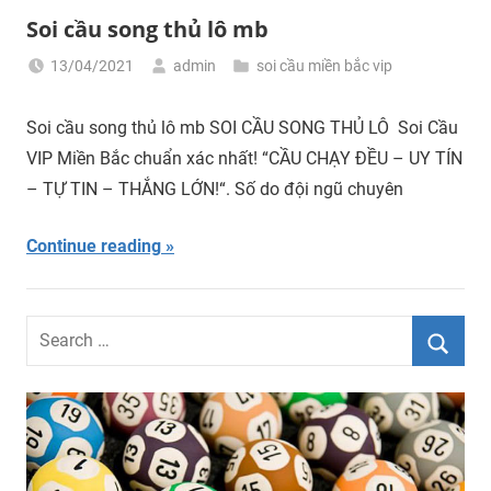
Soi cầu song thủ lô mb
13/04/2021
admin
soi cầu miền bắc vip
Soi cầu song thủ lô mb SOI CẦU SONG THỦ LÔ Soi Cầu
VIP Miền Bắc chuẩn xác nhất! “CẦU CHẠY ĐỀU – UY TÍN
– TỰ TIN – THẮNG LỚN!“. Số do đội ngũ chuyên
Continue reading
Search
for:
Searc