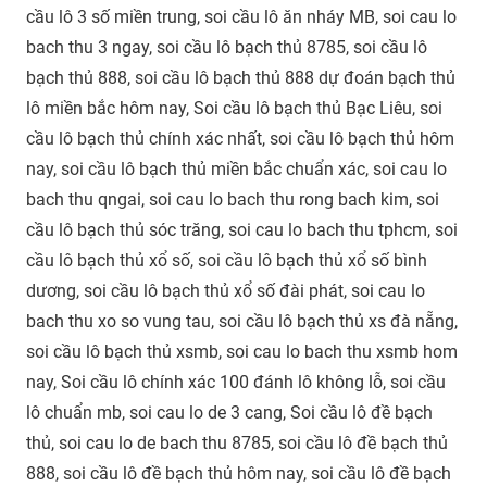
cầu lô 3 số miền trung, soi cầu lô ăn nháy MB, soi cau lo
bach thu 3 ngay, soi cầu lô bạch thủ 8785, soi cầu lô
bạch thủ 888, soi cầu lô bạch thủ 888 dự đoán bạch thủ
lô miền bắc hôm nay, Soi cầu lô bạch thủ Bạc Liêu, soi
cầu lô bạch thủ chính xác nhất, soi cầu lô bạch thủ hôm
nay, soi cầu lô bạch thủ miền bắc chuẩn xác, soi cau lo
bach thu qngai, soi cau lo bach thu rong bach kim, soi
cầu lô bạch thủ sóc trăng, soi cau lo bach thu tphcm, soi
cầu lô bạch thủ xổ số, soi cầu lô bạch thủ xổ số bình
dương, soi cầu lô bạch thủ xổ số đài phát, soi cau lo
bach thu xo so vung tau, soi cầu lô bạch thủ xs đà nẵng,
soi cầu lô bạch thủ xsmb, soi cau lo bach thu xsmb hom
nay, Soi cầu lô chính xác 100 đánh lô không lỗ, soi cầu
lô chuẩn mb, soi cau lo de 3 cang, Soi cầu lô đề bạch
thủ, soi cau lo de bach thu 8785, soi cầu lô đề bạch thủ
888, soi cầu lô đề bạch thủ hôm nay, soi cầu lô đề bạch